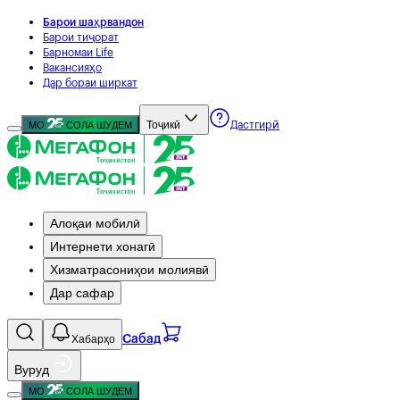
Барои шаҳрвандон
Барои тиҷорат
Барномаи Life
Вакансияҳо
Дар бораи ширкат
Тоҷикӣ
МО
СОЛА ШУДЕМ
Дастгирӣ
Алоқаи мобилӣ
Интернети хонагӣ
Хизматрасониҳои молиявӣ
Дар сафар
Хабарҳо
Сабад
Вуруд
МО
СОЛА ШУДЕМ