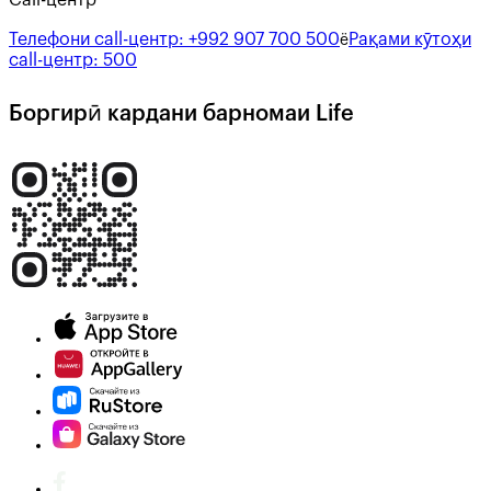
Call-центр
Телефони call-центр:
+992 907 700 500
Рақами кӯтоҳи
ё
call-центр:
500
Боргирӣ кардани барномаи Life