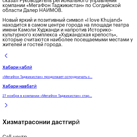
сказал Руководитель регионального управления
компании «МегаФон Таджикистан» по Согдийской
области Далер НАИМОВ.
Новый яркий и позитивный символ «I love Khujand»
находится в самом центре города на площади театра
имени Камоли Худжанди и напротив Историко-
культурного комплекса «Худжандская крепость»,
которые считаются наиболее посещаемыми местами у
жителей и гостей города.
Хабари қаблӣ
«МегаФон Таджикистан» продолжает сотрудничать с...
Хабари навбатӣ
27 ноября в компании «МегаФон Таджикистан» стар...
Хизматрасонии дастгирӣ