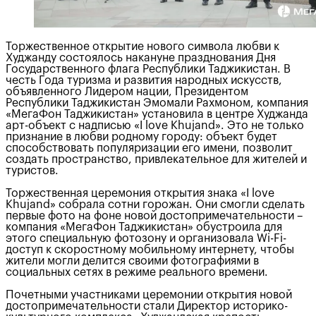
Торжественное открытие нового символа любви к
Худжанду состоялось накануне празднования Дня
Государственного флага Республики Таджикистан. В
честь Года туризма и развития народных искусств,
объявленного Лидером нации, Президентом
Республики Таджикистан Эмомали Рахмоном, компания
«МегаФон Таджикистан» установила в центре Худжанда
арт-объект с надписью «I love Khujand». Это не только
признание в любви родному городу: объект будет
способствовать популяризации его имени, позволит
создать пространство, привлекательное для жителей и
туристов.
Торжественная церемония открытия знака «I love
Khujand» собрала сотни горожан. Они смогли сделать
первые фото на фоне новой достопримечательности –
компания «МегаФон Таджикистан» обустроила для
этого специальную фотозону и организовала Wi-Fi-
доступ к скоростному мобильному интернету, чтобы
жители могли делится своими фотографиями в
социальных сетях в режиме реального времени.
Почетными участниками церемонии открытия новой
достопримечательности стали Директор историко-