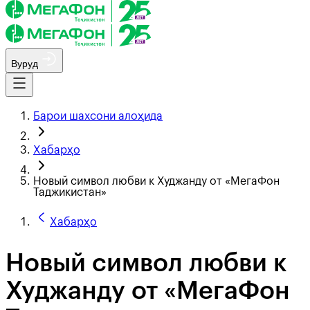
Вуруд
Барои шахсони алоҳида
Хабарҳо
Новый символ любви к Худжанду от «МегаФон
Таджикистан»
Хабарҳо
Новый символ любви к
Худжанду от «МегаФон