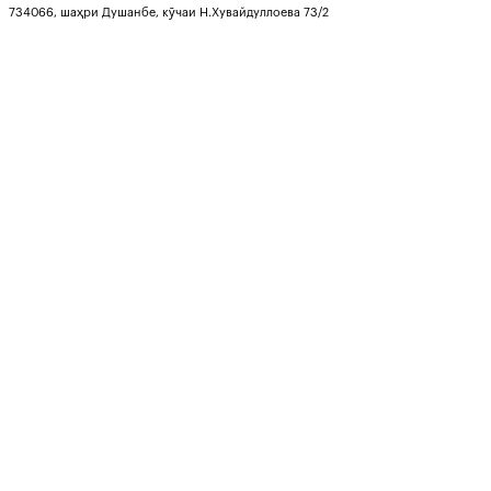
734066, шаҳри Душанбе, кӯчаи Н.Хувайдуллоева 73/2