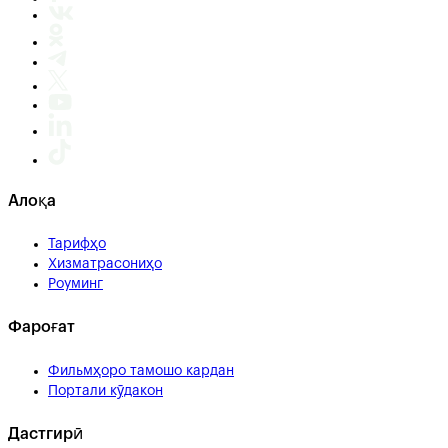
Алоқа
Тарифҳо
Хизматрасониҳо
Роуминг
Фароғат
Фильмҳоро тамошо кардан
Портали кӯдакон
Дастгирӣ