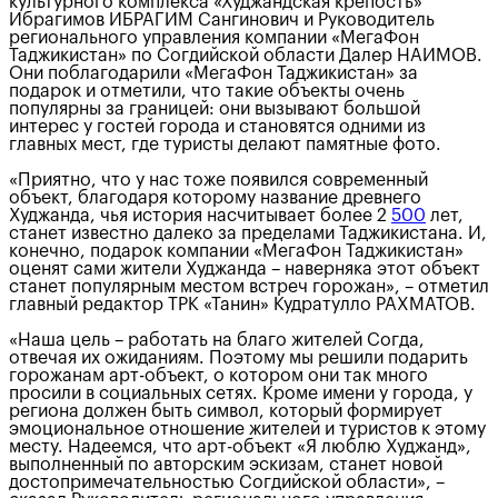
культурного комплекса «Худжандская крепость»
Ибрагимов ИБРАГИМ Сангинович и Руководитель
регионального управления компании «МегаФон
Таджикистан» по Согдийской области Далер НАИМОВ.
Они поблагодарили «МегаФон Таджикистан» за
подарок и отметили, что такие объекты очень
популярны за границей: они вызывают большой
интерес у гостей города и становятся одними из
главных мест, где туристы делают памятные фото.
«Приятно, что у нас тоже появился современный
объект, благодаря которому название древнего
Худжанда, чья история насчитывает более 2
500
лет,
станет известно далеко за пределами Таджикистана. И,
конечно, подарок компании «МегаФон Таджикистан»
оценят сами жители Худжанда – наверняка этот объект
станет популярным местом встреч горожан», – отметил
главный редактор ТРК «Танин» Кудратулло РАХМАТОВ.
«Наша цель – работать на благо жителей Согда,
отвечая их ожиданиям. Поэтому мы решили подарить
горожанам арт-объект, о котором они так много
просили в социальных сетях. Кроме имени у города, у
региона должен быть символ, который формирует
эмоциональное отношение жителей и туристов к этому
месту. Надеемся, что арт-объект «Я люблю Худжанд»,
выполненный по авторским эскизам, станет новой
достопримечательностью Согдийской области», –