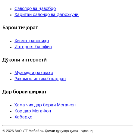
Саволҳо ва ҷавобҳо
Харитаи салонҳо ва фарохкунӣ
Барои тиҷорат
Хизматрасониҳо
Интернет ба офис
Дӯкони интернетӣ
Музоядаи рақамҳо
Рақамро интихоб кардан
Дар бораи ширкат
Ҳама чиз дар бораи МегаФон
Кор дар МегаФон
Хабарҳо
© 2026 ЗАО «ТТ-Мобайл». Ҳамаи ҳуқуқҳо ҳифз шудаанд