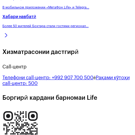
В мобильном приложении «МегаФон Life» и Telegra...
Хабари навбатӣ
Более 50 жителей Бохтара стали гостями регионал...
Хизматрасонии дастгирӣ
Call-центр
Телефони call-центр:
+992 907 700 500
Рақами кӯтоҳи
ё
call-центр:
500
Боргирӣ кардани барномаи Life