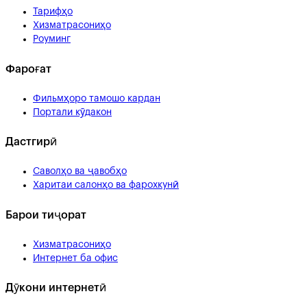
Тарифҳо
Хизматрасониҳо
Роуминг
Фароғат
Фильмҳоро тамошо кардан
Портали кӯдакон
Дастгирӣ
Саволҳо ва ҷавобҳо
Харитаи салонҳо ва фарохкунӣ
Барои тиҷорат
Хизматрасониҳо
Интернет ба офис
Дӯкони интернетӣ