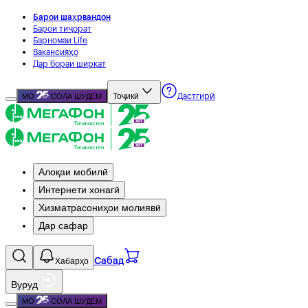
Барои шаҳрвандон
Барои тиҷорат
Барномаи Life
Вакансияҳо
Дар бораи ширкат
Тоҷикӣ
МО
СОЛА ШУДЕМ
Дастгирӣ
Алоқаи мобилӣ
Интернети хонагӣ
Хизматрасониҳои молиявӣ
Дар сафар
Хабарҳо
Сабад
Вуруд
МО
СОЛА ШУДЕМ