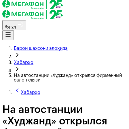
Вуруд
Барои шахсони алоҳида
Хабарҳо
На автостанции «Худжанд» открылся фирменный
салон связи
Хабарҳо
На автостанции
«Худжанд» открылся