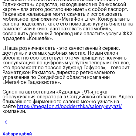
Таджикистан» средства, находящиеся на банковской
карте – для этого достаточно иметь с собой паспорт.
Также все желающие могут скачать и использовать
мобильное приложение «МегаФон Life». Консультанты
салона подскажут, как с его помощью купить билеты на
самолёт или в кино, застраховать автомобиль,
совершить денежный перевод или оплатить услуги ЖКХ
в разделе «Кошелёк».
«Наша розничная сеть - это качественный сервис,
доступный в самых удобных местах. Новый салон
абсолютно соответствует этому принципу: получить
консультацию по цифровым услугам теперь могут все,
кто проезжает по трассе Худжанд-Гафуров», - говорит
Рахматджон Рахматов, директор регионального
управления по Согдийской области компании
«МегаФон Таджикистан».
Салон на автостанции «Худжанд» - 91-я точка
обслуживания оператора в Согдийской области. Адрес
ближайшего фирменного салона можно узнать на
сайте
https://megafon.tj/podderzhka/salony-svyazi/
компании.
Хабари қаблӣ