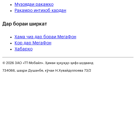
Музоядаи рақамҳо
Рақамро интихоб кардан
Дар бораи ширкат
Ҳама чиз дар бораи МегаФон
Кор дар МегаФон
Хабарҳо
© 2026 ЗАО «ТТ-Мобайл». Ҳамаи ҳуқуқҳо ҳифз шудаанд
734066, шаҳри Душанбе, кӯчаи Н.Хувайдуллоева 73/2