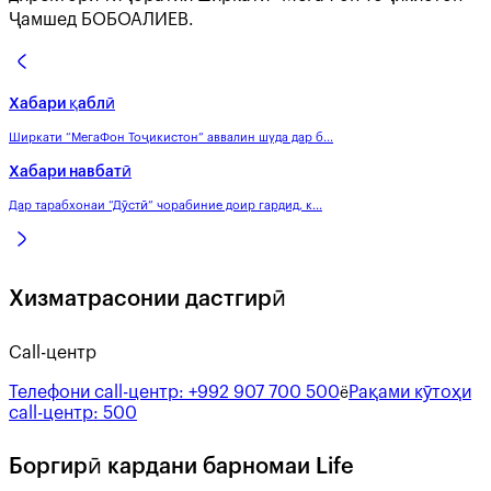
Ҷамшед БОБОАЛИЕВ.
Хабари қаблӣ
Ширкати “МегаФон Тоҷикистон” аввалин шуда дар б...
Хабари навбатӣ
Дар тарабхонаи “Дӯстӣ” чорабиние доир гардид, к...
Хизматрасонии дастгирӣ
Call-центр
Телефони call-центр:
+992 907 700 500
Рақами кӯтоҳи
ё
call-центр:
500
Боргирӣ кардани барномаи Life