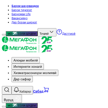
Барои шаҳрвандон
Барои тиҷорат
Барномаи Life
Вакансияҳо
Дар бораи ширкат
Тоҷикӣ
МО
СОЛА ШУДЕМ
Дастгирӣ
Алоқаи мобилӣ
Интернети хонагӣ
Хизматрасониҳои молиявӣ
Дар сафар
Хабарҳо
Сабад
Вуруд
МО
СОЛА ШУДЕМ