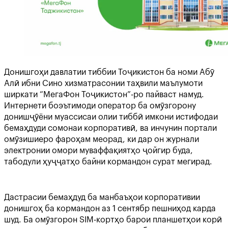
Донишгоҳи давлатии тиббии Тоҷикистон ба номи Абӯ
Алӣ ибни Сино хизматрасонии таҳвили маълумоти
ширкати “МегаФон Тоҷикистон”-ро пайваст намуд.
Интернети боэътимоди оператор ба омӯзгорону
донишҷӯёни муассисаи олии тиббӣ имкони истифодаи
бемаҳдуди сомонаи корпоративӣ, ва инчунин портали
омӯзишиеро фароҳам меорад, ки дар он журнали
электронии омори муваффақиятҳо ҷойгир буда,
табодули ҳуҷҷатҳо байни кормандон сурат мегирад.
Дастрасии бемаҳдуд ба манбаъҳои корпоративии
донишгоҳ ба кормандон аз 1 сентябр пешниҳод карда
шуд. Ба омӯзгорон SIM-кортҳо барои планшетҳои корӣ