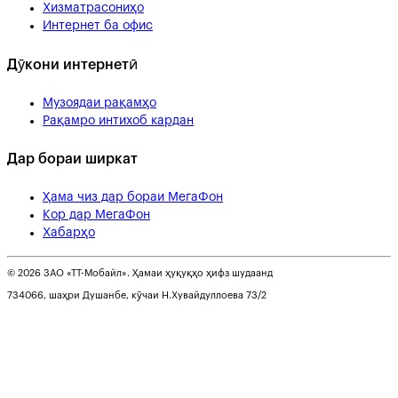
Хизматрасониҳо
Интернет ба офис
Дӯкони интернетӣ
Музоядаи рақамҳо
Рақамро интихоб кардан
Дар бораи ширкат
Ҳама чиз дар бораи МегаФон
Кор дар МегаФон
Хабарҳо
© 2026 ЗАО «ТТ-Мобайл». Ҳамаи ҳуқуқҳо ҳифз шудаанд
734066, шаҳри Душанбе, кӯчаи Н.Хувайдуллоева 73/2