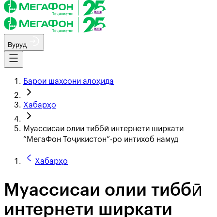
Вуруд
Барои шахсони алоҳида
Хабарҳо
Муассисаи олии тиббӣ интернети ширкати
“МегаФон Тоҷикистон”-ро интихоб намуд
Хабарҳо
Муассисаи олии тиббӣ
интернети ширкати