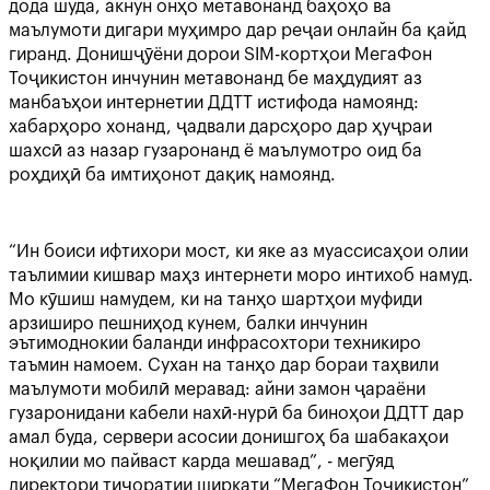
дода шуда, акнун онҳо метавонанд баҳоҳо ва
маълумоти дигари муҳимро дар реҷаи онлайн ба қайд
гиранд. Донишҷӯёни дорои SIM-кортҳои МегаФон
Тоҷикистон инчунин метавонанд бе маҳдудият аз
манбаъҳои интернетии ДДТТ истифода намоянд:
хабарҳоро хонанд, ҷадвали дарсҳоро дар ҳуҷраи
шахсӣ аз назар гузаронанд ё маълумотро оид ба
роҳдиҳӣ ба имтиҳонот дақиқ намоянд.
“Ин боиси ифтихори мост, ки яке аз муассисаҳои олии
таълимии кишвар маҳз интернети моро интихоб намуд.
Мо кӯшиш намудем, ки на танҳо шартҳои муфиди
арзиширо пешниҳод кунем, балки инчунин
эътимоднокии баланди инфрасохтори техникиро
таъмин намоем. Сухан на танҳо дар бораи таҳвили
маълумоти мобилӣ меравад: айни замон ҷараёни
гузаронидани кабели нахӣ-нурӣ ба биноҳои ДДТТ дар
амал буда, сервери асосии донишгоҳ ба шабакаҳои
ноқилии мо пайваст карда мешавад”, - мегӯяд
директори тиҷоратии ширкати “МегаФон Тоҷикистон”