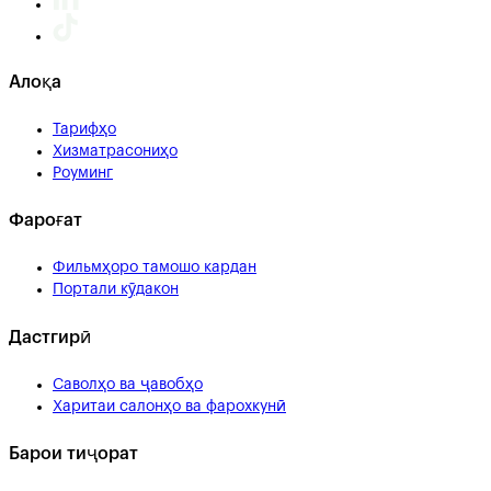
Алоқа
Тарифҳо
Хизматрасониҳо
Роуминг
Фароғат
Фильмҳоро тамошо кардан
Портали кӯдакон
Дастгирӣ
Саволҳо ва ҷавобҳо
Харитаи салонҳо ва фарохкунӣ
Барои тиҷорат