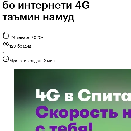
бо интернети 4G
таъмин намуд
24 января 2020
•
129 боздид
•
Муҳлати хондан: 2 мин