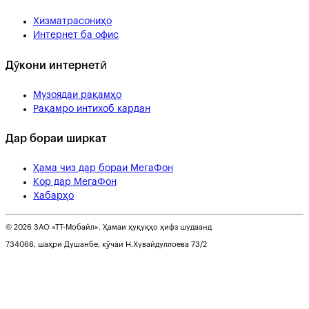
Хизматрасониҳо
Интернет ба офис
Дӯкони интернетӣ
Музоядаи рақамҳо
Рақамро интихоб кардан
Дар бораи ширкат
Ҳама чиз дар бораи МегаФон
Кор дар МегаФон
Хабарҳо
© 2026 ЗАО «ТТ-Мобайл». Ҳамаи ҳуқуқҳо ҳифз шудаанд
734066, шаҳри Душанбе, кӯчаи Н.Хувайдуллоева 73/2