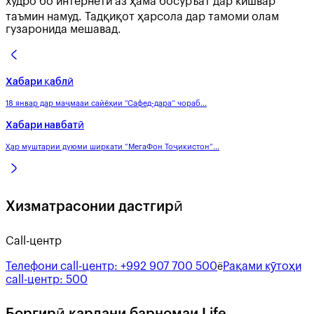
худро бо интернети аз ҳама босуръат дар кишвар
таъмин намуд. Тадқиқот ҳарсола дар тамоми олам
гузаронида мешавад.
Хабари қаблӣ
18 январ дар маҷмааи сайёҳии “Сафед-дара” чораб...
Хабари навбатӣ
Ҳар муштарии дуюми ширкати “МегаФон Тоҷикистон”...
Хизматрасонии дастгирӣ
Call-центр
Телефони call-центр:
+992 907 700 500
Рақами кӯтоҳи
ё
call-центр:
500
Боргирӣ кардани барномаи Life