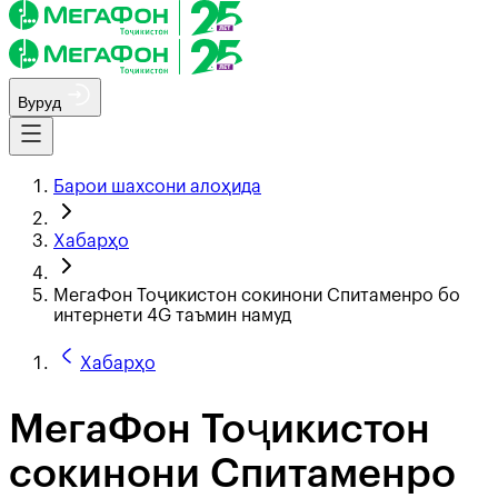
Вуруд
Барои шахсони алоҳида
Хабарҳо
МегаФон Тоҷикистон сокинони Спитаменро бо
интернети 4G таъмин намуд
Хабарҳо
МегаФон Тоҷикистон
сокинони Спитаменро