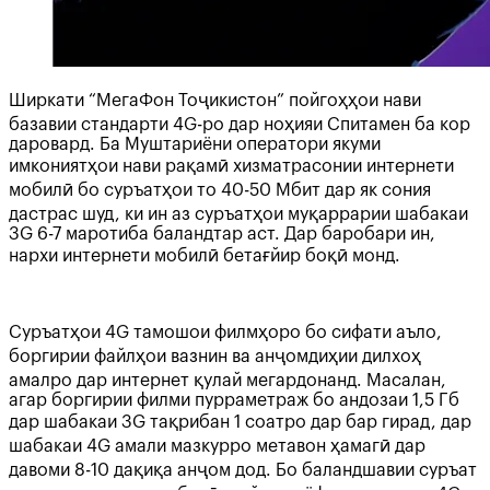
Ширкати “МегаФон Тоҷикистон” пойгоҳҳои нави
базавии стандарти 4G-ро дар ноҳияи Спитамен ба кор
даровард. Ба Муштариёни оператори якуми
имкониятҳои нави рақамӣ хизматрасонии интернети
мобилӣ бо суръатҳои то 40-50 Мбит дар як сония
дастрас шуд, ки ин аз суръатҳои муқаррарии шабакаи
3G 6-7 маротиба баландтар аст. Дар баробари ин,
нархи интернети мобилӣ бетағйир боқӣ монд.
Суръатҳои 4G тамошои филмҳоро бо сифати аъло,
боргирии файлҳои вазнин ва анҷомдиҳии дилхоҳ
амалро дар интернет қулай мегардонанд. Масалан,
агар боргирии филми пурраметраж бо андозаи 1,5 Гб
дар шабакаи 3G тақрибан 1 соатро дар бар гирад, дар
шабакаи 4G амали мазкурро метавон ҳамагӣ дар
давоми 8-10 дақиқа анҷом дод. Бо баландшавии суръат