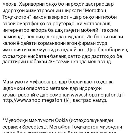
меояд. Харидории онҳо бо нархҳои дастрас дар
идораҳои хизматрасонии ширкати “МегаФон
Тоҷикистон” имконпазир аст – дар онҳо интихоби
васеи смартфонҳо ва роутерҳо, ки метавонанд
интернетро якбора ба даҳ гаҷети мобилӣ “тақсим
намоянд”, пешниҳод карда шудааст. Ин барои оилаи
калон ё ҳайати кормандони ягон фирмаи хурд
имконияти хеле мусоид ва қулай аст. Дар баробари ин,
суръатҳои нисбатан баланд ҳатто дар дастгоҳҳо бе
дастгирии шабакаи 4G таъмин карда мешаванд.
Маълумоти муфассалро дар бораи дастгоҳҳо ва
иқдомҳои оператор метавон дар идораҳои
хизматрасонӣ ё дар сомонаи www.shop.megafon.tj [
http://www.shop.megafon.tj/ ] дастрас намуд.
*Мувофиқи маълумоти Ookla (истеҳсолкунандаи
сервиси Speedtest), МегаФон Тоҷикистон мизоҷони