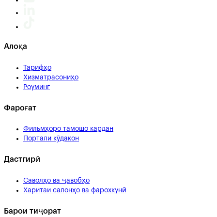
Алоқа
Тарифҳо
Хизматрасониҳо
Роуминг
Фароғат
Фильмҳоро тамошо кардан
Портали кӯдакон
Дастгирӣ
Саволҳо ва ҷавобҳо
Харитаи салонҳо ва фарохкунӣ
Барои тиҷорат