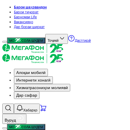
Барои шаҳрвандон
Барои тиҷорат
Барномаи Life
Вакансияҳо
Дар бораи ширкат
Тоҷикӣ
МО
СОЛА ШУДЕМ
Дастгирӣ
Алоқаи мобилӣ
Интернети хонагӣ
Хизматрасониҳои молиявӣ
Дар сафар
Хабарҳо
Вуруд
МО
СОЛА ШУДЕМ