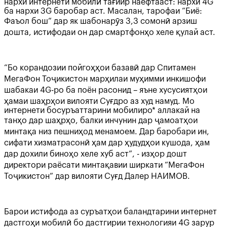
нархи интернети мобилӣ тағйир наёфтааст: нархи 4G
ба нархи 3G баробар аст. Масалан, тарофаи “Биё:
Фаъол бош” дар як шабонарӯз 3,3 сомонӣ арзиш
дошта, истифодаи он дар смартфонҳо хеле қулай аст.
“Бо корандозии пойгоҳҳои базавӣ дар Спитамен
МегаФон Тоҷикистон марҳилаи муҳимми инкишофи
шабакаи 4G-ро ба поён расонид – яъне хусусиятҳои
ҳамаи шаҳрҳои вилояти Суғдро аз худ намуд. Мо
интернети босуръаттарини мобилиро* аллакай на
танҳо дар шаҳрҳо, балки инчунин дар ҷамоатҳои
минтақа низ пешниҳод менамоем. Дар баробари ин,
сифати хизматрасонӣ ҳам дар ҳудудҳои кушода, ҳам
дар дохили биноҳо хеле хуб аст”, - изҳор дошт
директори раёсати минтақавии ширкати “МегаФон
Тоҷикистон” дар вилояти Суғд Далер НАИМОВ.
Барои истифода аз суръатҳои баландтарини интернет
дастгоҳи мобилӣ бо дастгирии технологияи 4G зарур