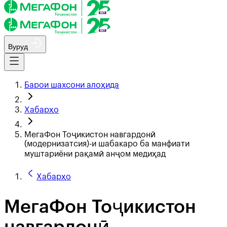
Вуруд
Барои шахсони алоҳида
Хабарҳо
МегаФон Тоҷикистон навгардонӣ
(модернизатсия)-и шабакаро ба манфиати
муштариёни рақамӣ анҷом медиҳад
Хабарҳо
МегаФон Тоҷикистон