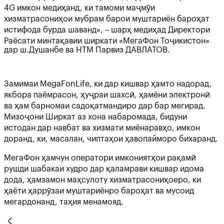
4G имкон медиҳанд, ки тамоми маҷмӯи
хизматрасониҳои мубрам барои муштариён бароҳат
истифода бурда шаванд», – шарҳ медиҳад Директори
Раёсати минтақавии ширкати «МегаФон Тоҷикистон»
дар ш.Душанбе ва НТМ Парвиз ДАВЛАТОВ.
Замимаи MegaFonLife, ки дар кишвар ҳамто надорад,
якбора паёмрасон, ҳуҷраи шахсӣ, ҳамёни электронӣ
ва ҳам барномаи садоқатмандиро дар бар мегирад.
Мизоҷони Ширкат аз хона набаромада, бидуни
истодан дар навбат ва хизмати миёнаравҳо, имкон
доранд, ки, масалан, чиптаҳои ҳавопайморо бихаранд.
МегаФон ҳамчун оператори имкониятҳои рақамӣ
рушди шабакаи худро дар қаламрави кишвар идома
дода, ҳамзамон маҳсулоту хизматрасониҳоеро, ки
ҳаёти ҳаррӯзаи муштариёнро бароҳат ва мусоид
мегардонанд, таҳия менамояд.