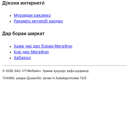
Дӯкони интернетӣ
Музоядаи рақамҳо
Рақамро интихоб кардан
Дар бораи ширкат
Ҳама чиз дар бораи МегаФон
Кор дар МегаФон
Хабарҳо
© 2026 ЗАО «ТТ-Мобайл». Ҳамаи ҳуқуқҳо ҳифз шудаанд
734066, шаҳри Душанбе, кӯчаи Н.Хувайдуллоева 73/2