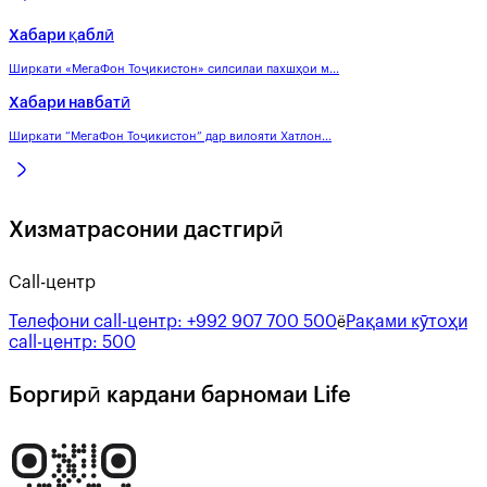
Хабари қаблӣ
Ширкати «МегаФон Тоҷикистон» силсилаи пахшҳои м...
Хабари навбатӣ
Ширкати “МегаФон Тоҷикистон” дар вилояти Хатлон...
Хизматрасонии дастгирӣ
Call-центр
Телефони call-центр:
+992 907 700 500
Рақами кӯтоҳи
ё
call-центр:
500
Боргирӣ кардани барномаи Life