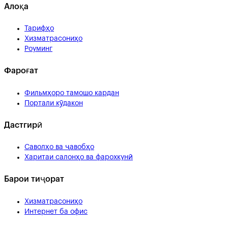
Алоқа
Тарифҳо
Хизматрасониҳо
Роуминг
Фароғат
Фильмҳоро тамошо кардан
Портали кӯдакон
Дастгирӣ
Саволҳо ва ҷавобҳо
Харитаи салонҳо ва фарохкунӣ
Барои тиҷорат
Хизматрасониҳо
Интернет ба офис