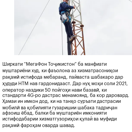
Ширкати “МегаФон Тоҷикистон” ба манфиати
муштариёни худ, ки фаъолона аз хизматрасониҳои
рақамӣ истифода мебаранд, пайваста шабакаро дар
ҳудуди НТМ нав гардонидааст. Дар нуҳ моҳи соли 2021,
оператор наздики 50 пойгоҳи нави базавӣ, ки
стандарти 4G-ро дастрас менамоянд, ба кор даровард.
Ҳамаи ин имкон дод, ки на танҳо суръати дастрасии
мобилӣ ва қобилияти гузаришии шабака тадриҷан
афзоиш ёбад, балки ба муштариён имконияти
истифодабарии хизматгузориҳои қулай ва муфиди
рақамӣ фароҳам оварда шавад.