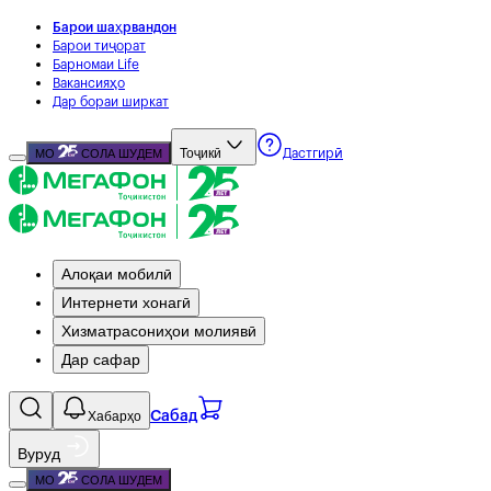
Барои шаҳрвандон
Барои тиҷорат
Барномаи Life
Вакансияҳо
Дар бораи ширкат
Тоҷикӣ
МО
СОЛА ШУДЕМ
Дастгирӣ
Алоқаи мобилӣ
Интернети хонагӣ
Хизматрасониҳои молиявӣ
Дар сафар
Хабарҳо
Сабад
Вуруд
МО
СОЛА ШУДЕМ