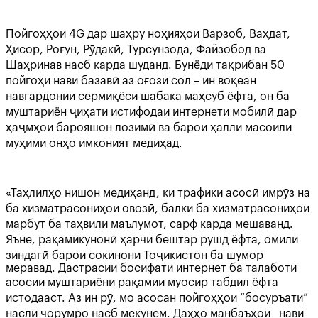
Пойгоҳҳои 4G дар шаҳру ноҳияҳои Варзоб, Ваҳдат,
Ҳисор, Роғун, Рӯдакӣ, Турсунзода, Файзобод ва
Шаҳринав насб карда шуданд. Бунёди тақрибан 50
пойгоҳи нави базавӣ аз оғози сол – ин воқеан
навгардонии сермиқёси шабака маҳсуб ёфта, он ба
муштариён ҷиҳати истифодаи интернети мобилӣ дар
ҳаҷмҳои барояшон лозимӣ ва барои ҳалли масоили
муҳими онҳо имконият медиҳад.
«Таҳлилҳо нишон медиҳанд, ки трафики асосӣ имрӯз на
ба хизматрасониҳои овозӣ, балки ба хизматрасониҳои
марбут ба таҳвили маълумот, сарф карда мешаванд.
Яъне, рақамикунонӣ ҳарчи бештар рушд ёфта, омили
зиндагӣ барои сокинони Тоҷикистон ба шумор
меравад. Дастрасии босифати интернет ба талаботи
асосии муштариёни рақамии муосир табдил ёфта
истодааст. Аз ин рӯ, мо асосан пойгоҳҳои “босуръати”
насли чорумро насб мекунем. Даҳҳо манбаъҳои нави