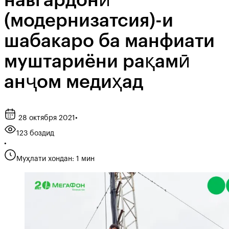
навгардонӣ
(модернизатсия)-и
шабакаро ба манфиати
муштариёни рақамӣ
анҷом медиҳад
28 октября 2021
•
123 боздид
•
Муҳлати хондан: 1 мин