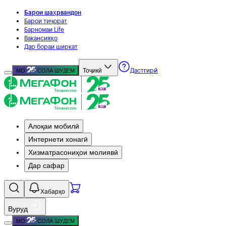
Барои шаҳрвандон
Барои тиҷорат
Барномаи Life
Вакансияҳо
Дар бораи ширкат
Тоҷикӣ
МО
СОЛА ШУДЕМ
Дастгирӣ
Алоқаи мобилӣ
Интернети хонагӣ
Хизматрасониҳои молиявӣ
Дар сафар
Хабарҳо
Вуруд
МО
СОЛА ШУДЕМ