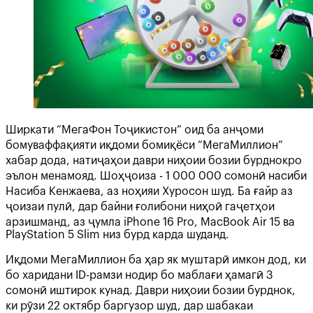
Ширкати “МегаФон Тоҷикистон” оид ба анҷоми
бомуваффақияти иқдоми бомиқёси “МегаМиллион”
хабар дода, натиҷаҳои даври ниҳоии бозии бурднокро
эълон менамояд. Шоҳҷоиза - 1 000 000 сомонӣ насиби
Насиба Кенжаева, аз ноҳияи Хуросон шуд. Ба ғайр аз
ҷоизаи пулӣ, дар байни ғолибони ниҳоӣ гаҷетҳои
арзишманд, аз ҷумла iPhone 16 Pro, MacBook Air 15 ва
PlayStation 5 Slim низ бурд карда шуданд.
Иқдоми МегаМиллион ба ҳар як муштарӣ имкон дод, ки
бо харидани ID-рамзи нодир бо маблағи ҳамагӣ 3
сомонӣ иштирок кунад. Даври ниҳоии бозии бурднок,
ки рӯзи 22 октябр баргузор шуд, дар шабакаи