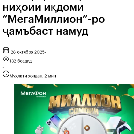
ниҳоии иқдоми
“МегаМиллион”-ро
ҷамъбаст намуд
28 октября 2025
•
132 боздид
•
Муҳлати хондан: 2 мин