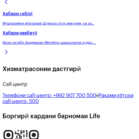
Хабари қаблӣ
Муштариёни мӯҳтарам! Шуморо огоҳ мекунем, ки аз...
Хабари навбатӣ
Моҳи октябр Академияи МегаФон шашсолагии худро ...
Хизматрасонии дастгирӣ
Call-центр
Телефони call-центр:
+992 907 700 500
Рақами кӯтоҳи
ё
call-центр:
500
Боргирӣ кардани барномаи Life