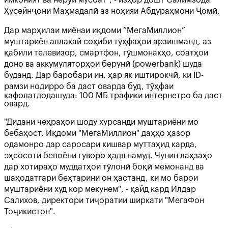
Ҳусейнҷони Маҳмадалӣ аз ноҳияи Абдураҳмони Ҷомӣ.
Дар марҳилаи миёнаи иқдоми “МегаМиллион”
муштариён аллакай соҳиби тӯҳфаҳои арзишманд, аз
қабили телевизор, смартфон, гӯшмонакҳо, соатҳои
доно ва аккумуляторҳои берунӣ (powerbank) шуда
буданд. Дар баробари ин, ҳар як иштирокчӣ, ки ID-
рамзи нодирро ба даст оварда буд, тӯҳфаи
кафолатдодашуда: 100 МБ трафики интернетро ба даст
овард.
"Дидани чеҳраҳои шоду хурсанди муштариёни мо
бебаҳост. Иқдоми "МегаМиллион" даҳҳо ҳазор
одамонро дар саросари кишвар муттаҳид карда,
эҳсосоти бепоёни гуворо ҳадя намуд. Чунин лаҳзаҳо
дар хотираҳо муддатҳои тӯлонӣ боқӣ мемонанд ва
шаҳодатгари беҳтарини он ҳастанд, ки мо барои
муштариёни худ кор мекунем", - қайд кард Илдар
Салихов, директори тиҷоратии ширкати "МегаФон
Тоҷикистон".