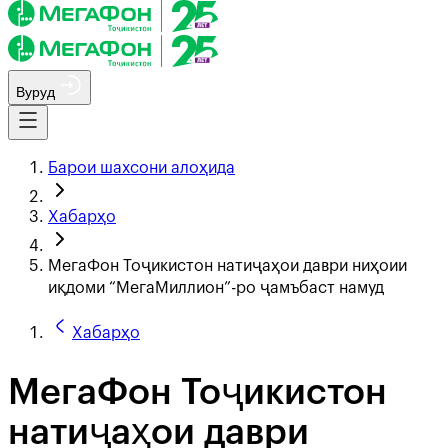
Вуруд
Барои шахсони алоҳида
Хабарҳо
МегаФон Тоҷикистон натиҷаҳои даври ниҳоии
иқдоми “МегаМиллион”-ро ҷамъбаст намуд
Хабарҳо
МегаФон Тоҷикистон
натиҷаҳои даври