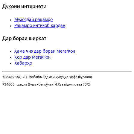
Дӯкони интернетӣ
Музоядаи рақамҳо
Рақамро интихоб кардан
Дар бораи ширкат
Ҳама чиз дар бораи МегаФон
Кор дар МегаФон
Хабарҳо
© 2026 ЗАО «ТТ-Мобайл». Ҳамаи ҳуқуқҳо ҳифз шудаанд
734066, шаҳри Душанбе, кӯчаи Н.Хувайдуллоева 73/2