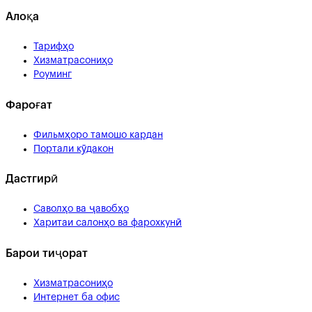
Алоқа
Тарифҳо
Хизматрасониҳо
Роуминг
Фароғат
Фильмҳоро тамошо кардан
Портали кӯдакон
Дастгирӣ
Саволҳо ва ҷавобҳо
Харитаи салонҳо ва фарохкунӣ
Барои тиҷорат
Хизматрасониҳо
Интернет ба офис