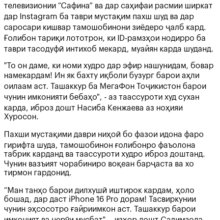
телевизионии “Сафина” ва дар саҳифаи расмии ширкат
дар Instagram ба таври мустақим пахш шуд ва дар
саросари кишвар тамошобинони зиёдеро ҷалб кард.
Ғолибон тариқи лототрон, ки ID-рамзҳои нодирро ба
таври тасодуфӣ интихоб мекард, муайян карда шуданд.
"То он даме, ки номи худро дар эфир нашунидам, бовар
намекардам! Ин як бахту иқболи бузург барои аҳли
оилаам аст. Ташаккур ба МегаФон Тоҷикистон барои
чунин имконияти бебаҳо", - аз таассуроти худ сухан
карда, иброз дошт Насиба Кенжаева аз ноҳияи
Хуросон.
Пахши мустақими даври ниҳоӣ бо фазои идона фаро
гирифта шуда, тамошобинон ғолибонро фаъолона
табрик карданд ва таассуроти худро иброз доштанд.
Чунин вазъият чорабиниро воқеан барҷаста ва хо
тирмон гардонид.
“Ман танҳо барои дилхушӣ иштирок кардам, ҳоло
бошад, дар даст iPhone 16 Pro дорам! Тасвиркунии
чунин эҳсосотро ғайриимкон аст. Ташаккур барои
имконият ва нерӯи мусбат", - изҳор дошт Салимзода