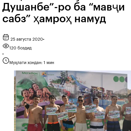
Душанбе”-ро ба “мавҷи
сабз” ҳамроҳ намуд
25 августа 2020
•
120 боздид
•
Муҳлати хондан: 1 мин