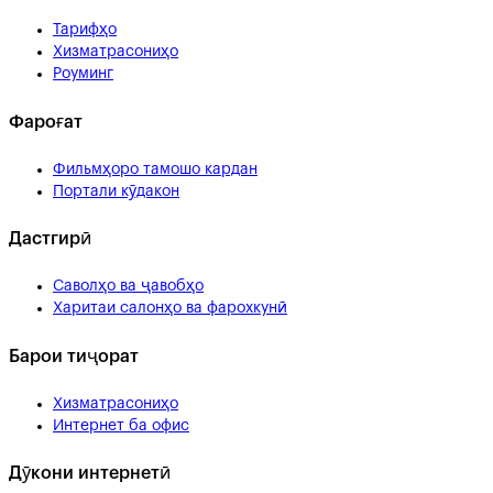
Тарифҳо
Хизматрасониҳо
Роуминг
Фароғат
Фильмҳоро тамошо кардан
Портали кӯдакон
Дастгирӣ
Саволҳо ва ҷавобҳо
Харитаи салонҳо ва фарохкунӣ
Барои тиҷорат
Хизматрасониҳо
Интернет ба офис
Дӯкони интернетӣ