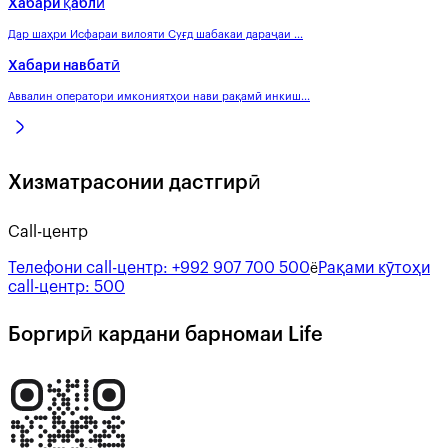
Хабари қаблӣ
Дар шаҳри Исфараи вилояти Суғд шабакаи дараҷаи ...
Хабари навбатӣ
Аввалин оператори имкониятҳои нави рақамӣ инкиш...
Хизматрасонии дастгирӣ
Call-центр
Телефони call-центр:
+992 907 700 500
Рақами кӯтоҳи
ё
call-центр:
500
Боргирӣ кардани барномаи Life