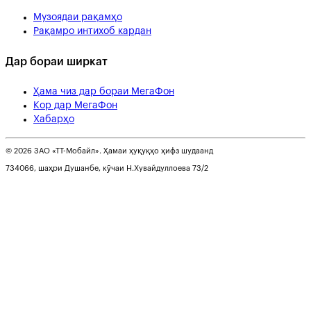
Музоядаи рақамҳо
Рақамро интихоб кардан
Дар бораи ширкат
Ҳама чиз дар бораи МегаФон
Кор дар МегаФон
Хабарҳо
© 2026 ЗАО «ТТ-Мобайл». Ҳамаи ҳуқуқҳо ҳифз шудаанд
734066, шаҳри Душанбе, кӯчаи Н.Хувайдуллоева 73/2