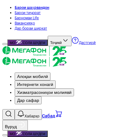
Барои шаҳрвандон
Барои тиҷорат
Барномаи Life
Вакансияҳо
Дар бораи ширкат
Тоҷикӣ
МО
СОЛА ШУДЕМ
Дастгирӣ
Алоқаи мобилӣ
Интернети хонагӣ
Хизматрасониҳои молиявӣ
Дар сафар
Хабарҳо
Сабад
Вуруд
МО
СОЛА ШУДЕМ