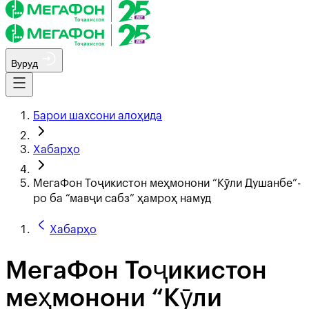
Вуруд
Барои шахсони алоҳида
Хабарҳо
МегаФон Тоҷикистон меҳмонони “Кӯли Душанбе”-
ро ба “мавҷи сабз” ҳамроҳ намуд
Хабарҳо
МегаФон Тоҷикистон
меҳмонони “Кӯли