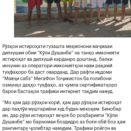
Рӯзҳои истироҳати гузашта меҳмонони маҷмааи
дилхушии обии “Кӯли Душанбе” на танҳо имконияти
истироҳат ва дилхушӣ карданро доштанд, балки
инчунин аз оператори имкониятҳои нави рақамӣ
туҳфаҳоро ба даст оварданд. Дар рафти иқдоми
“Мавҷи сабз” МегаФон Тоҷикистон ба ғолибони
озмунҳо даҳҳо туҳфаҳо, аз ҷумла сертификатҳоро
барои бастаҳои трафики интернет тақдим намуд.
“Мо ҳам дар рӯзҳои корӣ, ҳам дар рӯзҳои истироҳат
дар паҳлӯи муштариёни худ будан мехоҳем. Бинобар
ин, дар рӯзи истироҳат якҷоя бо роҳбарияти “Кӯли
Душанбе” мо барномаи боздидро аз боғи обӣ боз ҳам
рангинтару ҷолибтар намудем. Трафики ройгон ва