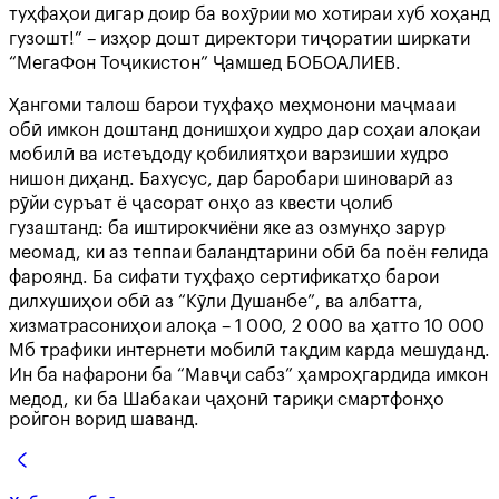
туҳфаҳои дигар доир ба вохӯрии мо хотираи хуб хоҳанд
гузошт!” – изҳор дошт директори тиҷоратии ширкати
“МегаФон Тоҷикистон” Ҷамшед БОБОАЛИЕВ.
Ҳангоми талош барои туҳфаҳо меҳмонони маҷмааи
обӣ имкон доштанд донишҳои худро дар соҳаи алоқаи
мобилӣ ва истеъдоду қобилиятҳои варзишии худро
нишон диҳанд. Бахусус, дар баробари шиноварӣ аз
рӯйи суръат ё ҷасорат онҳо аз квести ҷолиб
гузаштанд: ба иштирокчиёни яке аз озмунҳо зарур
меомад, ки аз теппаи баландтарини обӣ ба поён ғелида
фароянд. Ба сифати туҳфаҳо сертификатҳо барои
дилхушиҳои обӣ аз “Кӯли Душанбе”, ва албатта,
хизматрасониҳои алоқа – 1 000, 2 000 ва ҳатто 10 000
Мб трафики интернети мобилӣ тақдим карда мешуданд.
Ин ба нафарони ба “Мавҷи сабз” ҳамроҳгардида имкон
медод, ки ба Шабакаи ҷаҳонӣ тариқи смартфонҳо
ройгон ворид шаванд.