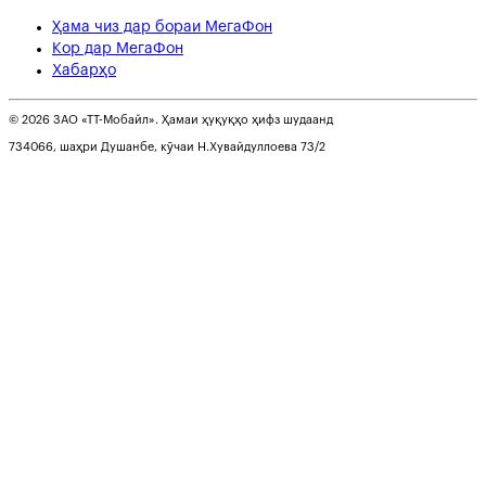
Ҳама чиз дар бораи МегаФон
Кор дар МегаФон
Хабарҳо
© 2026 ЗАО «ТТ-Мобайл». Ҳамаи ҳуқуқҳо ҳифз шудаанд
734066, шаҳри Душанбе, кӯчаи Н.Хувайдуллоева 73/2