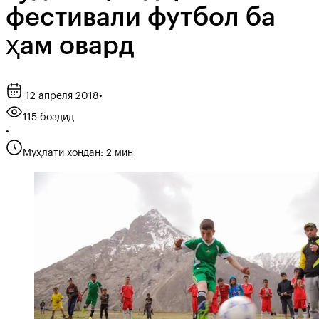
фестивали футбол ба
ҳам овард
12 апреля 2018
•
115 боздид
•
Муҳлати хондан: 2 мин