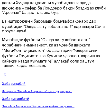
дастаи Хуҷанд қаҳрамони мусобиқаҳо гардида,
шоҳҷоиза – сафар ба Лондонро баҳри боздид аз клуби
“Арсенал” ба даст оварда буд.
Ба иштирокчиён баромади бомуваффақонаро дар
мусобиқаи “Оянда аз ту вобаста аст!” дар шаҳри Сочи
орзумандем!
Мусобиқаи футболи “Оянда аз ту вобаста аст!” –
чорабинии анъанавиест, ки аз ҷониби ширкати
“МегаФон Тоҷикистон” бо дастгирии Федератсияи
футболи Тоҷикистон ва Кумитаи ҷавонон, варзиш ва
сайёҳии назди Ҳукумати ҶТ аллакай соли ҳаштум
ташкил карда мешавад.
Хабари қаблӣ
Интернети “МегаФон Тоҷикистон” ҳатто дар нуқтаҳ...
Хабари навбатӣ
“МегаФон Тоҷикистон” барои алоқачиёни оянда имк...