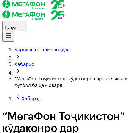
Вуруд
Барои шахсони алоҳида
Хабарҳо
“МегаФон Тоҷикистон” кӯдаконро дар фестивали
футбол ба ҳам овард
Хабарҳо
“МегаФон Тоҷикистон”
кӯдаконро дар