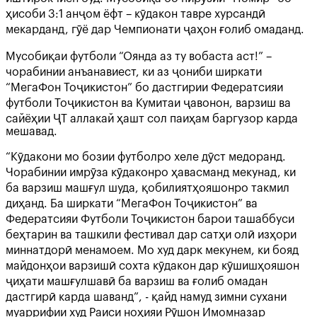
ҳисоби 3:1 анҷом ёфт – кӯдакон тавре хурсандӣ
мекарданд, гӯё дар Чемпионати ҷаҳон ғолиб омаданд.
Мусобиқаи футболи “Оянда аз ту вобаста аст!” –
чорабинии анъанавиест, ки аз ҷониби ширкати
“МегаФон Тоҷикистон” бо дастгирии Федератсияи
футболи Тоҷикистон ва Кумитаи ҷавонон, варзиш ва
сайёҳии ҶТ аллакай ҳашт сол паиҳам баргузор карда
мешавад.
“Кӯдакони мо бозии футболро хеле дӯст медоранд.
Чорабинии имрӯза кӯдаконро ҳавасманд мекунад, ки
ба варзиш машғул шуда, қобилиятҳояшонро такмил
диҳанд. Ба ширкати “МегаФон Тоҷикистон” ва
Федератсияи Футболи Тоҷикистон барои ташаббуси
беҳтарин ва ташкили фестивал дар сатҳи олӣ изҳори
миннатдорӣ менамоем. Мо худ дарк мекунем, ки бояд
майдонҳои варзишӣ сохта кӯдакон дар кӯшишҳояшон
ҷиҳати машғулшавӣ ба варзиш ва ғолиб омадан
дастгирӣ карда шаванд”, - қайд намуд зимни сухани
муаррифии худ Раиси ноҳияи Рӯшон Имомназар