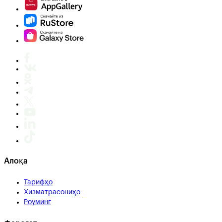
Алоқа
Тарифҳо
Хизматрасониҳо
Роуминг