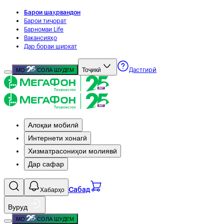
Барои шаҳрвандон
Барои тиҷорат
Барномаи Life
Вакансияҳо
Дар бораи ширкат
Тоҷикӣ
МО
СОЛА ШУДЕМ
Дастгирӣ
Алоқаи мобилӣ
Интернети хонагӣ
Хизматрасониҳои молиявӣ
Дар сафар
Хабарҳо
Сабад
Вуруд
МО
СОЛА ШУДЕМ