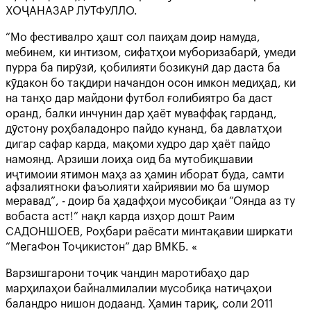
ХОҶАНАЗАР ЛУТФУЛЛО.
“Мо фестивалро ҳашт сол паиҳам доир намуда,
мебинем, ки интизом, сифатҳои муборизабарӣ, умеди
пурра ба пирӯзӣ, қобилияти бозикунӣ дар даста ба
кӯдакон бо тақдири начандон осон имкон медиҳад, ки
на танҳо дар майдони футбол ғолибиятро ба даст
оранд, балки инчунин дар ҳаёт муваффақ гарданд,
дӯстону роҳбаладонро пайдо кунанд, ба давлатҳои
дигар сафар карда, мақоми худро дар ҳаёт пайдо
намоянд. Арзиши лоиҳа оид ба мутобиқшавии
иҷтимоии ятимон маҳз аз ҳамин иборат буда, самти
афзалиятноки фаъолияти хайриявии мо ба шумор
меравад”, - доир ба ҳадафҳои мусобиқаи “Оянда аз ту
вобаста аст!” нақл карда изҳор дошт Раим
САДОНШОЕВ, Роҳбари раёсати минтақавии ширкати
“МегаФон Тоҷикистон” дар ВМКБ. «
Варзишгарони тоҷик чандин маротибаҳо дар
марҳилаҳои байналмилалии мусобиқа натиҷаҳои
баландро нишон додаанд. Ҳамин тариқ, соли 2011