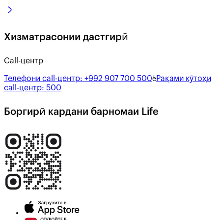
Хизматрасонии дастгирӣ
Call-центр
Телефони call-центр:
+992 907 700 500
Рақами кӯтоҳи
ё
call-центр:
500
Боргирӣ кардани барномаи Life