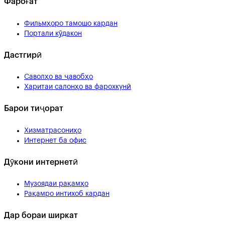
Фароғат
Фильмҳоро тамошо кардан
Портали кӯдакон
Дастгирӣ
Саволҳо ва ҷавобҳо
Харитаи салонҳо ва фарохкунӣ
Барои тиҷорат
Хизматрасониҳо
Интернет ба офис
Дӯкони интернетӣ
Музоядаи рақамҳо
Рақамро интихоб кардан
Дар бораи ширкат