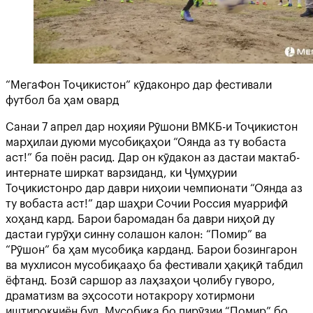
“МегаФон Тоҷикистон” кӯдаконро дар фестивали
футбол ба ҳам овард
Санаи 7 апрел дар ноҳияи Рӯшони ВМКБ-и Тоҷикистон
марҳилаи дуюми мусобиқаҳои “Оянда аз ту вобаста
аст!” ба поён расид. Дар он кӯдакон аз дастаи мактаб-
интернате ширкат варзиданд, ки Ҷумҳурии
Тоҷикистонро дар даври ниҳоии чемпионати “Оянда аз
ту вобаста аст!” дар шаҳри Сочии Россия муаррифӣ
хоҳанд кард. Барои баромадан ба даври ниҳоӣ ду
дастаи гурӯҳи синну солашон калон: “Помир” ва
“Рӯшон” ба ҳам мусобиқа карданд. Барои бозингарон
ва мухлисон мусобиқааҳо ба фестивали ҳақиқӣ табдил
ёфтанд. Бозӣ саршор аз лаҳзаҳои ҷолибу гуворо,
драматизм ва эҳсосоти нотакрору хотирмони
иштирокчиён буд. Мусобиқа бо пирӯзии “Помир” бо