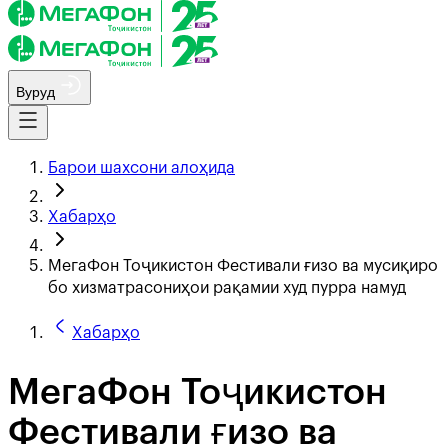
Вуруд
Барои шахсони алоҳида
Хабарҳо
МегаФон Тоҷикистон Фестивали ғизо ва мусиқиро
бо хизматрасониҳои рақамии худ пурра намуд
Хабарҳо
МегаФон Тоҷикистон
Фестивали ғизо ва