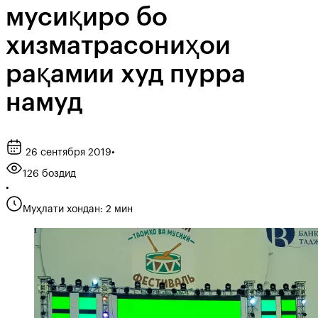
мусиқиро бо
хизматрасониҳои
рақамии худ пурра
намуд
26 сентября 2019
•
126 боздид
•
Муҳлати хондан: 2 мин