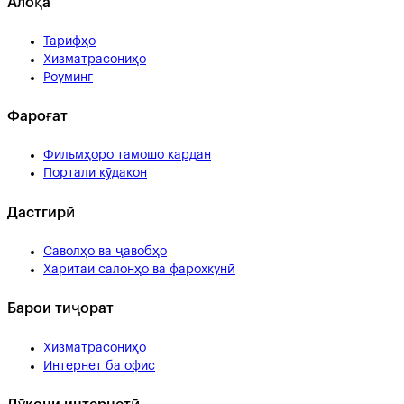
Алоқа
Тарифҳо
Хизматрасониҳо
Роуминг
Фароғат
Фильмҳоро тамошо кардан
Портали кӯдакон
Дастгирӣ
Саволҳо ва ҷавобҳо
Харитаи салонҳо ва фарохкунӣ
Барои тиҷорат
Хизматрасониҳо
Интернет ба офис