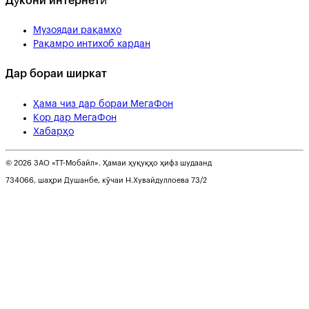
Дӯкони интернетӣ
Музоядаи рақамҳо
Рақамро интихоб кардан
Дар бораи ширкат
Ҳама чиз дар бораи МегаФон
Кор дар МегаФон
Хабарҳо
© 2026 ЗАО «ТТ-Мобайл». Ҳамаи ҳуқуқҳо ҳифз шудаанд
734066, шаҳри Душанбе, кӯчаи Н.Хувайдуллоева 73/2