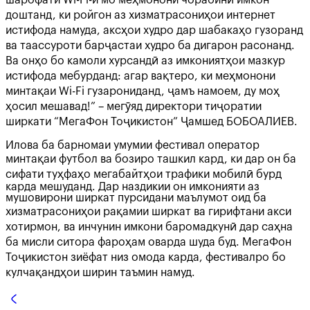
шарофати Wi-Fi-и мо меҳмонони чорабинӣ имкон
доштанд, ки ройгон аз хизматрасониҳои интернет
истифода намуда, аксҳои худро дар шабакаҳо гузоранд
ва таассуроти барҷастаи худро ба дигарон расонанд.
Ва онҳо бо камоли хурсандӣ аз имкониятҳои мазкур
истифода мебурданд: агар вақтеро, ки меҳмонони
минтақаи Wi-Fi гузарониданд, ҷамъ намоем, ду моҳ
ҳосил мешавад!” – мегӯяд директори тиҷоратии
ширкати “МегаФон Тоҷикистон” Ҷамшед БОБОАЛИЕВ.
Илова ба барномаи умумии фестивал оператор
минтақаи футбол ва бозиро ташкил кард, ки дар он ба
сифати туҳфаҳо мегабайтҳои трафики мобилӣ бурд
карда мешуданд. Дар наздикии он имконияти аз
мушовирони ширкат пурсидани маълумот оид ба
хизматрасониҳои рақамии ширкат ва гирифтани акси
хотирмон, ва инчунин имкони баромадкунӣ дар саҳна
ба мисли ситора фароҳам оварда шуда буд. МегаФон
Тоҷикистон зиёфат низ омода карда, фестивалро бо
кулчақандҳои ширин таъмин намуд.