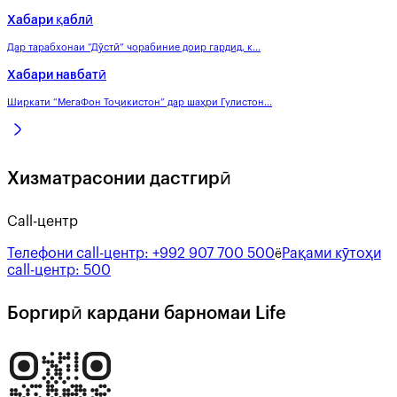
Хабари қаблӣ
Дар тарабхонаи “Дӯстӣ” чорабиние доир гардид, к...
Хабари навбатӣ
Ширкати “МегаФон Тоҷикистон” дар шаҳри Гулистон...
Хизматрасонии дастгирӣ
Call-центр
Телефони call-центр:
+992 907 700 500
Рақами кӯтоҳи
ё
call-центр:
500
Боргирӣ кардани барномаи Life