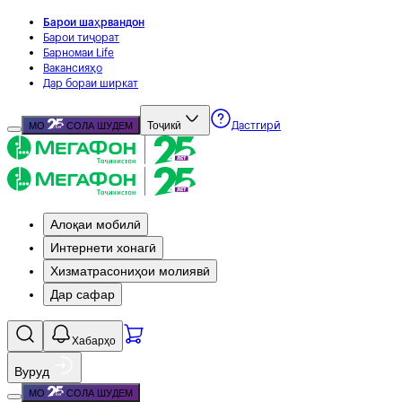
Барои шаҳрвандон
Барои тиҷорат
Барномаи Life
Вакансияҳо
Дар бораи ширкат
Тоҷикӣ
МО
СОЛА ШУДЕМ
Дастгирӣ
Алоқаи мобилӣ
Интернети хонагӣ
Хизматрасониҳои молиявӣ
Дар сафар
Хабарҳо
Вуруд
МО
СОЛА ШУДЕМ