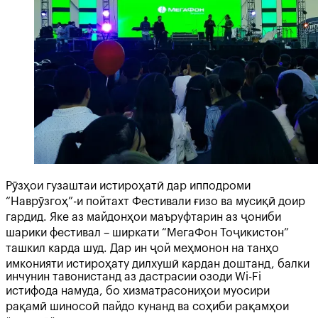
Рӯзҳои гузаштаи истироҳатӣ дар ипподроми
“Наврӯзгоҳ”-и пойтахт Фестивали ғизо ва мусиқӣ доир
гардид. Яке аз майдонҳои маъруфтарин аз ҷониби
шарики фестивал – ширкати “МегаФон Тоҷикистон”
ташкил карда шуд. Дар ин ҷой меҳмонон на танҳо
имконияти истироҳату дилхушӣ кардан доштанд, балки
инчунин тавонистанд аз дастрасии озоди Wi-Fi
истифода намуда, бо хизматрасониҳои муосири
рақамӣ шиносоӣ пайдо кунанд ва соҳиби рақамҳои