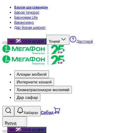
Барои шаҳрвандон
Барои тиҷорат
Барномаи Life
Вакансияҳо
Дар бораи ширкат
Тоҷикӣ
МО
СОЛА ШУДЕМ
Дастгирӣ
Алоқаи мобилӣ
Интернети хонагӣ
Хизматрасониҳои молиявӣ
Дар сафар
Хабарҳо
Сабад
Вуруд
МО
СОЛА ШУДЕМ