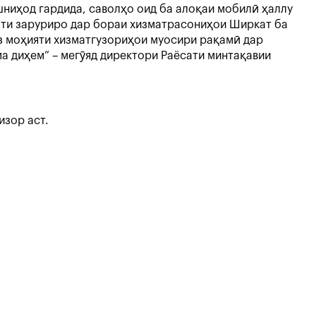
шниҳод гардида, саволҳо оид ба алоқаи мобилӣ ҳаллу
оти заруриро дар бораи хизматрасониҳои Ширкат ба
аз моҳияти хизматгузориҳои муосири рақамӣ дар
а диҳем” – мегӯяд директори Раёсати минтақавии
изор аст.