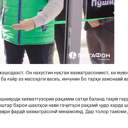
ушодааст. Он нахустин нуқтаи хизматрасониест, ки муво
 ба ғайр аз масоҳати васеъ, инчунин бо тарҳи замонавӣ 
ниҳоди хизматгузории рақамии сатҳи баланд таҳия гарди
ештар барои шаклҳои нави гаҷетҳои рақамӣ ҷудо карда ш
таври фардӣ хизматрасонӣ менамоянд. Дар толор тамом