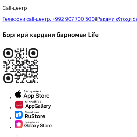
Call-центр
Телефони call-центр:
+992 907 700 500
Рақами кӯтоҳи ca
ё
Боргирӣ кардани барномаи Life