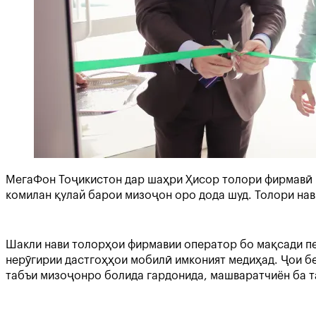
МегаФон Тоҷикистон дар шаҳри Ҳисор толори фирмавӣ к
комилан қулай барои мизоҷон оро дода шуд. Толори нав
Шакли нави толорҳои фирмавии оператор бо мақсади пеш
нерӯгирии дастгоҳҳои мобилӣ имконият медиҳад. Ҷои б
табъи мизоҷонро болида гардонида, машваратчиён ба 