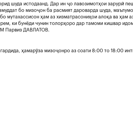
рид шуда истодаанд. Дар ин ҷо лавозимотҳои зарурӣ пе
змуддат бо мизоҷон ба расмият дароварда шуда, маълум
 бо мутахассисон ҳам аз хизматрасониҳои алоқа ва ҳам 
рем, ки бунёди чунин толорҳоро дар тамоми кишвар идом
ТМ Парвиз ДАВЛАТОВ.
гардида, ҳамарӯза мизоҷонро аз соати 8:00 то 18:00 инт