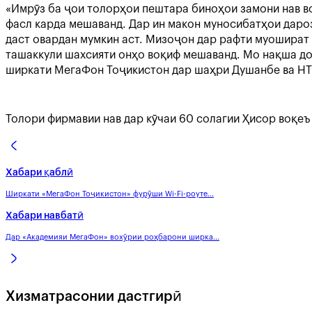
«Имрӯз ба ҷои толорҳои пештара биноҳои замони нав во
фасл карда мешаванд. Дар ин макон муносибатҳои даро
даст овардан мумкин аст. Мизоҷон дар рафти муошират
ташаккули шахсияти онҳо воқиф мешаванд. Мо нақша до
ширкати МегаФон Тоҷикистон дар шаҳри Душанбе ва Н
Толори фирмавии нав дар кӯчаи 60 солагии Ҳисор воқеъ 
Хабари қаблӣ
Ширкати «МегаФон Тоҷикистон» фурӯши Wi-Fi-роуте...
Хабари навбатӣ
Дар «Академияи МегаФон» вохӯрии роҳбарони ширка...
Хизматрасонии дастгирӣ