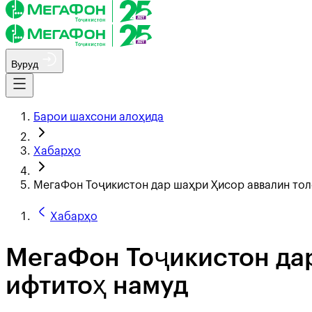
Вуруд
Барои шахсони алоҳида
Хабарҳо
МегаФон Тоҷикистон дар шаҳри Ҳисор аввалин тол
Хабарҳо
МегаФон Тоҷикистон дар
ифтитоҳ намуд