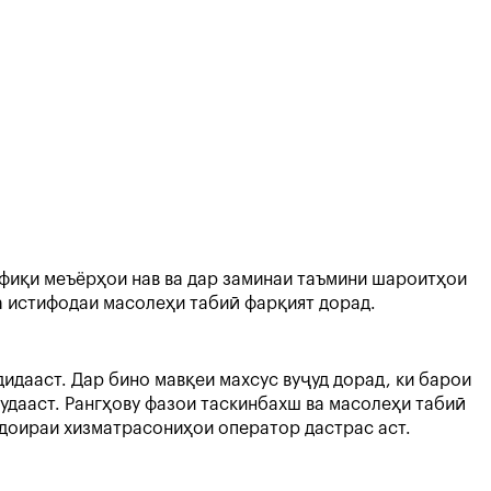
фиқи меъёрҳои нав ва дар заминаи таъмини шароитҳои
ва истифодаи масолеҳи табиӣ фарқият дорад.
дааст. Дар бино мавқеи махсус вуҷуд дорад, ки барои
удааст. Рангҳову фазои таскинбахш ва масолеҳи табиӣ
и доираи хизматрасониҳои оператор дастрас аст.