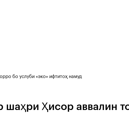
орро бо услуби «эко» ифтитоҳ намуд
 шаҳри Ҳисор аввалин то