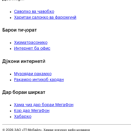
Саволҳо ва ҷавобҳо
Харитаи салонҳо ва фарохкунӣ
Барои тиҷорат
Хизматрасониҳо
Интернет ба офис
Дӯкони интернетӣ
Музоядаи рақамҳо
Рақамро интихоб кардан
Дар бораи ширкат
Ҳама чиз дар бораи МегаФон
Кор дар МегаФон
Хабарҳо
© 2026 ЗАО «ТТ-Мобайл». Ҳамаи ҳуқуқҳо ҳифз шудаанд