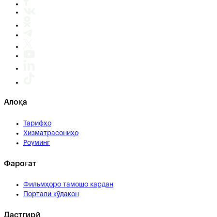
Алоқа
Тарифҳо
Хизматрасониҳо
Роуминг
Фароғат
Фильмҳоро тамошо кардан
Портали кӯдакон
Дастгирӣ