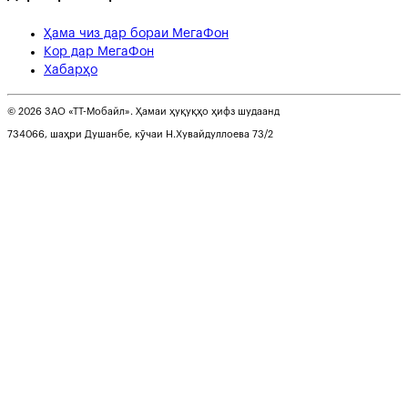
Ҳама чиз дар бораи МегаФон
Кор дар МегаФон
Хабарҳо
© 2026 ЗАО «ТТ-Мобайл». Ҳамаи ҳуқуқҳо ҳифз шудаанд
734066, шаҳри Душанбе, кӯчаи Н.Хувайдуллоева 73/2