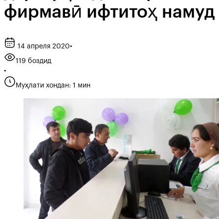
фирмавӣ ифтитоҳ намуд
14 апреля 2020
•
119 боздид
•
Муҳлати хондан: 1 мин