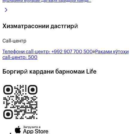
Муштариёни муҳтарам! Дар вақти хариддори намуда...
Хизматрасонии дастгирӣ
Call-центр
Телефони call-центр:
+992 907 700 500
Рақами кӯтоҳи
ё
call-центр:
500
Боргирӣ кардани барномаи Life