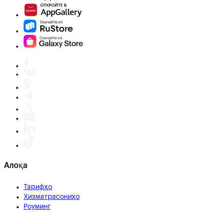
Алоқа
Тарифҳо
Хизматрасониҳо
Роуминг