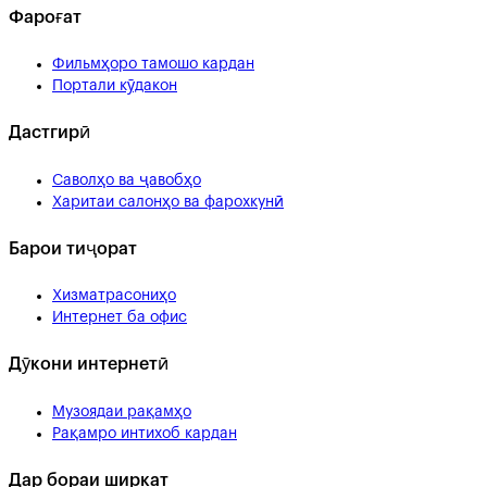
Фароғат
Фильмҳоро тамошо кардан
Портали кӯдакон
Дастгирӣ
Саволҳо ва ҷавобҳо
Харитаи салонҳо ва фарохкунӣ
Барои тиҷорат
Хизматрасониҳо
Интернет ба офис
Дӯкони интернетӣ
Музоядаи рақамҳо
Рақамро интихоб кардан
Дар бораи ширкат