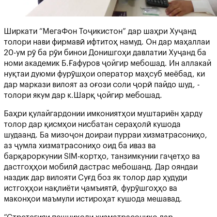
Ширкати “МегаФон Тоҷикистон” дар шаҳри Хуҷанд
толори нави фирмавӣ ифтитоҳ намуд. Он дар маҳаллаи
20-ум рӯ ба рӯи бинои Донишгоҳи давлатии Хуҷанд ба
номи академик Б.Ғафуров ҷойгир мебошад. Ин аллакай
нуқтаи дуюми фурӯшҳои оператор маҳсуб меёбад, ки
дар маркази вилоят аз оғози соли ҷорӣ пайдо шуд, -
толори якум дар к.Шарқ ҷойгир мебошад.
Баҳри қулайгардонии имкониятҳои муштариён ҳарду
толор дар қисмҳои нисбатан сераҳолӣ кушода
шудаанд. Ба мизоҷон доираи пурраи хизматрасониҳо,
аз ҷумла хизматрасониҳо оид ба иваз ва
барқароркунии SIM-кортҳо, танзимкунии гаҷетҳо ва
дастгоҳҳои мобилӣ дастрас мебошанд. Дар ояндаи
наздик дар вилояти Суғд боз як толор дар ҳудуди
истгоҳҳои нақлиёти ҷамъиятӣ, фурӯшгоҳҳо ва
маконҳои маъмули истироҳат кушода мешавад.