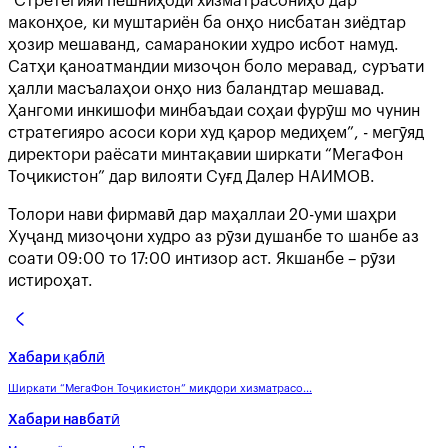
“Стретегияи пешниҳоди хизматрасониҳо дар
маконҳое, ки муштариён ба онҳо нисбатан зиёдтар
ҳозир мешаванд, самаранокии худро исбот намуд.
Сатҳи қаноатмандии мизоҷон боло меравад, суръати
ҳалли масъалаҳои онҳо низ баландтар мешавад.
Ҳангоми инкишофи минбаъдаи соҳаи фурӯш мо чунин
стратегияро асоси кори худ қарор медиҳем”, - мегӯяд
директори раёсати минтақавии ширкати “МегаФон
Тоҷикистон” дар вилояти Суғд Далер НАИМОВ.
Толори нави фирмавӣ дар маҳаллаи 20-уми шаҳри
Хуҷанд мизоҷони худро аз рӯзи душанбе то шанбе аз
соати 09:00 то 17:00 интизор аст. Якшанбе – рӯзи
истироҳат.
Хабари қаблӣ
Ширкати “МегаФон Тоҷикистон” миқдори хизматрасо...
Хабари навбатӣ