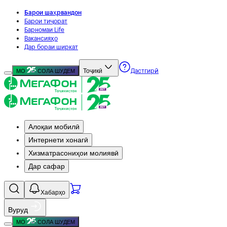
Барои шаҳрвандон
Барои тиҷорат
Барномаи Life
Вакансияҳо
Дар бораи ширкат
Тоҷикӣ
МО
СОЛА ШУДЕМ
Дастгирӣ
Алоқаи мобилӣ
Интернети хонагӣ
Хизматрасониҳои молиявӣ
Дар сафар
Хабарҳо
Вуруд
МО
СОЛА ШУДЕМ