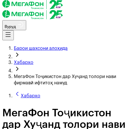
Вуруд
Барои шахсони алоҳида
Хабарҳо
МегаФон Тоҷикистон дар Хуҷанд толори нави
фирмавӣ ифтитоҳ намуд
Хабарҳо
МегаФон Тоҷикистон
дар Хуҷанд толори нави