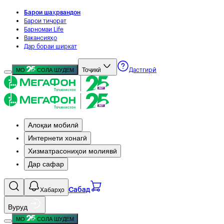
Барои шаҳрвандон
Барои тиҷорат
Барномаи Life
Вакансияҳо
Дар бораи ширкат
Тоҷикӣ
МО
СОЛА ШУДЕМ
Дастгирӣ
Алоқаи мобилӣ
Интернети хонагӣ
Хизматрасониҳои молиявӣ
Дар сафар
Хабарҳо
Сабад
Вуруд
МО
СОЛА ШУДЕМ