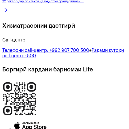
22 декабр дар пойтахти Қазоқистон гранд-финали ...
Хизматрасонии дастгирӣ
Call-центр
Телефони call-центр:
+992 907 700 500
Рақами кӯтоҳи
ё
call-центр:
500
Боргирӣ кардани барномаи Life