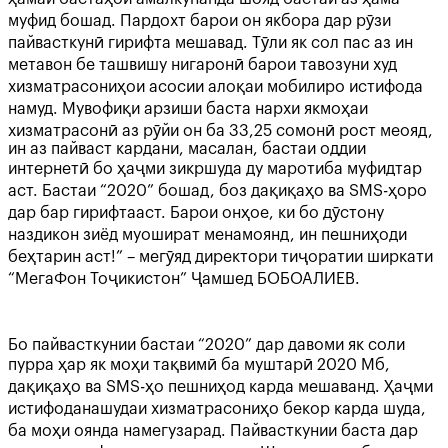
муфид бошад. Пардохт барои он якбора дар рӯзи
пайвасткунӣ гирифта мешавад. Тӯли як сол пас аз ин
метавон бе ташвишу нигаронӣ барои тавозуни худ
хизматрасониҳои асосии алоқаи мобилиро истифода
намуд. Мувофиқи арзиши баста нархи якмоҳаи
хизматрасонӣ аз рӯйи он ба 33,25 сомонӣ рост меояд,
ин аз пайваст кардани, масалан, бастаи оддии
интернетӣ бо ҳаҷми зикршуда ду маротиба муфидтар
аст. Бастаи “2020” бошад, боз дақиқаҳо ва SMS-ҳоро
дар бар гирифтааст. Барои онҳое, ки бо дӯстону
наздикон зиёд муошират менамоянд, ин пешниҳоди
беҳтарин аст!” – мегӯяд директори тиҷоратии ширкати
“МегаФон Тоҷикистон” Ҷамшед БОБОАЛИЕВ.
Бо пайвасткунии бастаи “2020” дар давоми як соли
пурра ҳар як моҳи тақвимӣ ба муштарӣ 2020 Мб,
дақиқаҳо ва SMS-ҳо пешниҳод карда мешаванд. Ҳаҷми
истифоданашудаи хизматрасониҳо бекор карда шуда,
ба моҳи оянда намегузарад. Пайвасткунии баста дар