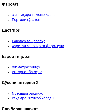
Фароғат
Фильмҳоро тамошо кардан
Портали кӯдакон
Дастгирӣ
Саволҳо ва ҷавобҳо
Харитаи салонҳо ва фарохкунӣ
Барои тиҷорат
Хизматрасониҳо
Интернет ба офис
Дӯкони интернетӣ
Музоядаи рақамҳо
Рақамро интихоб кардан
Дар бораи ширкат