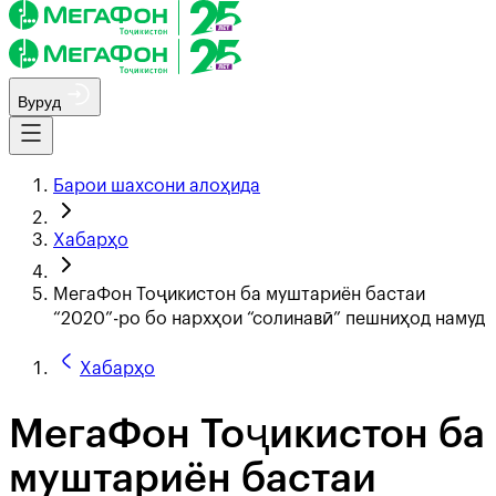
Вуруд
Барои шахсони алоҳида
Хабарҳо
МегаФон Тоҷикистон ба муштариён бастаи
“2020”-ро бо нархҳои “солинавӣ” пешниҳод намуд
Хабарҳо
МегаФон Тоҷикистон ба
муштариён бастаи