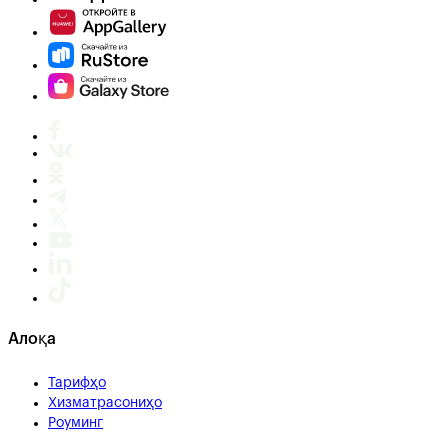
Алоқа
Тарифҳо
Хизматрасониҳо
Роуминг