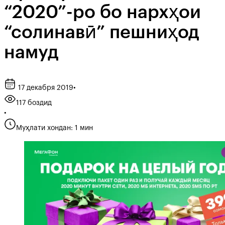
“2020”-ро бо нархҳои
“солинавӣ” пешниҳод
намуд
17 декабря 2019
•
117 боздид
•
Муҳлати хондан: 1 мин