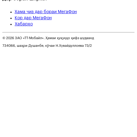
Ҳама чиз дар бораи МегаФон
Кор дар МегаФон
Хабарҳо
© 2026 ЗАО «ТТ-Мобайл». Ҳамаи ҳуқуқҳо ҳифз шудаанд
734066, шаҳри Душанбе, кӯчаи Н.Хувайдуллоева 73/2