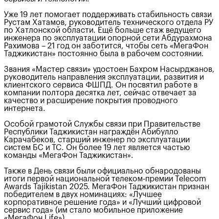
Уже 19 лет помогает поддерживать стабильность связи
Рустам Хатамов, руководитель технического отдела РУ
по Хатлонской области. Ещё больше стаж ведущего
инженера по эксплуатации опорной сети Абдурахмона
Рахимова – 21 год он заботится, чтобы сеть «МегаФон
Таджикистан» постоянно была в рабочем состоянии.
Звания «Мастер связи» удостоен Бахром Насырджанов,
руководитель направления эксплуатации, развития и
клиентского сервиса ФШПД. Он посвятил работе в
компании полтора десятка лет, сейчас отвечает за
качество и расширение покрытия проводного
интернета.
Особой грамотой Службы связи при Правительстве
Республики Таджикистан награждён Абибулло
Карачабеков, старший инженер по эксплуатации
систем БС и ТС. Он более 19 лет является частью
команды «МегаФон Таджикистан».
Также в День связи были официально обнародованы
итоги первой национальной телеком-премии Telecom
Awards Tajikistan 2025. МегаФон Таджикистан признан
победителем в двух номинациях: «Лучшее
корпоративное решение года» и «Лучший цифровой
сервис года» (им стало мобильное приложение
«МегаФон Life»).