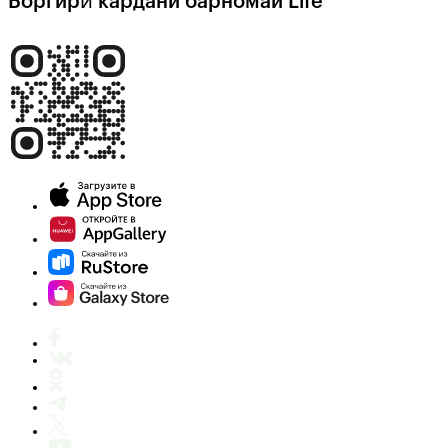
Боргирӣ кардани барномаи Life