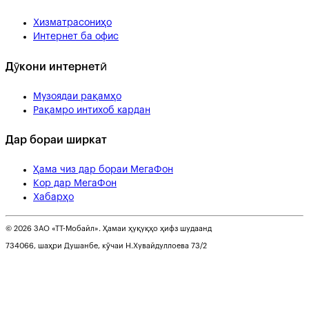
Хизматрасониҳо
Интернет ба офис
Дӯкони интернетӣ
Музоядаи рақамҳо
Рақамро интихоб кардан
Дар бораи ширкат
Ҳама чиз дар бораи МегаФон
Кор дар МегаФон
Хабарҳо
© 2026 ЗАО «ТТ-Мобайл». Ҳамаи ҳуқуқҳо ҳифз шудаанд
734066, шаҳри Душанбе, кӯчаи Н.Хувайдуллоева 73/2