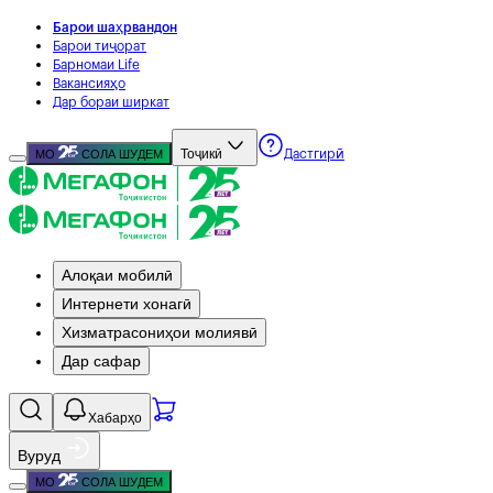
Барои шаҳрвандон
Барои тиҷорат
Барномаи Life
Вакансияҳо
Дар бораи ширкат
Тоҷикӣ
МО
СОЛА ШУДЕМ
Дастгирӣ
Алоқаи мобилӣ
Интернети хонагӣ
Хизматрасониҳои молиявӣ
Дар сафар
Хабарҳо
Вуруд
МО
СОЛА ШУДЕМ