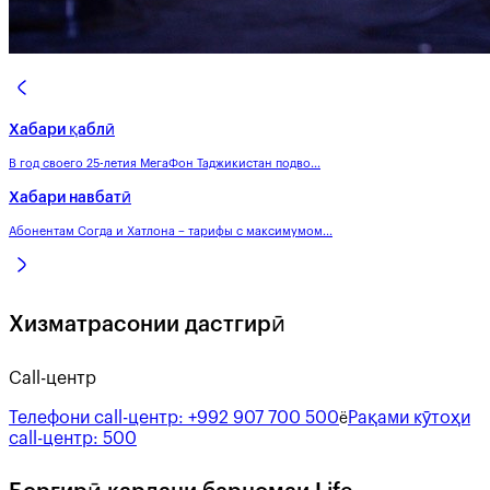
Хабари қаблӣ
В год своего 25-летия МегаФон Таджикистан подво...
Хабари навбатӣ
Абонентам Согда и Хатлона – тарифы с максимумом...
Хизматрасонии дастгирӣ
Call-центр
Телефони call-центр:
+992 907 700 500
Рақами кӯтоҳи
ё
call-центр:
500