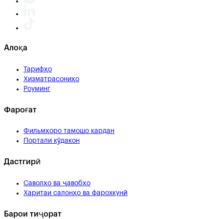
Алоқа
Тарифҳо
Хизматрасониҳо
Роуминг
Фароғат
Фильмҳоро тамошо кардан
Портали кӯдакон
Дастгирӣ
Саволҳо ва ҷавобҳо
Харитаи салонҳо ва фарохкунӣ
Барои тиҷорат