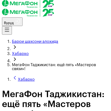
Вуруд
Барои шахсони алоҳида
Хабарҳо
МегаФон Таджикистан: ещё пять «Мастеров
связи»!
Хабарҳо
МегаФон Таджикистан:
ещё пять «Мастеров