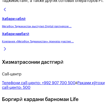
Таджикистан», а также других сотовых операторов РТ.
Хабари қаблӣ
МегаФон Таджикистан выступил Digital-партнером ...
Хабари навбатӣ
Компания «МегаФон Таджикистан» приняла участие ...
Хизматрасонии дастгирӣ
Call-центр
Телефони call-центр:
+992 907 700 500
Рақами кӯтоҳи
ё
call-центр:
500
Боргирӣ кардани барномаи Life