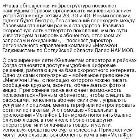
«Наша обновленная инфраструктура позволяет
наилучшим образом организовать «маневрирование»
устройств между сетями 2G, 3G и 4G. Иными словами,
гаджет будет быстро, без зависаний переходить между
базовыми станциями разных стандартов. Развивая
скоростную сеть четвертого поколения, мы по сути
инвестируем в цифровых абонентов, отвечаем их
запросам и ожиданиям», – поясняет директор
регионального управления компании «МегаФон
Таджикистан» по Согдийской области Далер НАИМОВ.
С расширением сети 4G клиентам оператора в районах
Согда становятся доступны удобные цифровые
решения, работающие на базе скоростного интернета.
Одно из самых популярных – мобильное приложение
«МегаФон Life», с помощью которого можно писать
сообщения друзьям, звонить, обмениваться фото и
видео. Приложение также включает возможность
пользоваться «Личным кабинетом», чтобы следить за
расходами, пополнять абонентский счет, управлять
услугами и опциями, менять тариф или контролировать
остатки по пакетам. А с помощью «Кошелька» в
приложении «МегаФон Life» можно пополнять баланс
близких людей, в том числе абонентов других
операторов, или оплачивать товары и услуги,
используя средства со счета телефона. Приложением
могут воспользоваться абоненты компании «МегаФон