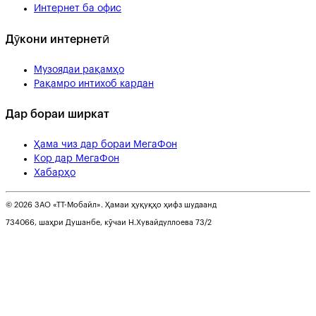
Интернет ба офис
Дӯкони интернетӣ
Музоядаи рақамҳо
Рақамро интихоб кардан
Дар бораи ширкат
Ҳама чиз дар бораи МегаФон
Кор дар МегаФон
Хабарҳо
© 2026 ЗАО «ТТ-Мобайл». Ҳамаи ҳуқуқҳо ҳифз шудаанд
734066, шаҳри Душанбе, кӯчаи Н.Хувайдуллоева 73/2