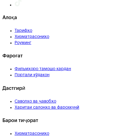
Алоқа
Тарифҳо
Хизматрасониҳо
Роуминг
Фароғат
Фильмҳоро тамошо кардан
Портали кӯдакон
Дастгирӣ
Саволҳо ва ҷавобҳо
Харитаи салонҳо ва фарохкунӣ
Барои тиҷорат
Хизматрасониҳо