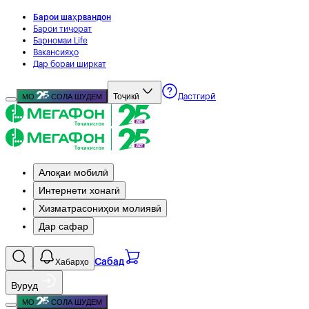
Барои шаҳрвандон
Барои тиҷорат
Барномаи Life
Вакансияҳо
Дар бораи ширкат
Тоҷикӣ
МО
СОЛА ШУДЕМ
Дастгирӣ
Алоқаи мобилӣ
Интернети хонагӣ
Хизматрасониҳои молиявӣ
Дар сафар
Хабарҳо
Сабад
Вуруд
МО
СОЛА ШУДЕМ