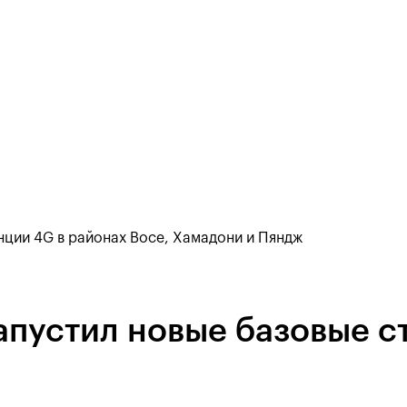
нции 4G в районах Восе, Хамадони и Пяндж
пустил новые базовые с