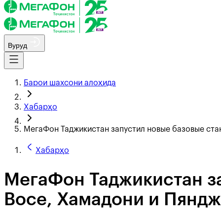
Вуруд
Барои шахсони алоҳида
Хабарҳо
МегаФон Таджикистан запустил новые базовые ста
Хабарҳо
МегаФон Таджикистан за
Восе, Хамадони и Пяндж