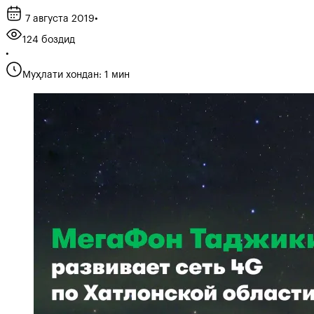
7 августа 2019
•
124 боздид
•
Муҳлати хондан: 1 мин