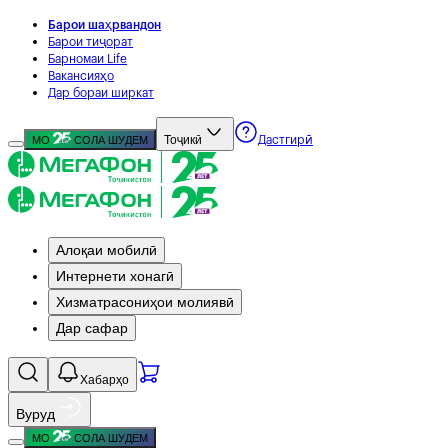
Барои шаҳрвандон
Барои тиҷорат
Барномаи Life
Вакансияҳо
Дар бораи ширкат
Тоҷикӣ
МО
СОЛА ШУДЕМ
Дастгирӣ
Алоқаи мобилӣ
Интернети хонагӣ
Хизматрасониҳои молиявӣ
Дар сафар
Хабарҳо
Вуруд
МО
СОЛА ШУДЕМ