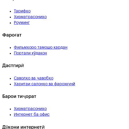
Тарифҳо
Хизматрасониҳо
Роуминг
Фароғат
Фильмҳоро тамошо кардан
Портали кӯдакон
Дастгирӣ
Саволҳо ва ҷавобҳо
Харитаи салонҳо ва фарохкунӣ
Барои тиҷорат
Хизматрасониҳо
Интернет ба офис
Дӯкони интернетӣ