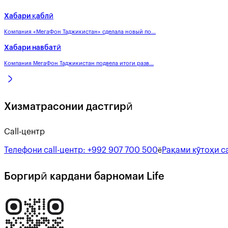
Хабари қаблӣ
Компания «МегаФон Таджикистан» сделала новый по...
Хабари навбатӣ
Компания МегаФон Таджикистан подвела итоги разв...
Хизматрасонии дастгирӣ
Call-центр
Телефони call-центр:
+992 907 700 500
Рақами кӯтоҳи ca
ё
Боргирӣ кардани барномаи Life