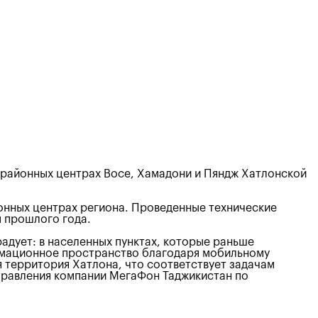
 районных центрах Восе, Хамадони и Пяндж Хатлонской
йонных центрах региона. Проведенные технические
м прошлого года.
радует: в населенных пунктах, которые раньше
ормационное пространство благодаря мобильному
я территория Хатлона, что соответствует задачам
правления компании МегаФон Таджикистан по