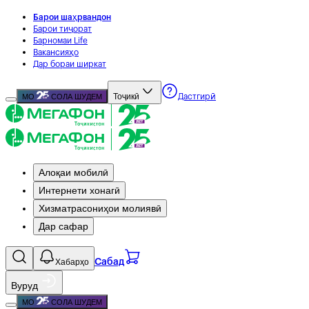
Барои шаҳрвандон
Барои тиҷорат
Барномаи Life
Вакансияҳо
Дар бораи ширкат
Тоҷикӣ
МО
СОЛА ШУДЕМ
Дастгирӣ
Алоқаи мобилӣ
Интернети хонагӣ
Хизматрасониҳои молиявӣ
Дар сафар
Хабарҳо
Сабад
Вуруд
МО
СОЛА ШУДЕМ