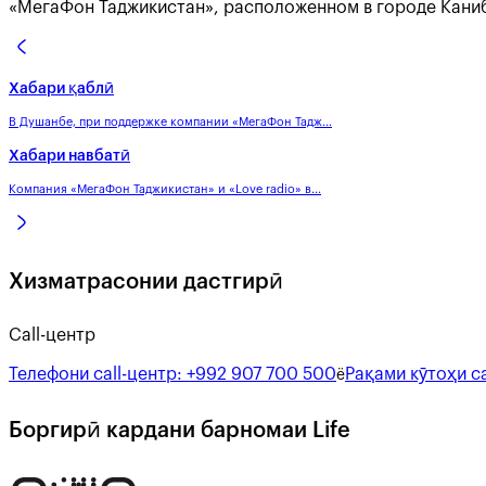
«МегаФон Таджикистан», расположенном в городе Кани
Хабари қаблӣ
В Душанбе, при поддержке компании «МегаФон Тадж...
Хабари навбатӣ
Компания «МегаФон Таджикистан» и «Love radio» в...
Хизматрасонии дастгирӣ
Call-центр
Телефони call-центр:
+992 907 700 500
Рақами кӯтоҳи ca
ё
Боргирӣ кардани барномаи Life