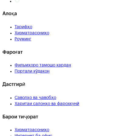
Алоқа
Тарифҳо
Хизматрасониҳо
Роуминг
Фароғат
Фильмҳоро тамошо кардан
Портали кӯдакон
Дастгирӣ
Саволҳо ва ҷавобҳо
Харитаи салонҳо ва фарохкунӣ
Барои тиҷорат
Хизматрасониҳо