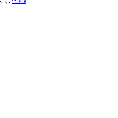
оманду
*0454#
.