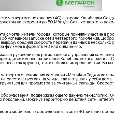
ети четвертого поколения (4G) в городе Канибадам Согд
рнетом на скорости до 50 Мбит/с. Сеть четвертого поко
а смогли жители города, которые приняли участие в про
об успешном запуске сети четвертого поколения. Добро
 выводу: средняя скорость передачи данных в несколько 
ра фильмов в формате HD или онлайн-игр.
ссказал руководитель регионального управления компани
приходится именно на жителей Канибадамского района. С
изнеса как крупных, так и небольших предприятий. Важно
ти четвертого поколения компании «МегаФон Таджикистан»
не расставаться как на улице, так и отдыхая у себя дома
агружаться для просмотра за считанные секунды. Скорост
 оборудования, поддерживающего данную технологию. О
х поколений. Покинув территорию действия сети четверт
его мобильного оборудования в сети 4G жители города 