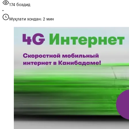
174 боздид
•
Муҳлати хондан: 2 мин