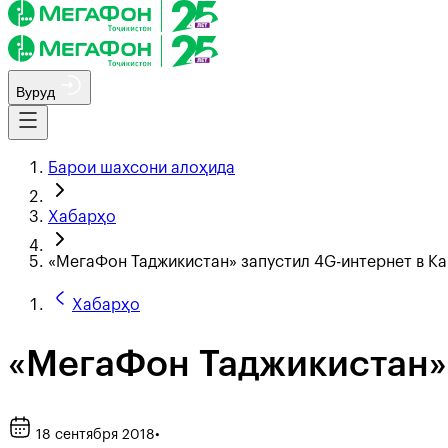
Вуруд
Барои шахсони алоҳида
Хабарҳо
«МегаФон Таджикистан» запустил 4G-интернет в К
Хабарҳо
«МегаФон Таджикистан» 
18 сентября 2018
•