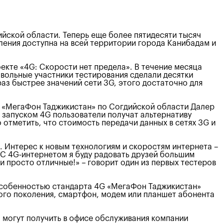
ийской области. Теперь еще более пятидесяти тысяч
ления доступна на всей территории города Канибадам и
екте «4G: Скорости нет предела». В течение месяца
вольные участники тестирования сделали десятки
раз быстрее значений сети 3G, этого достаточно для
и «МегаФон Таджикистан» по Согдийской области Далер
 запуском 4G пользователи получат альтернативу
 отметить, что стоимость передачи данных в сетях 3G и
. Интерес к новым технологиям и скоростям интернета –
. С 4G-интернетом я буду радовать друзей большим
и просто отличные!» – говорит один из первых тестеров
собенностью стандарта 4G «МегаФон Таджикистан»
ого поколения, смартфон, модем или планшет абонента
могут получить в офисе обслуживания компании