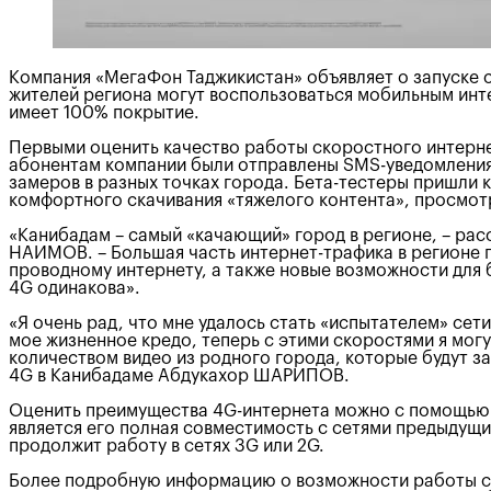
Компания «МегаФoн Таджикистан» объявляет о запуске с
жителей региона могут воспользоваться мобильным инте
имеет 100% покрытие.
Первыми оценить качество работы скоростного интернет
абонентам компании были отправлены SMS-уведомления 
замеров в разных точках города. Бета-тестеры пришли к
комфортного скачивания «тяжелого контента», просмот
«Канибадам – самый «качающий» город в регионе, – ра
НАИМОВ. – Большая часть интернет-трафика в регионе 
проводному интернету, а также новые возможности для б
4G одинакова».
«Я очень рад, что мне удалось стать «испытателем» се
мое жизненное кредо, теперь с этими скоростями я могу 
количеством видео из родного города, которые будут з
4G в Канибадаме Абдукахор ШАРИПОВ.
Оценить преимущества 4G-интернета можно с помощью
является его полная совместимость с сетями предыдущи
продолжит работу в сетях 3G или 2G.
Более подробную информацию о возможности работы сво