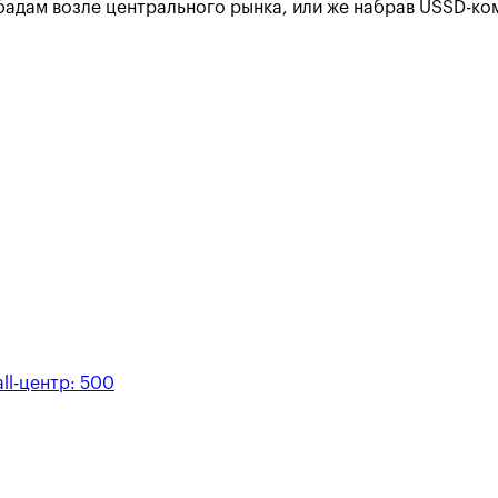
бадам возле центрального рынка, или же набрав USSD-к
ll-центр:
500