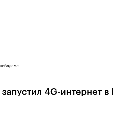
анибадаме
запустил 4G-интернет в