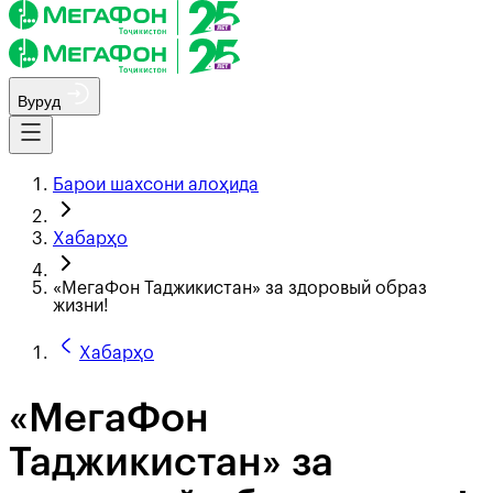
Вуруд
Барои шахсони алоҳида
Хабарҳо
«МегаФон Таджикистан» за здоровый образ
жизни!
Хабарҳо
«МегаФон
Таджикистан» за