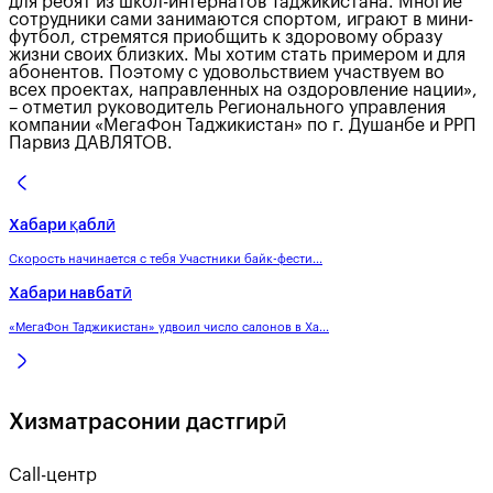
для ребят из школ-интернатов Таджикистана. Многие
сотрудники сами занимаются спортом, играют в мини-
футбол, стремятся приобщить к здоровому образу
жизни своих близких. Мы хотим стать примером и для
абонентов. Поэтому с удовольствием участвуем во
всех проектах, направленных на оздоровление нации»,
– отметил руководитель Регионального управления
компании «МегаФон Таджикистан» по г. Душанбе и РРП
Парвиз ДАВЛЯТОВ.
Хабари қаблӣ
Скорость начинается с тебя Участники байк-фести...
Хабари навбатӣ
«МегаФон Таджикистан» удвоил число салонов в Ха...
Хизматрасонии дастгирӣ
Call-центр