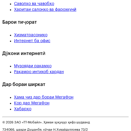
Саволҳо ва ҷавобҳо
Харитаи салонҳо ва фарохкунӣ
Барои тиҷорат
Хизматрасониҳо
Интернет ба офис
Дӯкони интернетӣ
Музоядаи рақамҳо
Рақамро интихоб кардан
Дар бораи ширкат
Ҳама чиз дар бораи МегаФон
Кор дар МегаФон
Хабарҳо
© 2026 ЗАО «ТТ-Мобайл». Ҳамаи ҳуқуқҳо ҳифз шудаанд
734066, шаҳри Душанбе, кӯчаи Н.Хувайдуллоева 73/2