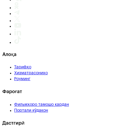
Алоқа
Тарифҳо
Хизматрасониҳо
Роуминг
Фароғат
Фильмҳоро тамошо кардан
Портали кӯдакон
Дастгирӣ