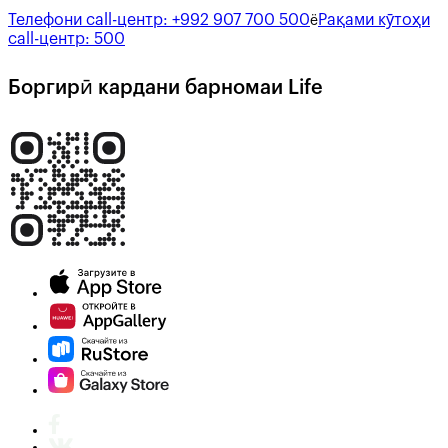
Телефони call-центр:
+992 907 700 500
Рақами кӯтоҳи
ё
call-центр:
500
Боргирӣ кардани барномаи Life