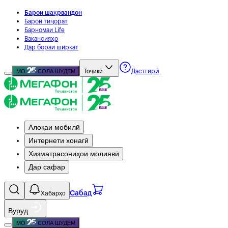
Барои шаҳрвандон
Барои тиҷорат
Барномаи Life
Вакансияҳо
Дар бораи ширкат
Тоҷикӣ
МО
СОЛА ШУДЕМ
Дастгирӣ
Алоқаи мобилӣ
Интернети хонагӣ
Хизматрасониҳои молиявӣ
Дар сафар
Хабарҳо
Сабад
Вуруд
МО
СОЛА ШУДЕМ