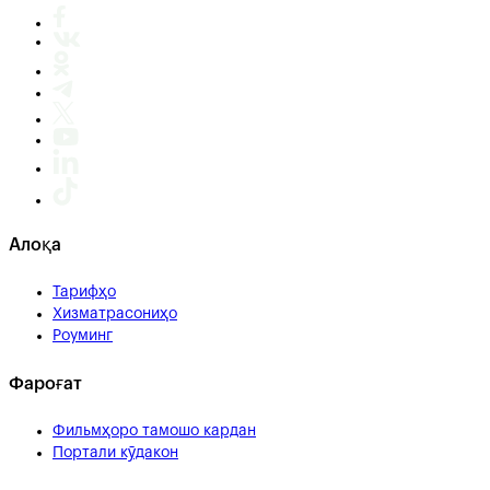
Алоқа
Тарифҳо
Хизматрасониҳо
Роуминг
Фароғат
Фильмҳоро тамошо кардан
Портали кӯдакон