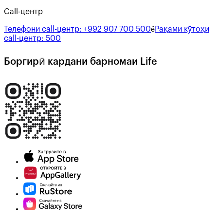
Call-центр
Телефони call-центр:
+992 907 700 500
Рақами кӯтоҳи
ё
call-центр:
500
Боргирӣ кардани барномаи Life