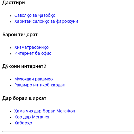
Дастгирӣ
Саволҳо ва ҷавобҳо
Харитаи салонҳо ва фарохкунӣ
Барои тиҷорат
Хизматрасониҳо
Интернет ба офис
Дӯкони интернетӣ
Музоядаи рақамҳо
Рақамро интихоб кардан
Дар бораи ширкат
Ҳама чиз дар бораи МегаФон
Кор дар МегаФон
Хабарҳо