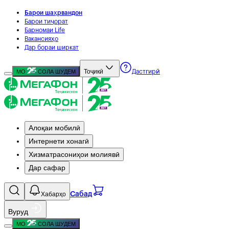
Барои шаҳрвандон
Барои тиҷорат
Барномаи Life
Вакансияҳо
Дар бораи ширкат
Тоҷикӣ
МО
СОЛА ШУДЕМ
Дастгирӣ
Алоқаи мобилӣ
Интернети хонагӣ
Хизматрасониҳои молиявӣ
Дар сафар
Хабарҳо
Сабад
Вуруд
МО
СОЛА ШУДЕМ