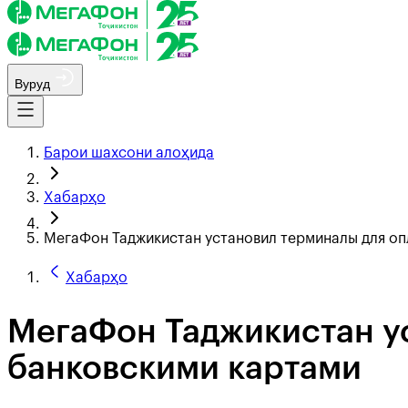
Вуруд
Барои шахсони алоҳида
Хабарҳо
МегаФон Таджикистан установил терминалы для оп
Хабарҳо
МегаФон Таджикистан ус
банковскими картами