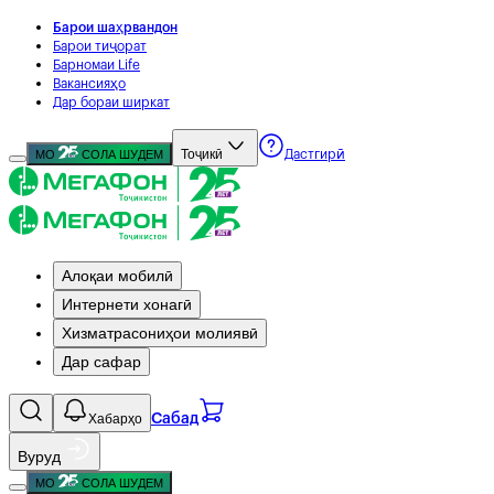
Барои шаҳрвандон
Барои тиҷорат
Барномаи Life
Вакансияҳо
Дар бораи ширкат
Тоҷикӣ
МО
СОЛА ШУДЕМ
Дастгирӣ
Алоқаи мобилӣ
Интернети хонагӣ
Хизматрасониҳои молиявӣ
Дар сафар
Хабарҳо
Сабад
Вуруд
МО
СОЛА ШУДЕМ