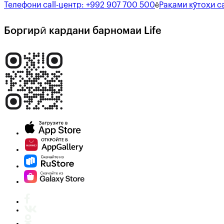
Телефони call-центр:
+992 907 700 500
Рақами кӯтоҳи ca
ё
Боргирӣ кардани барномаи Life