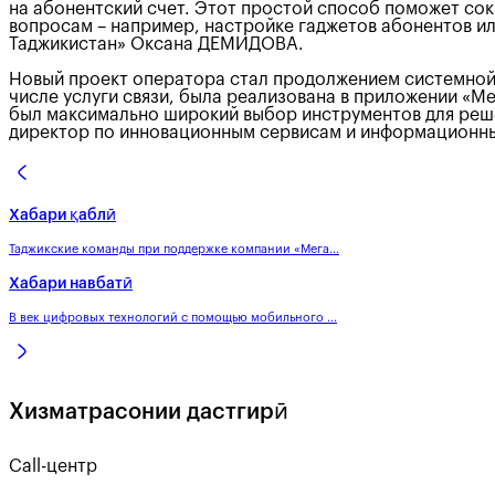
на абонентский счет. Этот простой способ поможет сок
вопросам – например, настройке гаджетов абонентов и
Таджикистан» Оксана ДЕМИДОВА.
Новый проект оператора стал продолжением системной р
числе услуги связи, была реализована в приложении «Ме
был максимально широкий выбор инструментов для реше
директор по инновационным сервисам и информационн
Хабари қаблӣ
Таджикские команды при поддержке компании «Мега...
Хабари навбатӣ
В век цифровых технологий с помощью мобильного ...
Хизматрасонии дастгирӣ
Call-центр