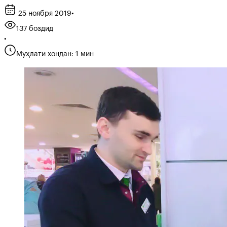
25 ноября 2019
•
137 боздид
•
Муҳлати хондан: 1 мин