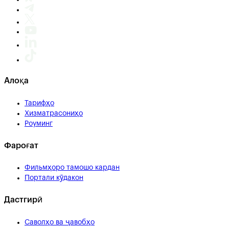
Алоқа
Тарифҳо
Хизматрасониҳо
Роуминг
Фароғат
Фильмҳоро тамошо кардан
Портали кӯдакон
Дастгирӣ
Саволҳо ва ҷавобҳо