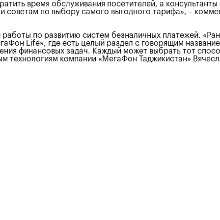
ратить время обслуживания посетителей, а консультанты
ли советам по выбору самого выгодного тарифа», – комм
аботы по развитию систем безналичных платежей. «Ране
гаФон Life», где есть целый раздел с говорящим названи
ния финансовых задач. Каждый может выбрать тот способ
ым технологиям компании «МегаФон Таджикистан» Вячес