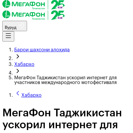
Вуруд
Барои шахсони алоҳида
Хабарҳо
МегаФон Таджикистан ускорил интернет для
участников международного мотофестиваля
Хабарҳо
МегаФон Таджикистан
ускорил интернет для