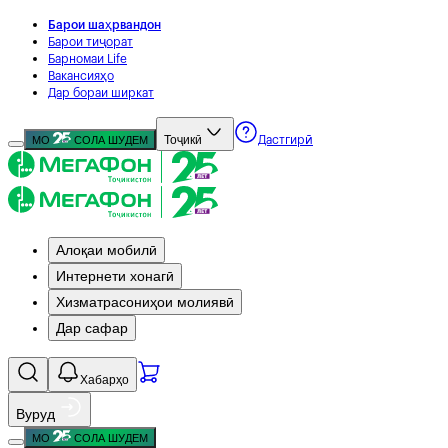
Барои шаҳрвандон
Барои тиҷорат
Барномаи Life
Вакансияҳо
Дар бораи ширкат
Тоҷикӣ
МО
СОЛА ШУДЕМ
Дастгирӣ
Алоқаи мобилӣ
Интернети хонагӣ
Хизматрасониҳои молиявӣ
Дар сафар
Хабарҳо
Вуруд
МО
СОЛА ШУДЕМ