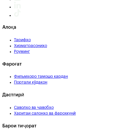
Алоқа
Тарифҳо
Хизматрасониҳо
Роуминг
Фароғат
Фильмҳоро тамошо кардан
Портали кӯдакон
Дастгирӣ
Саволҳо ва ҷавобҳо
Харитаи салонҳо ва фарохкунӣ
Барои тиҷорат