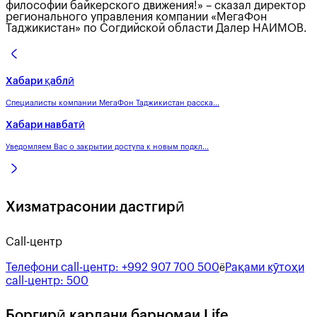
философии байкерского движения!» – сказал директор
регионального управления компании «МегаФон
Таджикистан» по Согдийской области Далер НАИМОВ.
Хабари қаблӣ
Специалисты компании МегаФон Таджикистан расска...
Хабари навбатӣ
Уведомляем Вас о закрытии доступа к новым подкл...
Хизматрасонии дастгирӣ
Call-центр
Телефони call-центр:
+992 907 700 500
Рақами кӯтоҳи
ё
call-центр:
500
Боргирӣ кардани барномаи Life