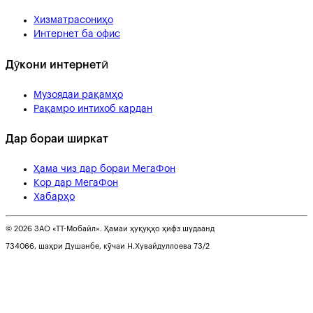
Хизматрасониҳо
Интернет ба офис
Дӯкони интернетӣ
Музоядаи рақамҳо
Рақамро интихоб кардан
Дар бораи ширкат
Ҳама чиз дар бораи МегаФон
Кор дар МегаФон
Хабарҳо
© 2026 ЗАО «ТТ-Мобайл». Ҳамаи ҳуқуқҳо ҳифз шудаанд
734066, шаҳри Душанбе, кӯчаи Н.Хувайдуллоева 73/2