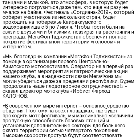
танцами и музыкой, это атмосфера, в которую будет
интересно погрузиться даже тем, кто еще ни разу не
мчался на байке. Фестиваль «Согдиана-2019», который
соберет участников из нескольких стран, будет
проходить на побережье Кайраккумского
водохранилища с 5 по 7 июля. Чтобы гости были на
связи с друзьями и близкими, невзирая на расстояния и
преграды, МегаФон Таджикистан обеспечит полное
покрытие фестивальной территории «голосом» и
интернетом.
«Мы благодарны компании «МегаФон Таджикистан» за
помощь в организации первого Центрально-
Азиатского мотофестиваля. Оператор не в первый раз
поддерживает мероприятия и патриотические акции
нашего клуба, а в надежности связи МегаФона мы
могли убедиться даже за пределами республики. Будем
продолжать наше плодотворное сотрудничество!» –
сказал директор мотоклуба «Ирбис» Фарход
КАЛОНОВ.
«В современном мире интернет – основное средство
общения. Поэтому на всех площадках, где будет
проходить мотофестиваль, мы максимально увеличили
пропускную способность базовых станций и
установили дополнительные секторы для большего
охвата территории сетью четвертого поколения.
Высокие скорости доступа будут соответствовать