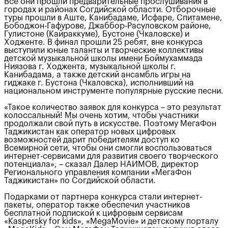
Все они прошли предварительные прослушивания в
городах и районах Согдийской области. Отборочные
туры прошли в Аште, Канибадаме, Исфаре, Спитамене,
Бободжон-Гафурове, Джаббор-Расуловском районе,
Гулистоне (Кайраккуме), Бустоне (Чкаловске) и
Ходженте. В финал прошли 25 ребят, вне конкурса
выступили юные таланты и творческие коллективы
детской музыкальной школы имени Боймухаммада
Ниязова г. Ходжента, музыкальной школы г.
Канибадама, а также детский ансамбль игры на
гиджаке г. Бустона (Чкаловска), исполнивший на
национальном инструменте популярные русские песни.
«Такое количество заявок для конкурса – это результат
колоссальный! Мы очень хотим, чтобы участники
продолжали свой путь в искусстве. Поэтому МегаФон
Таджикистан как оператор новых цифровых
возможностей дарит победителям доступ ко
Всемирной сети, чтобы они смогли воспользоваться
интернет-сервисами для развития своего творческого
потенциала», – сказал Далер НАИМОВ, директор
Регионального управления компании «МегаФон
Таджикистан» по Согдийской области.
Подарками от партнера конкурса стали интернет-
пакеты, оператор также обеспечил участников
бесплатной подпиской к цифровым сервисам
«Kaspersky for kids», «MegaMovie» и детскому порталу