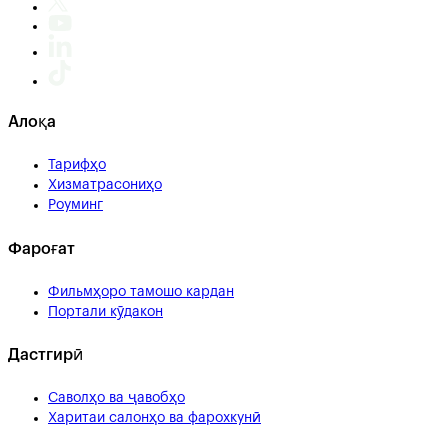
Алоқа
Тарифҳо
Хизматрасониҳо
Роуминг
Фароғат
Фильмҳоро тамошо кардан
Портали кӯдакон
Дастгирӣ
Саволҳо ва ҷавобҳо
Харитаи салонҳо ва фарохкунӣ