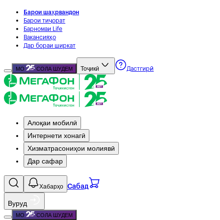
Барои шаҳрвандон
Барои тиҷорат
Барномаи Life
Вакансияҳо
Дар бораи ширкат
Тоҷикӣ
МО
СОЛА ШУДЕМ
Дастгирӣ
Алоқаи мобилӣ
Интернети хонагӣ
Хизматрасониҳои молиявӣ
Дар сафар
Хабарҳо
Сабад
Вуруд
МО
СОЛА ШУДЕМ