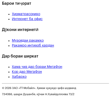
Барои тиҷорат
Хизматрасониҳо
Интернет ба офис
Дӯкони интернетӣ
Музоядаи рақамҳо
Рақамро интихоб кардан
Дар бораи ширкат
Ҳама чиз дар бораи МегаФон
Кор дар МегаФон
Хабарҳо
© 2026 ЗАО «ТТ-Мобайл». Ҳамаи ҳуқуқҳо ҳифз шудаанд
734066, шаҳри Душанбе, кӯчаи Н.Хувайдуллоева 73/2