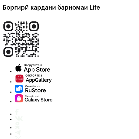
Боргирӣ кардани барномаи Life