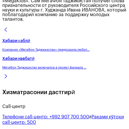
«MegaKids». Сам МегаФон Таджикистан получил слова
признательности от руководителя Российского центра
науки и культуры г. Худжанда Ивана ИВАНОВА, который
поблагодарил компанию за поддержку молодых
талантов.
Хабари қаблӣ
Компания «МегаФон Таджикистан» предложила любит...
Хабари навбатӣ
МегаФон Таджикистан включился в проект филиала ...
Хизматрасонии дастгирӣ
Call-центр
Телефони call-центр:
+992 907 700 500
Рақами кӯтоҳи
ё
call-центр:
500