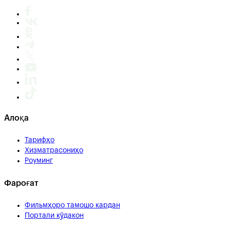
Алоқа
Тарифҳо
Хизматрасониҳо
Роуминг
Фароғат
Фильмҳоро тамошо кардан
Портали кӯдакон