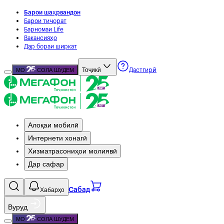
Барои шаҳрвандон
Барои тиҷорат
Барномаи Life
Вакансияҳо
Дар бораи ширкат
Тоҷикӣ
МО
СОЛА ШУДЕМ
Дастгирӣ
Алоқаи мобилӣ
Интернети хонагӣ
Хизматрасониҳои молиявӣ
Дар сафар
Хабарҳо
Сабад
Вуруд
МО
СОЛА ШУДЕМ