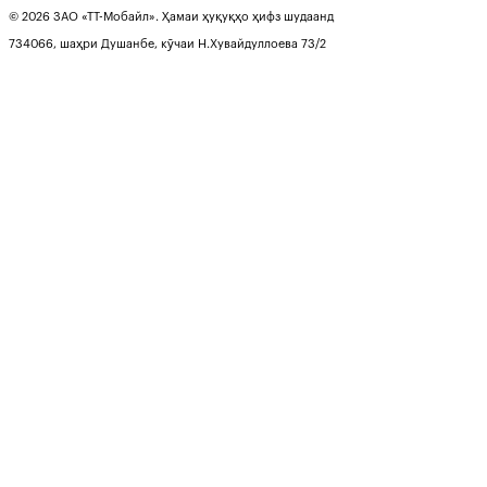
© 2026 ЗАО «ТТ-Мобайл». Ҳамаи ҳуқуқҳо ҳифз шудаанд
734066, шаҳри Душанбе, кӯчаи Н.Хувайдуллоева 73/2