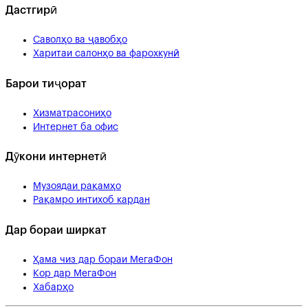
Дастгирӣ
Саволҳо ва ҷавобҳо
Харитаи салонҳо ва фарохкунӣ
Барои тиҷорат
Хизматрасониҳо
Интернет ба офис
Дӯкони интернетӣ
Музоядаи рақамҳо
Рақамро интихоб кардан
Дар бораи ширкат
Ҳама чиз дар бораи МегаФон
Кор дар МегаФон
Хабарҳо