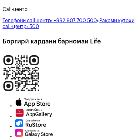
Call-центр
Телефони call-центр:
+992 907 700 500
Рақами кӯтоҳи
ё
call-центр:
500
Боргирӣ кардани барномаи Life