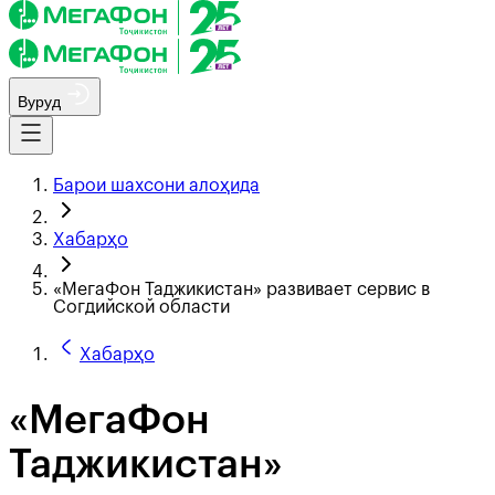
Вуруд
Барои шахсони алоҳида
Хабарҳо
«МегаФон Таджикистан» развивает сервис в
Согдийской области
Хабарҳо
«МегаФон
Таджикистан»