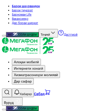
Барои шаҳрвандон
Барои тиҷорат
Барномаи Life
Вакансияҳо
Дар бораи ширкат
Тоҷикӣ
МО
СОЛА ШУДЕМ
Дастгирӣ
Алоқаи мобилӣ
Интернети хонагӣ
Хизматрасониҳои молиявӣ
Дар сафар
Хабарҳо
Сабад
Вуруд
МО
СОЛА ШУДЕМ