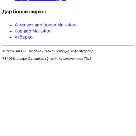
Дар бораи ширкат
Ҳама чиз дар бораи МегаФон
Кор дар МегаФон
Хабарҳо
© 2026 ЗАО «ТТ-Мобайл». Ҳамаи ҳуқуқҳо ҳифз шудаанд
734066, шаҳри Душанбе, кӯчаи Н.Хувайдуллоева 73/2