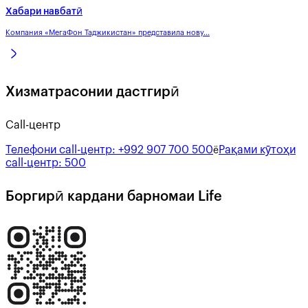
Хабари навбатӣ
Компания «МегаФон Таджикистан» представила нову...
Хизматрасонии дастгирӣ
Call-центр
Телефони call-центр:
+992 907 700 500
Рақами кӯтоҳи
ё
call-центр:
500
Боргирӣ кардани барномаи Life