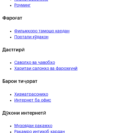
Роуминг
Фароғат
Фильмҳоро тамошо кардан
Портали кӯдакон
Дастгирӣ
Саволҳо ва ҷавобҳо
Харитаи салонҳо ва фарохкунӣ
Барои тиҷорат
Хизматрасониҳо
Интернет ба офис
Дӯкони интернетӣ
Музоядаи рақамҳо
Рақамро интихоб кардан