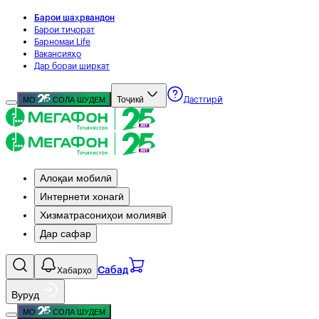
Барои шаҳрвандон
Барои тиҷорат
Барномаи Life
Вакансияҳо
Дар бораи ширкат
Тоҷикӣ
МО
СОЛА ШУДЕМ
Дастгирӣ
Алоқаи мобилӣ
Интернети хонагӣ
Хизматрасониҳои молиявӣ
Дар сафар
Хабарҳо
Сабад
Вуруд
МО
СОЛА ШУДЕМ