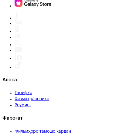
Алоқа
Тарифҳо
Хизматрасониҳо
Роуминг
Фароғат
Фильмҳоро тамошо кардан