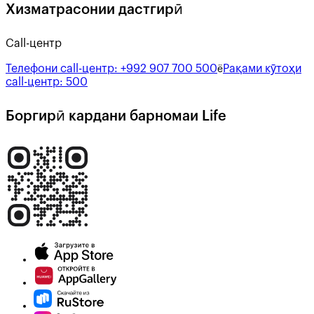
Хизматрасонии дастгирӣ
Call-центр
Телефони call-центр:
+992 907 700 500
Рақами кӯтоҳи
ё
call-центр:
500
Боргирӣ кардани барномаи Life