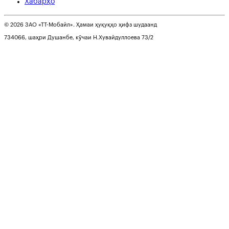
Хабарҳо
© 2026 ЗАО «ТТ-Мобайл». Ҳамаи ҳуқуқҳо ҳифз шудаанд
734066, шаҳри Душанбе, кӯчаи Н.Хувайдуллоева 73/2