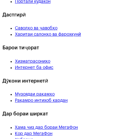
Портали кӯдакон
Дастгирӣ
Саволҳо ва ҷавобҳо
Харитаи салонҳо ва фарохкунӣ
Барои тиҷорат
Хизматрасониҳо
Интернет ба офис
Дӯкони интернетӣ
Музоядаи рақамҳо
Рақамро интихоб кардан
Дар бораи ширкат
Ҳама чиз дар бораи МегаФон
Кор дар МегаФон