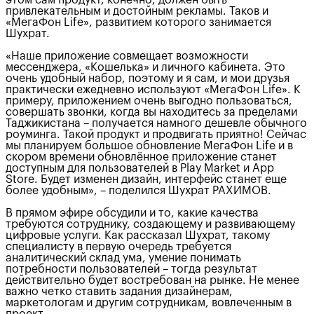
этом сам продукт, конечно, должен быть
привлекательным и достойным рекламы. Таков и
«МегаФон Life», развитием которого занимается
Шухрат.
«Наше приложение совмещает возможности
мессенджера, «Кошелька» и личного кабинета. Это
очень удобный набор, поэтому и я сам, и мои друзья
практически ежедневно используют «МегаФон Life». К
примеру, приложением очень выгодно пользоваться,
совершать звонки, когда вы находитесь за пределами
Таджикистана – получается намного дешевле обычного
роуминга. Такой продукт и продвигать приятно! Сейчас
мы планируем большое обновление МегаФон Life и в
скором времени обновлённое приложение станет
доступным для пользователей в Play Market и App
Store. Будет изменен дизайн, интерфейс станет еще
более удобным», – поделился Шухрат РАХИМОВ.
В прямом эфире обсудили и то, какие качества
требуются сотруднику, создающему и развивающему
цифровые услуги. Как рассказал Шухрат, такому
специалисту в первую очередь требуется
аналитический склад ума, умение понимать
потребности пользователей – тогда результат
действительно будет востребован на рынке. Не менее
важно четко ставить задания дизайнерам,
маркетологам и другим сотрудникам, вовлеченным в