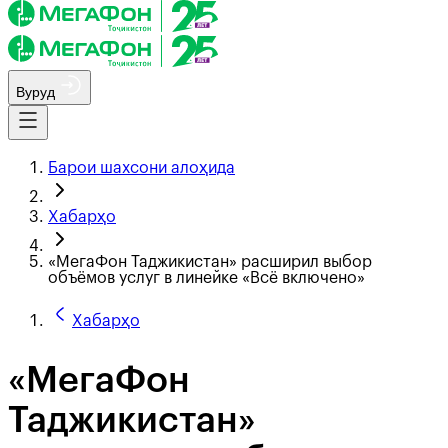
Вуруд
Барои шахсони алоҳида
Хабарҳо
«МегаФон Таджикистан» расширил выбор
объёмов услуг в линейке «Всё включено»
Хабарҳо
«МегаФон
Таджикистан»