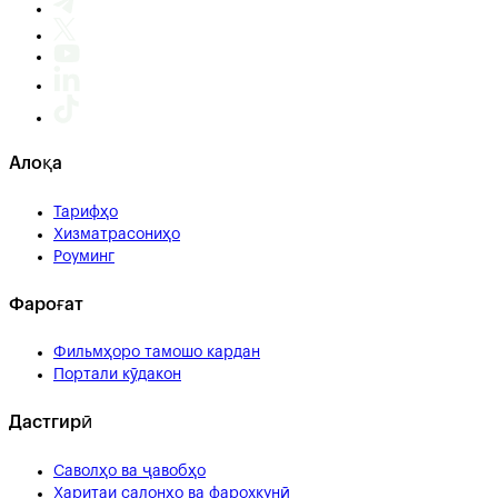
Алоқа
Тарифҳо
Хизматрасониҳо
Роуминг
Фароғат
Фильмҳоро тамошо кардан
Портали кӯдакон
Дастгирӣ
Саволҳо ва ҷавобҳо
Харитаи салонҳо ва фарохкунӣ