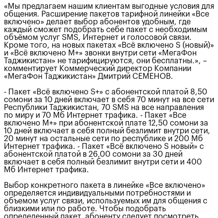
«Мы предлагаем нашим клиентам выгодные условия для
общения. Расширение пакетов тарифной линейки «Все
включено» делает выбор абонентов удобным, где
каждый сможет подобрать себе пакет с необходимым
объёмом услуг SMS, Интернет и голосовой связи.
Кроме того, на новых пакетах «Всё включено S (новый)»
и «Всё включено М+» звонки внутри сети «МегаФон
Таджикистан» не тарифицируются, они бесплатны.», –
комментирует Коммерческий директор Компании
«МегаФон Таджикистан» Дмитрий СЕМЕНОВ.
- Пакет «Всё включено S+» с абонентской платой 8,50
сомони за 10 дней включает в себя 70 минут на все сети
Республики Таджикистан, 70 SMS на все направления
по миру и 70 Мб Интернет трафика. - Пакет «Все
включено M+» при абонентской плате 12,50 сомони за
10 дней включает в себя полный безлимит внутри сети,
20 минут на остальные сети по республике и 200 Мб
Интернет трафика. - Пакет «Всё включено S новый» с
абонентской платой в 26,00 сомони за 30 дней
включает в себя полный безлимит внутри сети и 400
Мб Интернет трафика.
Выбор конкретного пакета в линейке «Все включено»
определяется индивидуальными потребностями и
объемом услуг связи, используемых им для общения с
близкими или по работе. Чтобы подобрать
определенный пакет, абоненту следует посмотреть,