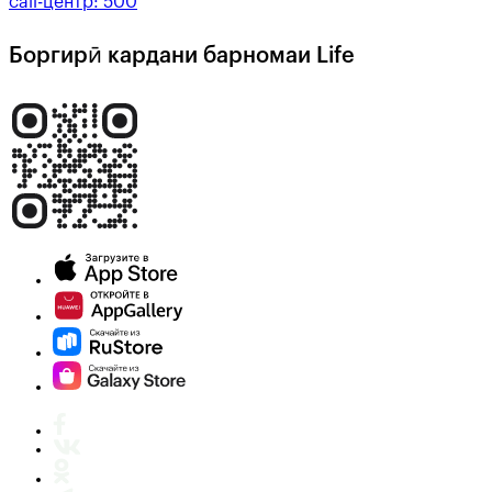
call-центр:
500
Боргирӣ кардани барномаи Life