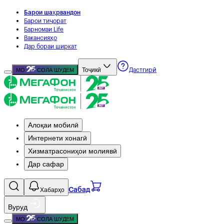
Барои шаҳрвандон
Барои тиҷорат
Барномаи Life
Вакансияҳо
Дар бораи ширкат
Тоҷикӣ
МО
СОЛА ШУДЕМ
Дастгирӣ
Алоқаи мобилӣ
Интернети хонагӣ
Хизматрасониҳои молиявӣ
Дар сафар
Хабарҳо
Сабад
Вуруд
МО
СОЛА ШУДЕМ