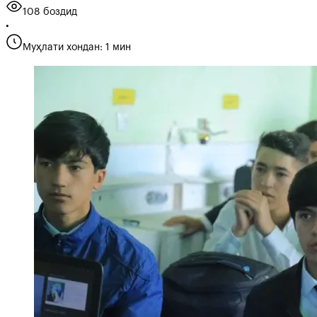
108 боздид
•
Муҳлати хондан: 1 мин