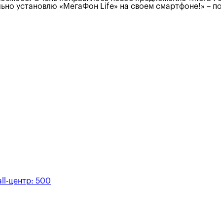
но установлю «МегаФон Life» на своем смартфоне!» – по
ll-центр:
500