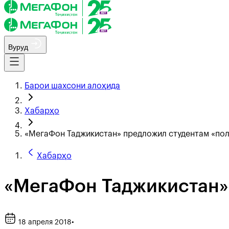
Вуруд
Барои шахсони алоҳида
Хабарҳо
«МегаФон Таджикистан» предложил студентам «пол
Хабарҳо
«МегаФон Таджикистан» 
18 апреля 2018
•