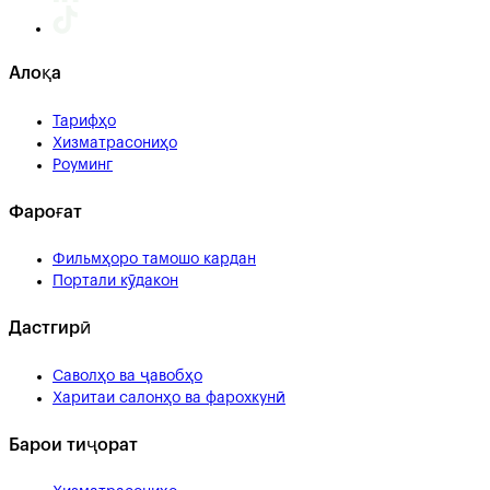
Алоқа
Тарифҳо
Хизматрасониҳо
Роуминг
Фароғат
Фильмҳоро тамошо кардан
Портали кӯдакон
Дастгирӣ
Саволҳо ва ҷавобҳо
Харитаи салонҳо ва фарохкунӣ
Барои тиҷорат