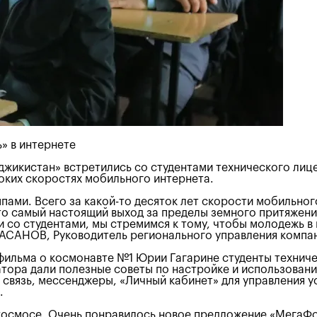
» в интернете
жикистан» встретились со студентами технического лице
оких скоростях мобильного интернета.
пами. Всего за какой-то десяток лет скорости мобильног
это самый настоящий выход за пределы земного притяжени
и со студентами, мы стремимся к тому, чтобы молодежь 
ТАСАНОВ, Руководитель регионального управления компа
фильма о космонавте №1 Юрии Гагарине студенты технич
тора дали полезные советы по настройке и использовани
связь, мессенджеры, «Личный кабинет» для управления ус
.
 космосе. Очень понравилось новое предложение «МегаФо