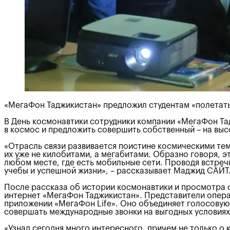
«МегаФон Таджикистан» предложил студентам «полетать
В День космонавтики сотрудники компании «МегаФон Тад
в космос и предложить совершить собственный – на выс
«Отрасль связи развивается поистине космическими тем
их уже не килобитами, а мегабитами. Образно говоря, 
любом месте, где есть мобильные сети. Проводя встреч
учебы и успешной жизни», – рассказывает Маджид САЙ
После рассказа об истории космонавтики и просмотра 
интернет «МегаФон Таджикистан». Представители опера
приложении «МегаФон Life». Оно объединяет голосовую 
совершать международные звонки на выгодных условиях
«Узнал сегодня много интересного, причем не только о