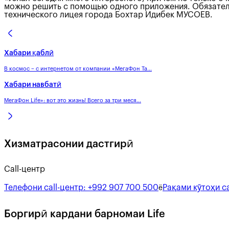
можно решить с помощью одного приложения. Обязатель
технического лицея города Бохтар Идибек МУСОЕВ.
Хабари қаблӣ
В космос – с интернетом от компании «МегаФон Та...
Хабари навбатӣ
МегаФон Life»: вот это жизнь! Всего за три меся...
Хизматрасонии дастгирӣ
Call-центр
Телефони call-центр:
+992 907 700 500
Рақами кӯтоҳи ca
ё
Боргирӣ кардани барномаи Life