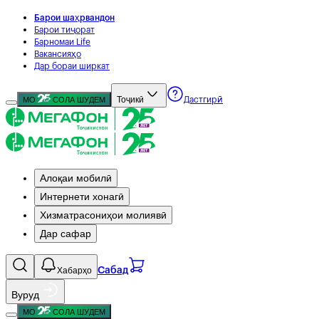
Барои шаҳрвандон
Барои тиҷорат
Барномаи Life
Вакансияҳо
Дар бораи ширкат
Тоҷикӣ
МО
СОЛА ШУДЕМ
Дастгирӣ
Алоқаи мобилӣ
Интернети хонагӣ
Хизматрасониҳои молиявӣ
Дар сафар
Хабарҳо
Сабад
Вуруд
МО
СОЛА ШУДЕМ