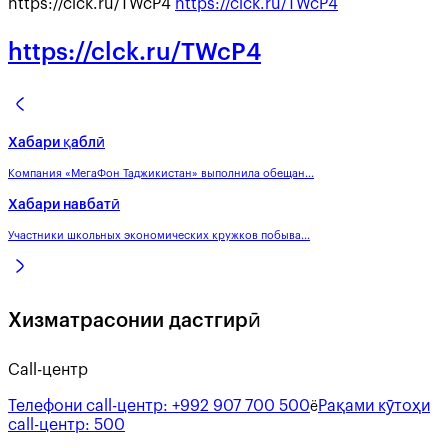
https://clck.ru/TWcP4
https://clck.ru/TWcP4
https://clck.ru/TWcP4
Хабари қаблӣ
Компания «МегаФон Таджикистан» выполнила обещан...
Хабари навбатӣ
Участники школьных экономических кружков побыва...
Хизматрасонии дастгирӣ
Call-центр
Телефони call-центр:
+992 907 700 500
Рақами кӯтоҳи
ё
call-центр:
500