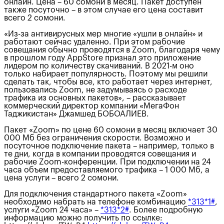
онлайн. Цена – 60 сомони в месяц. Пакет доступен
также посуточно – в этом случае его цена составит
всего 2 сомони.
«Из-за антивирусных мер многие «ушли в онлайн» и
работают сейчас удаленно. При этом рабочие
совещания обычно проводятся в Zoom, благодаря чему
в прошлом году AppStore признал это приложение
лидером по количеству скачиваний. В 2021-м оно
только набирает популярность. Поэтому мы решили
сделать так, чтобы все, кто работает через интернет,
пользовались Zoom, не задумываясь о расходе
трафика из основных пакетов», – рассказывает
коммерческий директор компании «МегаФон
Таджикистан» Джамшед БОБОАЛИЕВ.
Пакет «Zoom» по цене 60 сомони в месяц включает 30
000 Мб без ограничения скорости. Возможно и
посуточное подключение пакета – например, только в
те дни, когда в компании проводятся совещания и
рабочие Zoom-конференции. При подключении на 24
часа объем предоставляемого трафика – 1 000 Мб, а
цена услуги – всего 2 сомони.
Для подключения стандартного пакета «Zoom»
необходимо набрать на телефоне комбинацию
*313*1#
,
услуги «Zoom 24 часа» –
*313*2#
. Более подробную
информацию можно получить по ссылке: