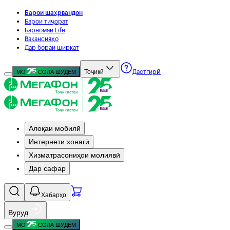
Барои шаҳрвандон
Барои тиҷорат
Барномаи Life
Вакансияҳо
Дар бораи ширкат
Тоҷикӣ
МО
СОЛА ШУДЕМ
Дастгирӣ
Алоқаи мобилӣ
Интернети хонагӣ
Хизматрасониҳои молиявӣ
Дар сафар
Хабарҳо
Вуруд
МО
СОЛА ШУДЕМ