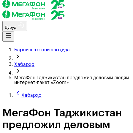
Вуруд
Барои шахсони алоҳида
Хабарҳо
МегаФон Таджикистан предложил деловым людям
интернет-пакет «Zoom»
Хабарҳо
МегаФон Таджикистан
предложил деловым