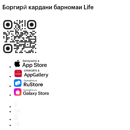
Боргирӣ кардани барномаи Life