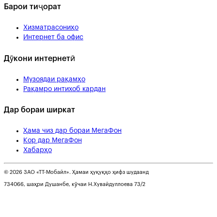
Барои тиҷорат
Хизматрасониҳо
Интернет ба офис
Дӯкони интернетӣ
Музоядаи рақамҳо
Рақамро интихоб кардан
Дар бораи ширкат
Ҳама чиз дар бораи МегаФон
Кор дар МегаФон
Хабарҳо
© 2026 ЗАО «ТТ-Мобайл». Ҳамаи ҳуқуқҳо ҳифз шудаанд
734066, шаҳри Душанбе, кӯчаи Н.Хувайдуллоева 73/2