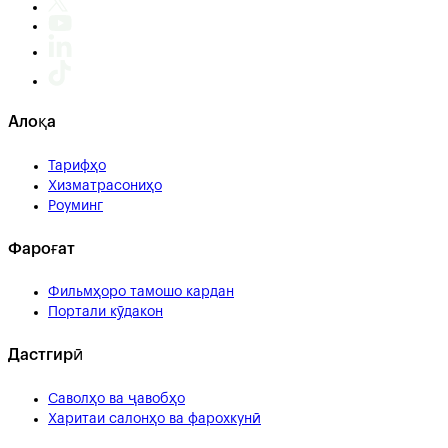
Алоқа
Тарифҳо
Хизматрасониҳо
Роуминг
Фароғат
Фильмҳоро тамошо кардан
Портали кӯдакон
Дастгирӣ
Саволҳо ва ҷавобҳо
Харитаи салонҳо ва фарохкунӣ