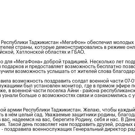
ии Республики Таджикистан «МегаФон» обеспечил молоды
телей страны, которые демонстрировались в режиме онла
йской, Хатлонской областях и ГБАО.
о для «МегаФона» доброй традицией. Несколько лет подр
 подарков и предоставляет возможность бесплатно позв
учили возможность услышать от жителей слова благодар
вила возможность поздравить солдат военной части 07-
лужащими был установлен монитор, где в прямом эфире п
же, в военной части поселка Айни - района республиканс
 узнали больше о возможностях связи и ознакомились с 
ой армии Республики Таджикистан. Желаю, чтобы каждый 
ь в нём целый сад. Уважаемые защитники родины, благода
в вас, надеемся на вас, берегите Родину, себя и нас. В Д
. Такой день позволяет нам поздравить друзей, родных и 
», - поздравила военнослужащих Генеральный директор р