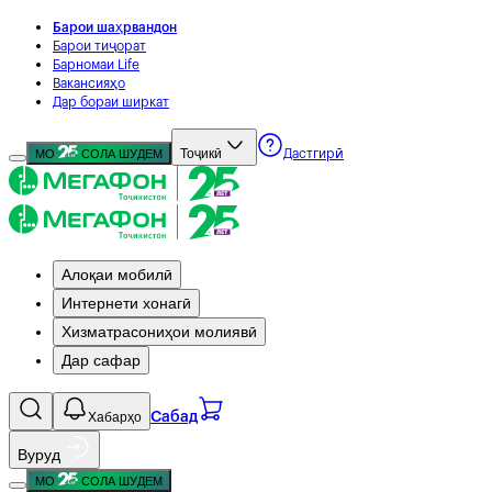
Барои шаҳрвандон
Барои тиҷорат
Барномаи Life
Вакансияҳо
Дар бораи ширкат
Тоҷикӣ
МО
СОЛА ШУДЕМ
Дастгирӣ
Алоқаи мобилӣ
Интернети хонагӣ
Хизматрасониҳои молиявӣ
Дар сафар
Хабарҳо
Сабад
Вуруд
МО
СОЛА ШУДЕМ