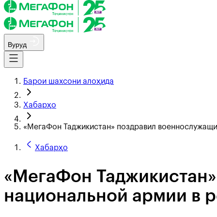
Вуруд
Барои шахсони алоҳида
Хабарҳо
«МегаФон Таджикистан» поздравил военнослужащи
Хабарҳо
«МегаФон Таджикистан»
национальной армии в 