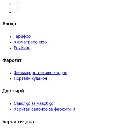
Алоқа
Тарифҳо
Хизматрасониҳо
Роуминг
Фароғат
Фильмҳоро тамошо кардан
Портали кӯдакон
Дастгирӣ
Саволҳо ва ҷавобҳо
Харитаи салонҳо ва фарохкунӣ
Барои тиҷорат