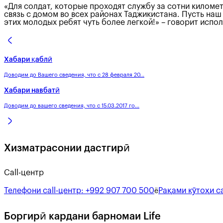
«Для солдат, которые проходят службу за сотни киломе
связь с домом во всех районах Таджикистана. Пусть на
этих молодых ребят чуть более легкой!» – говорит ис
Хабари қаблӣ
Доводим до Вашего сведения, что с 28 февраля 20...
Хабари навбатӣ
Доводим до вашего сведения, что с 15.03.2017 го...
Хизматрасонии дастгирӣ
Call-центр
Телефони call-центр:
+992 907 700 500
Рақами кӯтоҳи ca
ё
Боргирӣ кардани барномаи Life