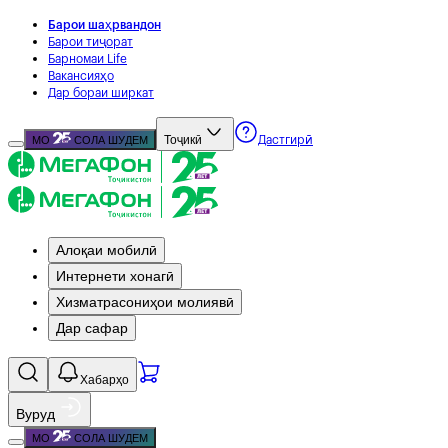
Барои шаҳрвандон
Барои тиҷорат
Барномаи Life
Вакансияҳо
Дар бораи ширкат
Тоҷикӣ
МО
СОЛА ШУДЕМ
Дастгирӣ
Алоқаи мобилӣ
Интернети хонагӣ
Хизматрасониҳои молиявӣ
Дар сафар
Хабарҳо
Вуруд
МО
СОЛА ШУДЕМ