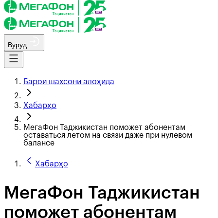
Вуруд
Барои шахсони алоҳида
Хабарҳо
МегаФон Таджикистан поможет абонентам
оставаться летом на связи даже при нулевом
балансе
Хабарҳо
МегаФон Таджикистан
поможет абонентам