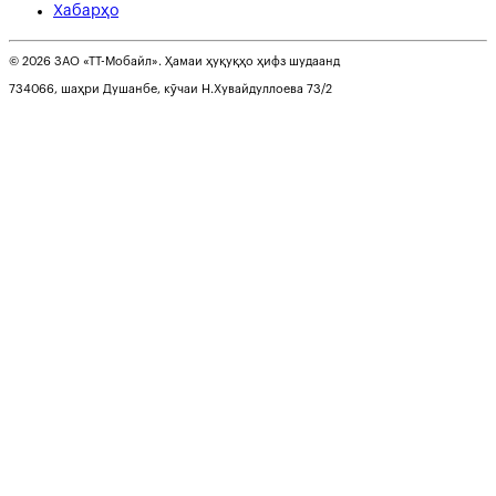
Хабарҳо
© 2026 ЗАО «ТТ-Мобайл». Ҳамаи ҳуқуқҳо ҳифз шудаанд
734066, шаҳри Душанбе, кӯчаи Н.Хувайдуллоева 73/2