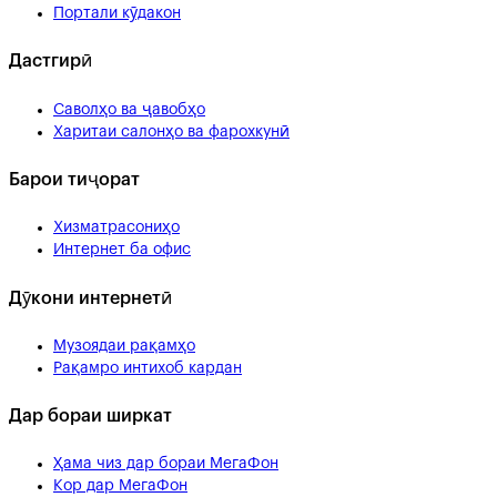
Портали кӯдакон
Дастгирӣ
Саволҳо ва ҷавобҳо
Харитаи салонҳо ва фарохкунӣ
Барои тиҷорат
Хизматрасониҳо
Интернет ба офис
Дӯкони интернетӣ
Музоядаи рақамҳо
Рақамро интихоб кардан
Дар бораи ширкат
Ҳама чиз дар бораи МегаФон
Кор дар МегаФон