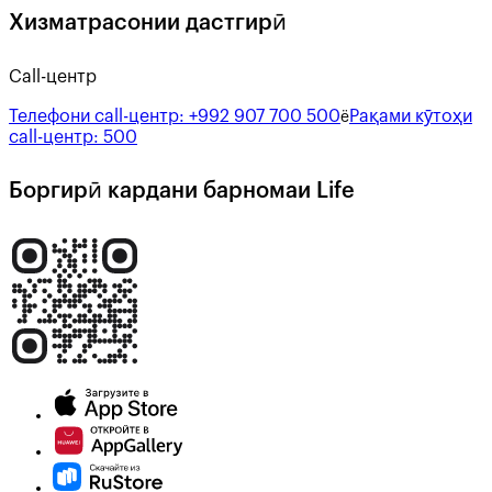
Хизматрасонии дастгирӣ
Call-центр
Телефони call-центр:
+992 907 700 500
Рақами кӯтоҳи
ё
call-центр:
500
Боргирӣ кардани барномаи Life