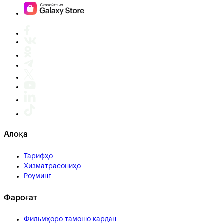
Алоқа
Тарифҳо
Хизматрасониҳо
Роуминг
Фароғат
Фильмҳоро тамошо кардан