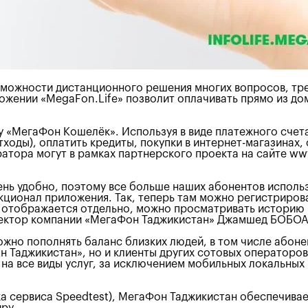
можности дистанционного решения многих вопросов, треб
ожении «MegaFon.Life» позволит оплачивать прямо из дом
 «МегаФон Кошелёк». Используя в виде платежного счета
ходы), оплатить кредиты, покупки в интернет-магазинах, 
ратора могут в рамках партнерского проекта на сайте ww
ень удобно, поэтому все больше наших абонентов исполь
кционал приложения. Так, теперь там можно регистриров
й отображается отдельно, можно просматривать историю 
иректор компании «МегаФон Таджикистан» Джамшед БОБО
жно пополнять баланс близких людей, в том числе абоне
 Таджикистан», но и клиенты других сотовых операторов 
на все виды услуг, за исключением мобильных локальных
ика сервиса Speedtest), МегаФон Таджикистан обеспечив
ру.