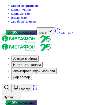
Барои шаҳрвандон
Барои тиҷорат
Барномаи Life
Вакансияҳо
Дар бораи ширкат
Тоҷикӣ
МО
СОЛА ШУДЕМ
Дастгирӣ
Алоқаи мобилӣ
Интернети хонагӣ
Хизматрасониҳои молиявӣ
Дар сафар
Хабарҳо
Вуруд
МО
СОЛА ШУДЕМ