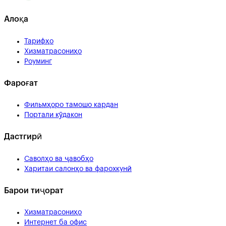
Алоқа
Тарифҳо
Хизматрасониҳо
Роуминг
Фароғат
Фильмҳоро тамошо кардан
Портали кӯдакон
Дастгирӣ
Саволҳо ва ҷавобҳо
Харитаи салонҳо ва фарохкунӣ
Барои тиҷорат
Хизматрасониҳо
Интернет ба офис