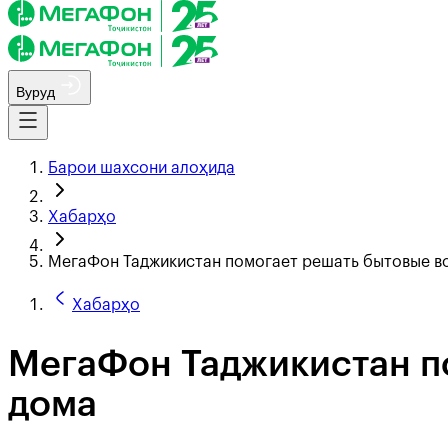
Вуруд
Барои шахсони алоҳида
Хабарҳо
МегаФон Таджикистан помогает решать бытовые во
Хабарҳо
МегаФон Таджикистан по
дома