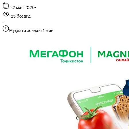
22 мая 2020
•
125 боздид
•
Муҳлати хондан: 1 мин