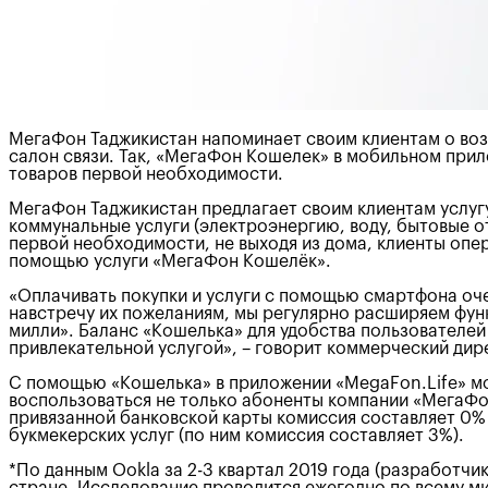
МегаФон Таджикистан напоминает своим клиентам о воз
салон связи. Так, «МегаФон Кошелек» в мобильном прил
товаров первой необходимости.
МегаФон Таджикистан предлагает своим клиентам услугу
коммунальные услуги (электроэнергию, воду, бытовые от
первой необходимости, не выходя из дома, клиенты опе
помощью услуги «МегаФон Кошелёк».
«Оплачивать покупки и услуги с помощью смартфона оч
навстречу их пожеланиям, мы регулярно расширяем фун
милли». Баланс «Кошелька» для удобства пользователе
привлекательной услугой», – говорит коммерческий д
С помощью «Кошелька» в приложении «MegaFon.Life» мо
воспользоваться не только абоненты компании «МегаФон
привязанной банковской карты комиссия составляет 0% 
букмекерских услуг (по ним комиссия составляет 3%).
*По данным Ookla за 2-3 квартал 2019 года (разработч
стране. Исследование проводится ежегодно по всему ми