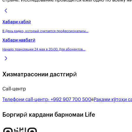
Хабари қаблӣ
В День радио, который считается профессиональны...
Хабари навбатӣ
Начало трансляции 24 мая в 20:00. Для абонентов...
Хизматрасонии дастгирӣ
Call-центр
Телефони call-центр:
+992 907 700 500
Рақами кӯтоҳи ca
ё
Боргирӣ кардани барномаи Life