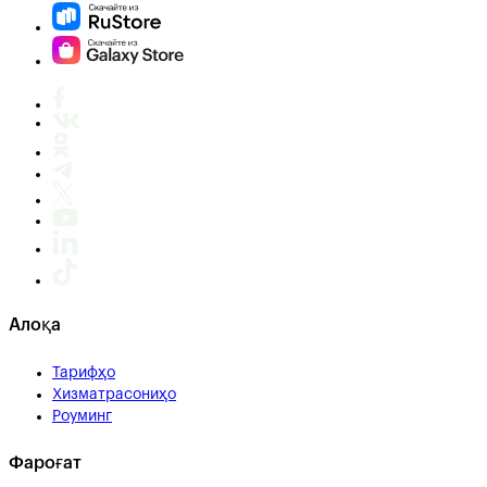
Алоқа
Тарифҳо
Хизматрасониҳо
Роуминг
Фароғат