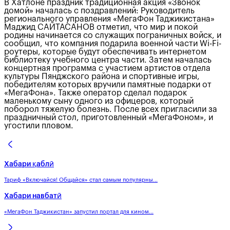
В Хатлоне праздник традиционная акция «Звонок
домой» началась с поздравлений: Руководитель
регионального управления «МегаФон Таджикистана»
Маджид САЙТАСАНОВ отметил, что мир и покой
родины начинается со служащих пограничных войск, и
сообщил, что компания подарила военной части Wi-Fi-
роутеры, которые будут обеспечивать интернетом
библиотеку учебного центра части. Затем началась
концертная программа с участием артистов отдела
культуры Пянджского района и спортивные игры,
победителям которых вручили памятные подарки от
«МегаФона». Также оператор сделал подарок
маленькому сыну одного из офицеров, который
поборол тяжелую болезнь. После всех пригласили за
праздничный стол, приготовленный «МегаФоном», и
угостили пловом.
Хабари қаблӣ
Тариф «Включайся! Общайся» стал самым популярны...
Хабари навбатӣ
«МегаФон Таджикистан» запустил портал для кином...