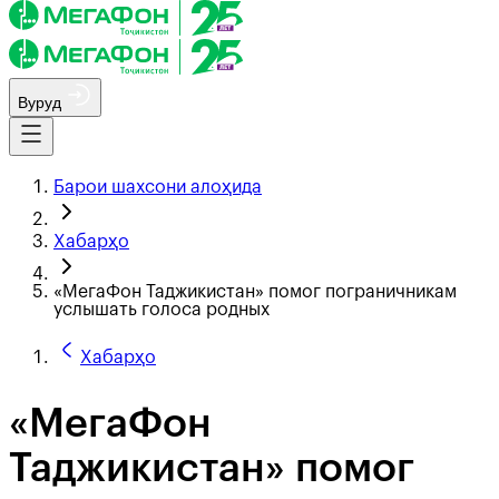
Вуруд
Барои шахсони алоҳида
Хабарҳо
«МегаФон Таджикистан» помог пограничникам
услышать голоса родных
Хабарҳо
«МегаФон
Таджикистан» помог