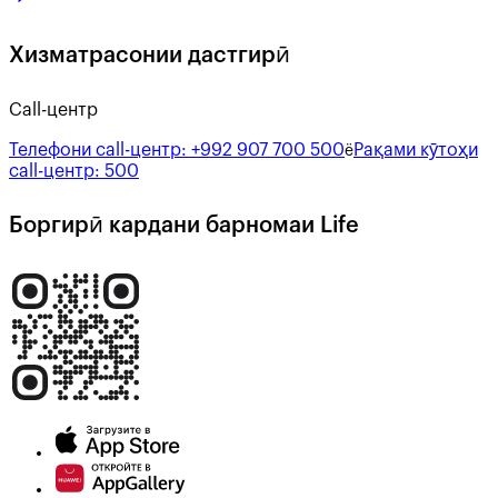
Хизматрасонии дастгирӣ
Call-центр
Телефони call-центр:
+992 907 700 500
Рақами кӯтоҳи
ё
call-центр:
500
Боргирӣ кардани барномаи Life