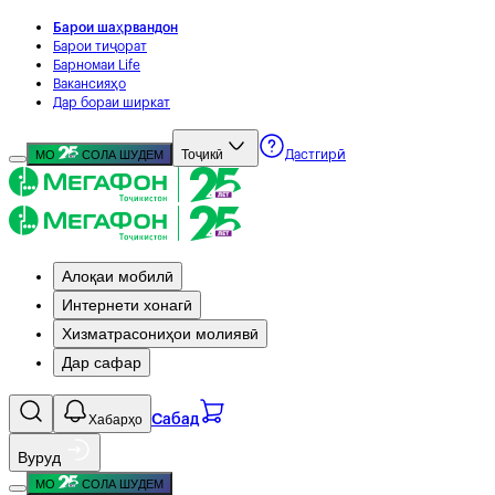
Барои шаҳрвандон
Барои тиҷорат
Барномаи Life
Вакансияҳо
Дар бораи ширкат
Тоҷикӣ
МО
СОЛА ШУДЕМ
Дастгирӣ
Алоқаи мобилӣ
Интернети хонагӣ
Хизматрасониҳои молиявӣ
Дар сафар
Хабарҳо
Сабад
Вуруд
МО
СОЛА ШУДЕМ