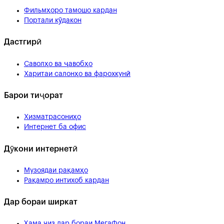
Фильмҳоро тамошо кардан
Портали кӯдакон
Дастгирӣ
Саволҳо ва ҷавобҳо
Харитаи салонҳо ва фарохкунӣ
Барои тиҷорат
Хизматрасониҳо
Интернет ба офис
Дӯкони интернетӣ
Музоядаи рақамҳо
Рақамро интихоб кардан
Дар бораи ширкат
Ҳама чиз дар бораи МегаФон