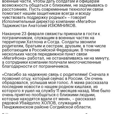
военные части, чтобы дать солдатам и офицерам
возможность общаться с близкими, не задумываясь о
расстояниях. Пусть современные технологии связи
помогают нашим защитникам всегда и всюду
чувствовать поддержку родных!» – говорит
Исполнительный директор компании «МегаФон
Таджикистан Анатолий ИЗЮМНИКОВ.
Накануне 23 февраля связисты приехали в гости к
пограничникам, служащим в военных частях на
территории Хатлона и Согда. Солдаты звонили
родителям, братьям и сестрам, друзьям, в том числе
работающим в Российской Федерации. В течение
нескольких часов передвижной пункт связи
«МегаФона» работал, не останавливаясь ни на минуту,
а сотрудники компании получали многочисленные
благодарности от пограничников.
«Спасибо за надежную связь с родителями! Сначала я
позвонил отцу, который сейчас в России. Он очень
обрадовался, услышав мой голос. А мама рассказала
последние новости о нашем родном кишлаке, из
которого я ушел на службу 11 месяцев назад. Мне было
очень приятно пообщаться с близкими людьми,
которые находятся вдали от меня», – рассказал
рядовой Убайдулло ХОЛОВ, служащий в
Пенджикенском районе Согдийской области.