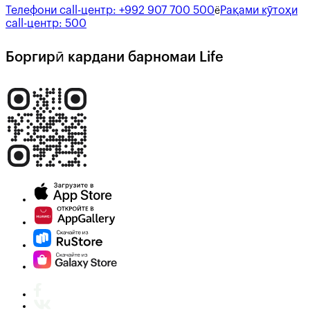
Телефони call-центр:
+992 907 700 500
Рақами кӯтоҳи
ё
call-центр:
500
Боргирӣ кардани барномаи Life