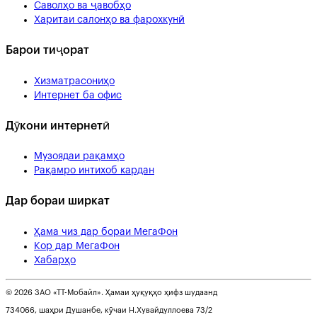
Саволҳо ва ҷавобҳо
Харитаи салонҳо ва фарохкунӣ
Барои тиҷорат
Хизматрасониҳо
Интернет ба офис
Дӯкони интернетӣ
Музоядаи рақамҳо
Рақамро интихоб кардан
Дар бораи ширкат
Ҳама чиз дар бораи МегаФон
Кор дар МегаФон
Хабарҳо
© 2026 ЗАО «ТТ-Мобайл». Ҳамаи ҳуқуқҳо ҳифз шудаанд
734066, шаҳри Душанбе, кӯчаи Н.Хувайдуллоева 73/2