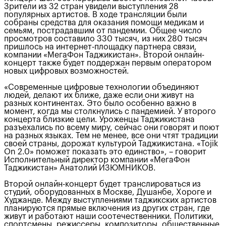
Зрители из 32 стран увидели выступления 28
популярных артистов. В ходе трансляции были
собраны средства для оказания помощи медикам и
семьям, пострадавшим от пандемии. Общее число
просмотров составило 330 тысяч, из них 280 тысяч
пришлось на интернет-площадку партнера связи,
компании «МегаФон Таджикистан». Второй онлайн-
концерт также будет поддержан первым оператором
новых цифровых возможностей.
«Современные цифровые технологии объединяют
людей, делают их ближе, даже если они живут на
разных континентах. Это было особенно важно в
момент, когда мы столкнулись с пандемией. У второго
концерта близкие цели. Уроженцы Таджикистана
разъехались по всему миру, сейчас они говорят и поют
на разных языках. Тем не менее, все они чтят традиции
своей страны, дорожат культурой Таджикистана. «Tojik
On 2.0» поможет показать это единство», – говорит
Исполнительный директор компании «МегаФон
Таджикистан» Анатолий ИЗЮМНИКОВ.
Второй онлайн-концерт будет транслироваться из
студий, оборудованных в Москве, Душанбе, Хороге и
Худжанде. Между выступлениями таджикских артистов
планируются прямые включения из других стран, где
живут и работают наши соотечественники. Политики,
спортсмены, режиссеры, композиторы, общественные