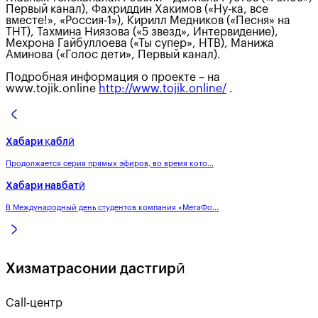
Первый канал), Фахриддин Хакимов («Ну-ка, все
вместе!», «Россия-1»), Кирилл Медников («Песня» на
ТНТ), Тахмина Ниязова («5 звезд», Интервидение),
Мехрона Гайбуллоева («Ты супер», НТВ), Манижа
Аминова («Голос дети», Первый канал).
Подробная информация о проекте – на
www.tojik.online
http://www.tojik.online/
.
Хабари қаблӣ
Продолжается серия прямых эфиров, во время кото...
Хабари навбатӣ
В Международный день студентов компания «МегаФо...
Хизматрасонии дастгирӣ
Call-центр