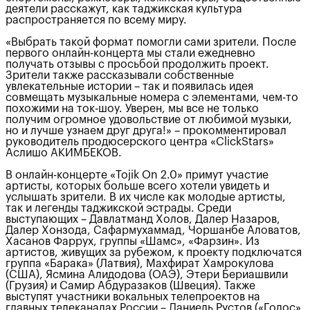
деятели расскажут, как таджикская культура
распространяется по всему миру.
«Выбрать такой формат помогли сами зрители. После
первого онлайн-концерта мы стали ежедневно
получать отзывы с просьбой продолжить проект.
Зрители также рассказывали собственные
увлекательные истории – так и появилась идея
совмещать музыкальные номера с элементами, чем-то
похожими на ток-шоу. Уверен, мы все не только
получим огромное удовольствие от любимой музыки,
но и лучше узнаем друг друга!» – прокомментировал
руководитель продюсерского центра «ClickStars»
Аслишо АКИМБЕКОВ.
В онлайн-концерте «Tojik On 2.0» примут участие
артисты, которых больше всего хотели увидеть и
услышать зрители. В их числе как молодые артисты,
так и легенды таджикской эстрады. Среди
выступающих – Давлатманд Холов, Далер Назаров,
Далер Хонзода, Сафармухаммад, Чоршанбе Аловатов,
Хасанов Фаррух, группы «Шамс», «Фарзин». Из
артистов, живущих за рубежом, к проекту подключатся
группа «Барака» (Латвия), Махфират Хамрокулова
(США), Ясмина Алидодова (ОАЭ), Этери Бериашвили
(Грузия) и Самир Абдуразаков (Швеция). Также
выступят участники вокальных телепроектов на
главных телеканалах России – Даниель Рустов («Голос»,