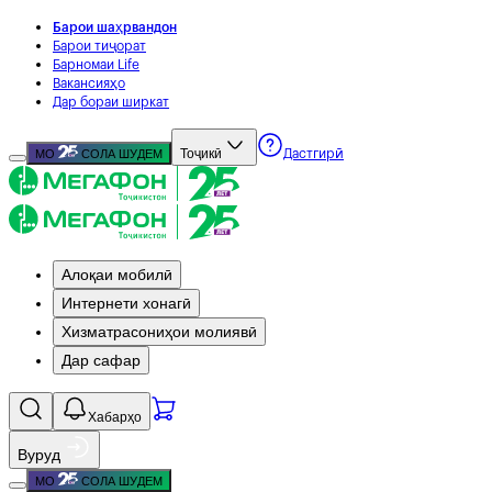
Барои шаҳрвандон
Барои тиҷорат
Барномаи Life
Вакансияҳо
Дар бораи ширкат
Тоҷикӣ
МО
СОЛА ШУДЕМ
Дастгирӣ
Алоқаи мобилӣ
Интернети хонагӣ
Хизматрасониҳои молиявӣ
Дар сафар
Хабарҳо
Вуруд
МО
СОЛА ШУДЕМ