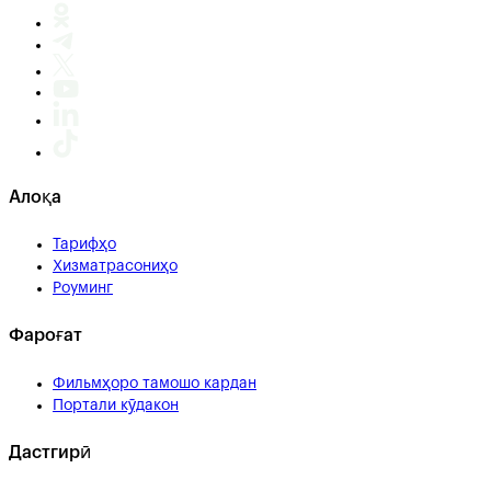
Алоқа
Тарифҳо
Хизматрасониҳо
Роуминг
Фароғат
Фильмҳоро тамошо кардан
Портали кӯдакон
Дастгирӣ