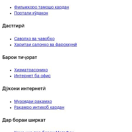
Фильмҳоро тамошо кардан
Портали кӯдакон
Дастгирӣ
Саволҳо ва ҷавобҳо
Харитаи салонҳо ва фарохкунӣ
Барои тиҷорат
Хизматрасониҳо
Интернет ба офис
Дӯкони интернетӣ
Музоядаи рақамҳо
Рақамро интихоб кардан
Дар бораи ширкат