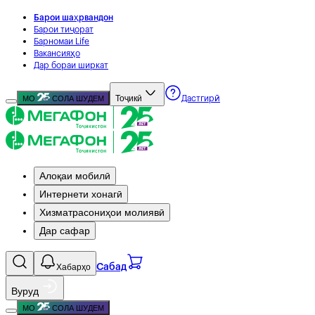
Барои шаҳрвандон
Барои тиҷорат
Барномаи Life
Вакансияҳо
Дар бораи ширкат
Тоҷикӣ
МО
СОЛА ШУДЕМ
Дастгирӣ
Алоқаи мобилӣ
Интернети хонагӣ
Хизматрасониҳои молиявӣ
Дар сафар
Хабарҳо
Сабад
Вуруд
МО
СОЛА ШУДЕМ