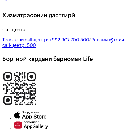
Хизматрасонии дастгирӣ
Call-центр
Телефони call-центр:
+992 907 700 500
Рақами кӯтоҳи
ё
call-центр:
500
Боргирӣ кардани барномаи Life