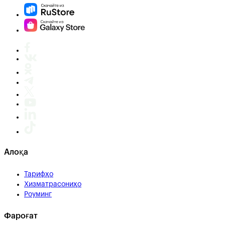
Алоқа
Тарифҳо
Хизматрасониҳо
Роуминг
Фароғат