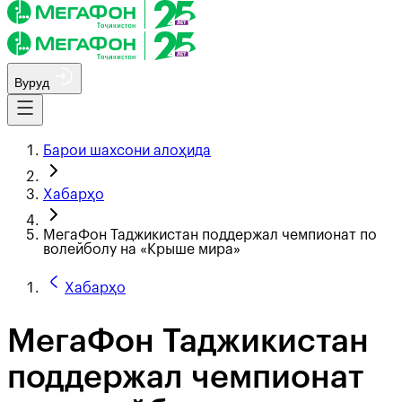
Вуруд
Барои шахсони алоҳида
Хабарҳо
МегаФон Таджикистан поддержал чемпионат по
волейболу на «Крыше мира»
Хабарҳо
МегаФон Таджикистан
поддержал чемпионат