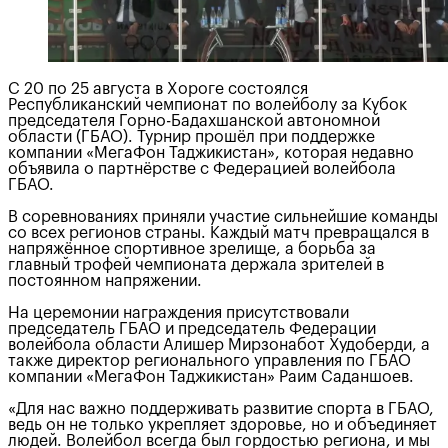
С 20 по 25 августа в Хороге состоялся
Республиканский чемпионат по волейболу за Кубок
председателя Горно-Бадахшанской автономной
области (ГБАО). Турнир прошёл при поддержке
компании «МегаФон Таджикистан», которая недавно
объявила о партнёрстве с Федерацией волейбола
ГБАО.
В соревнованиях приняли участие сильнейшие команды
со всех регионов страны. Каждый матч превращался в
напряжённое спортивное зрелище, а борьба за
главный трофей чемпионата держала зрителей в
постоянном напряжении.
На церемонии награждения присутствовали
председатель ГБАО и председатель Федерации
волейбола области Алишер Мирзонабот Худоберди, а
также директор регионального управления по ГБАО
компании «МегаФон Таджикистан» Раим Саданшоев.
«Для нас важно поддерживать развитие спорта в ГБАО,
ведь он не только укрепляет здоровье, но и объединяет
людей. Волейбол всегда был гордостью региона, и мы