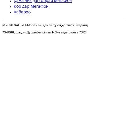
Ҳама чиз дар бораи МегаФон
Кор дар МегаФон
Хабарҳо
© 2026 ЗАО «ТТ-Мобайл». Ҳамаи ҳуқуқҳо ҳифз шудаанд
734066, шаҳри Душанбе, кӯчаи Н.Хувайдуллоева 73/2