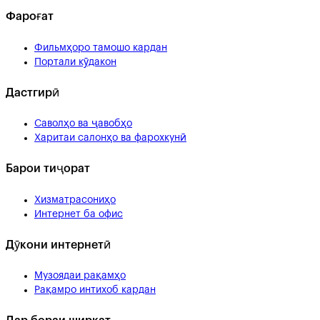
Фароғат
Фильмҳоро тамошо кардан
Портали кӯдакон
Дастгирӣ
Саволҳо ва ҷавобҳо
Харитаи салонҳо ва фарохкунӣ
Барои тиҷорат
Хизматрасониҳо
Интернет ба офис
Дӯкони интернетӣ
Музоядаи рақамҳо
Рақамро интихоб кардан