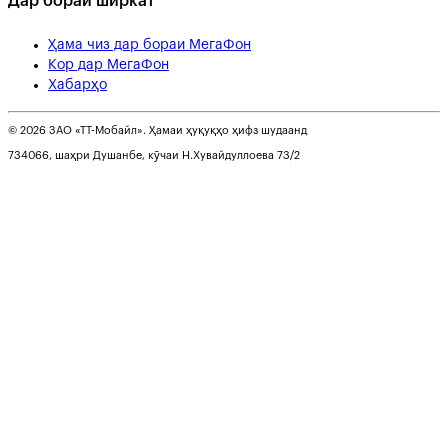
Дар бораи ширкат
Ҳама чиз дар бораи МегаФон
Кор дар МегаФон
Хабарҳо
© 2026 ЗАО «ТТ-Мобайл». Ҳамаи ҳуқуқҳо ҳифз шудаанд
734066, шаҳри Душанбе, кӯчаи Н.Хувайдуллоева 73/2