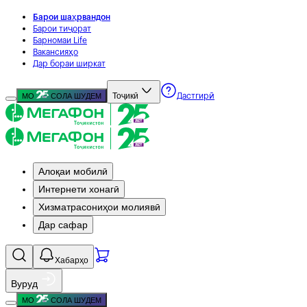
Барои шаҳрвандон
Барои тиҷорат
Барномаи Life
Вакансияҳо
Дар бораи ширкат
Тоҷикӣ
МО
СОЛА ШУДЕМ
Дастгирӣ
Алоқаи мобилӣ
Интернети хонагӣ
Хизматрасониҳои молиявӣ
Дар сафар
Хабарҳо
Вуруд
МО
СОЛА ШУДЕМ