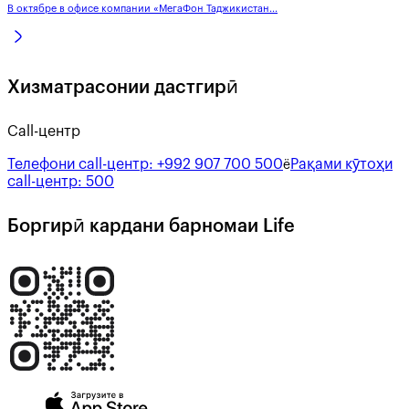
В октябре в офисе компании «МегаФон Таджикистан...
Хизматрасонии дастгирӣ
Call-центр
Телефони call-центр:
+992 907 700 500
Рақами кӯтоҳи
ё
call-центр:
500
Боргирӣ кардани барномаи Life