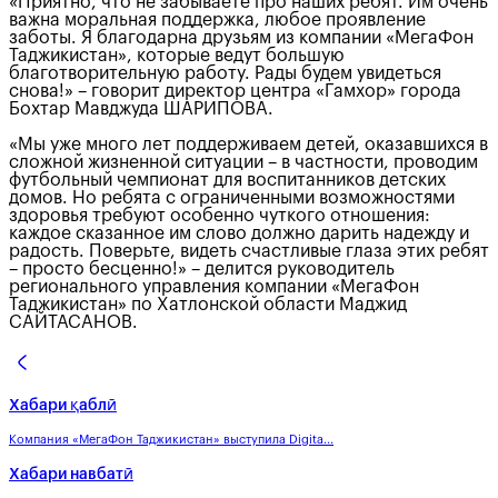
«Приятно, что не забываете про наших ребят. Им очень
важна моральная поддержка, любое проявление
заботы. Я благодарна друзьям из компании «МегаФон
Таджикистан», которые ведут большую
благотворительную работу. Рады будем увидеться
снова!» – говорит директор центра «Гамхор» города
Бохтар Мавджуда ШАРИПОВА.
«Мы уже много лет поддерживаем детей, оказавшихся в
сложной жизненной ситуации – в частности, проводим
футбольный чемпионат для воспитанников детских
домов. Но ребята с ограниченными возможностями
здоровья требуют особенно чуткого отношения:
каждое сказанное им слово должно дарить надежду и
радость. Поверьте, видеть счастливые глаза этих ребят
– просто бесценно!» – делится руководитель
регионального управления компании «МегаФон
Таджикистан» по Хатлонской области Маджид
САЙТАСАНОВ.
Хабари қаблӣ
Компания «МегаФон Таджикистан» выступила Digita...
Хабари навбатӣ