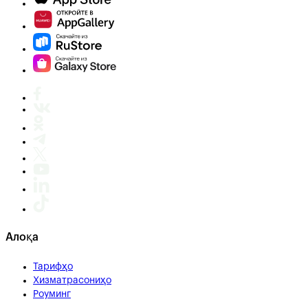
Алоқа
Тарифҳо
Хизматрасониҳо
Роуминг