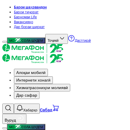
Барои шаҳрвандон
Барои тиҷорат
Барномаи Life
Вакансияҳо
Дар бораи ширкат
Тоҷикӣ
МО
СОЛА ШУДЕМ
Дастгирӣ
Алоқаи мобилӣ
Интернети хонагӣ
Хизматрасониҳои молиявӣ
Дар сафар
Хабарҳо
Сабад
Вуруд
МО
СОЛА ШУДЕМ