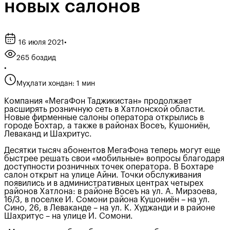
новых салонов
16 июля 2021
•
265 боздид
•
Муҳлати хондан: 1 мин
Компания «МегаФон Таджикистан» продолжает
расширять розничную сеть в Хатлонской области.
Новые фирменные салоны оператора открылись в
городе Бохтар, а также в районах Восеъ, Кушониён,
Леваканд и Шахритус.
Десятки тысяч абонентов МегаФона теперь могут еще
быстрее решать свои «мобильные» вопросы благодаря
доступности розничных точек оператора. В Бохтаре
салон открыт на улице Айни. Точки обслуживания
появились и в административных центрах четырех
районов Хатлона: в районе Восеъ на ул. А. Мирзоева,
16/3, в поселке И. Сомони района Кушониён – на ул.
Сино, 26, в Леваканде – на ул. К. Худжанди и в районе
Шахритус – на улице И. Сомони.