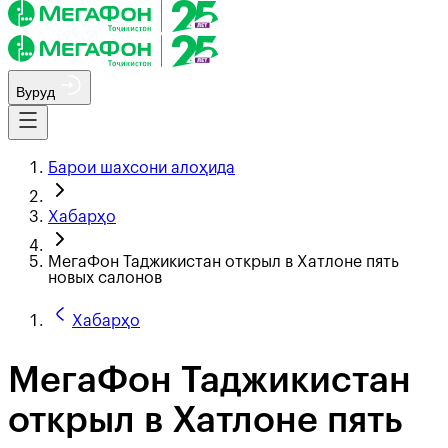
Вуруд
Барои шахсони алоҳида
Хабарҳо
МегаФон Таджикистан открыл в Хатлоне пять
новых салонов
Хабарҳо
МегаФон Таджикистан
открыл в Хатлоне пять