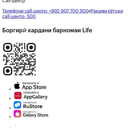
Call-центр
Телефони call-центр:
+992 907 700 500
Рақами кӯтоҳи
ё
call-центр:
500
Боргирӣ кардани барномаи Life