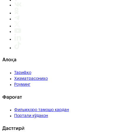
Алоқа
Тарифҳо
Хизматрасониҳо
Роуминг
Фароғат
Фильмҳоро тамошо кардан
Портали кӯдакон
Дастгирӣ