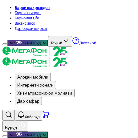
Барои шаҳрвандон
Барои тиҷорат
Барномаи Life
Вакансияҳо
Дар бораи ширкат
Тоҷикӣ
МО
СОЛА ШУДЕМ
Дастгирӣ
Алоқаи мобилӣ
Интернети хонагӣ
Хизматрасониҳои молиявӣ
Дар сафар
Хабарҳо
Вуруд
МО
СОЛА ШУДЕМ