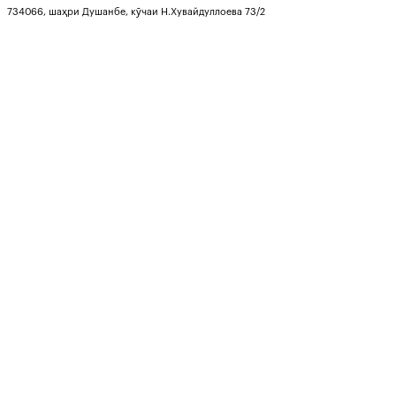
734066, шаҳри Душанбе, кӯчаи Н.Хувайдуллоева 73/2