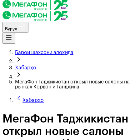
Вуруд
Барои шахсони алоҳида
Хабарҳо
МегаФон Таджикистан открыл новые салоны на
рынках Корвон и Ганджина
Хабарҳо
МегаФон Таджикистан
открыл новые салоны