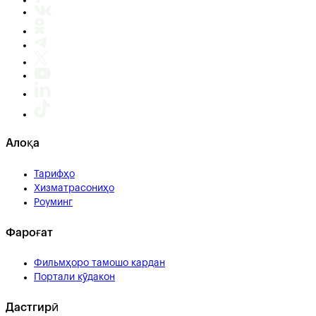
Алоқа
Тарифҳо
Хизматрасониҳо
Роуминг
Фароғат
Фильмҳоро тамошо кардан
Портали кӯдакон
Дастгирӣ