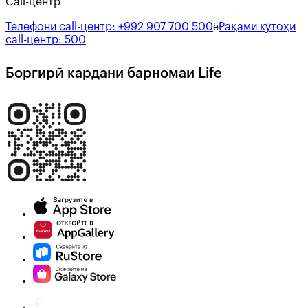
Call-центр
Телефони call-центр:
+992 907 700 500
Рақами кӯтоҳи
ё
call-центр:
500
Боргирӣ кардани барномаи Life