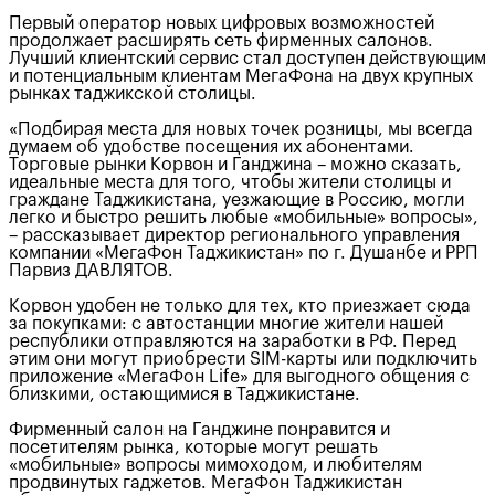
Первый оператор новых цифровых возможностей
продолжает расширять сеть фирменных салонов.
Лучший клиентский сервис стал доступен действующим
и потенциальным клиентам МегаФона на двух крупных
рынках таджикской столицы.
«Подбирая места для новых точек розницы, мы всегда
думаем об удобстве посещения их абонентами.
Торговые рынки Корвон и Ганджина – можно сказать,
идеальные места для того, чтобы жители столицы и
граждане Таджикистана, уезжающие в Россию, могли
легко и быстро решить любые «мобильные» вопросы»,
– рассказывает директор регионального управления
компании «МегаФон Таджикистан» по г. Душанбе и РРП
Парвиз ДАВЛЯТОВ.
Корвон удобен не только для тех, кто приезжает сюда
за покупками: с автостанции многие жители нашей
республики отправляются на заработки в РФ. Перед
этим они могут приобрести SIM-карты или подключить
приложение «МегаФон Life» для выгодного общения с
близкими, остающимися в Таджикистане.
Фирменный салон на Ганджине понравится и
посетителям рынка, которые могут решать
«мобильные» вопросы мимоходом, и любителям
продвинутых гаджетов. МегаФон Таджикистан