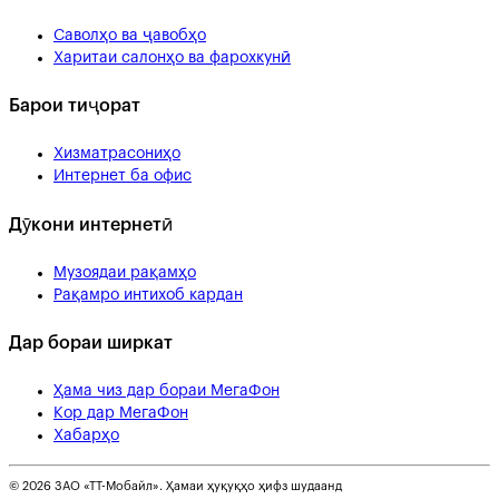
Саволҳо ва ҷавобҳо
Харитаи салонҳо ва фарохкунӣ
Барои тиҷорат
Хизматрасониҳо
Интернет ба офис
Дӯкони интернетӣ
Музоядаи рақамҳо
Рақамро интихоб кардан
Дар бораи ширкат
Ҳама чиз дар бораи МегаФон
Кор дар МегаФон
Хабарҳо
© 2026 ЗАО «ТТ-Мобайл». Ҳамаи ҳуқуқҳо ҳифз шудаанд