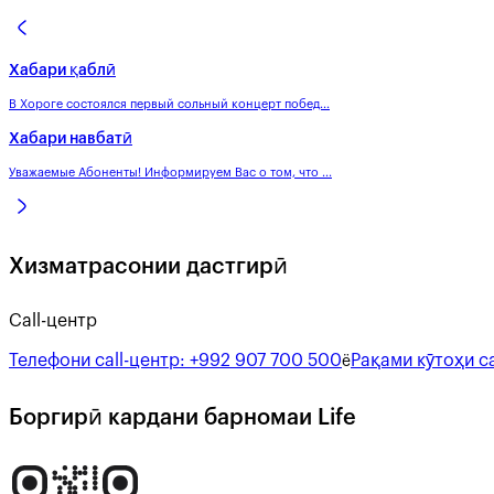
Хабари қаблӣ
В Хороге состоялся первый сольный концерт побед...
Хабари навбатӣ
Уважаемые Абоненты! Информируем Вас о том, что ...
Хизматрасонии дастгирӣ
Call-центр
Телефони call-центр:
+992 907 700 500
Рақами кӯтоҳи ca
ё
Боргирӣ кардани барномаи Life