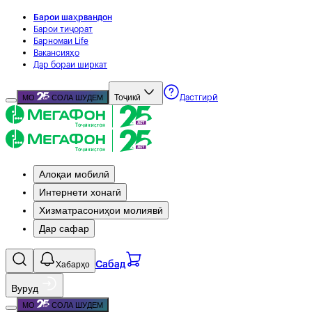
Барои шаҳрвандон
Барои тиҷорат
Барномаи Life
Вакансияҳо
Дар бораи ширкат
Тоҷикӣ
МО
СОЛА ШУДЕМ
Дастгирӣ
Алоқаи мобилӣ
Интернети хонагӣ
Хизматрасониҳои молиявӣ
Дар сафар
Хабарҳо
Сабад
Вуруд
МО
СОЛА ШУДЕМ