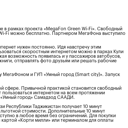
е в рамках проекта «MegaFon Green Wi-Fi». Свободный
 Wi-Fi можно бесплатно. Партнером МегаФона выступило
нтернет нужен постоянно. Идя навстречу этим
льзоваться скоростным интернетом можно в парках Кули
такая возможность появилась и у пассажиров автобусов,
 книги, отправлять фото друзьям или решать рабочие
МегаФоном и ГУП «Умный город (Smart city)». Запуск
ой сфере. Привычной практикой становится свободный
т пользоваться интернетом на всем протяжении
П «Умный город» Самадзод СААДИ.
зи Республики Таджикистан получает 10 минут
о льготной стоимости. Дополнительные 10 минут
оступно в любое время без ограничений. Для покупки
 картой «Корти милли» или терминалом для оплаты