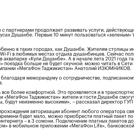
с партнерами продолжает развивать услуги, действующи
бусах Душанбе. Первые 10 минут пользоваться «зеленым»
бенно в таких городах, как Душанбе. Жителям столицы и
Wi-Fi в любимых местах отдыха душанбинцев. Сейчас по
 в аквапарке «Кули Душанбе». А в начале лета 2021 года 
» поездка больше не будет скучной: можно читать в Сети
компании «МегаФон Таджикистан» Анатолий ИЗЮМНИКОВ.
лагодаря меморандуму о сотрудничестве, подписанному 
в.
все более комфортной. Это проявляется и в транспортн
нии «МегаФон Таджикистан» жители и гости Душанбе смогу
ы, будут неизменно высокими», – рассказал директор ГУ
 прохождения авторизации абонент любого оператора свя
о времени будет мало, можно приобрести платный пакет п
с интернета – в 3 сомони. Подключение платных пакетов д
ом» в мобильном приложении «МегаФон Life», банковской