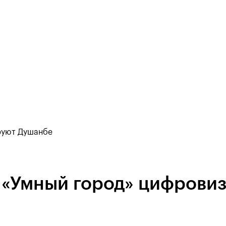
руют Душанбе
 «Умный город» цифрови