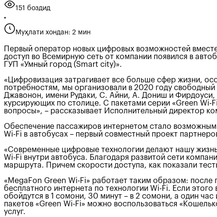
151 боздид
•
Муҳлати хондан: 2 мин
Первый оператор новых цифровых возможностей вместе 
доступ во Всемирную сеть от компании появился в авто
ГУП «Умный город (Smart city)».
«Цифровизация затрагивает все больше сфер жизни, осо
потребностям, мы организовали в 2020 году свободный 
Джавонон, имени Рудаки, С. Айни, А. Дониш и Фирдоуси,
курсирующих по столице. С пакетами серии «Green Wi-Fi
вопросы», – рассказывает Исполнительный директор 
Обеспечение пассажиров интернетом стало возможным б
Wi-Fi в автобусах – первый совместный проект партнеро
«Современные цифровые технологии делают нашу жизнь 
Wi-Fi внутри автобуса. Благодаря развитой сети компа
маршрута. Причем скорости доступа, как показали тест
«MegaFon Green Wi-Fi» работает таким образом: после
бесплатного интернета по технологии Wi-Fi. Если этог
обойдутся в 1 сомони, 30 минут – в 2 сомони, а один ча
пакетов «Green Wi-Fi» можно воспользоваться «Кошельк
услуг.