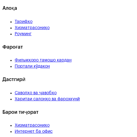
Алоқа
Тарифҳо
Хизматрасониҳо
Роуминг
Фароғат
Фильмҳоро тамошо кардан
Портали кӯдакон
Дастгирӣ
Саволҳо ва ҷавобҳо
Харитаи салонҳо ва фарохкунӣ
Барои тиҷорат
Хизматрасониҳо
Интернет ба офис