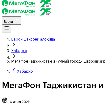
Вуруд
Барои шахсони алоҳида
Хабарҳо
МегаФон Таджикистан и «Умный город» цифровизи
Хабарҳо
МегаФон Таджикистан и
16 июля 2021
•