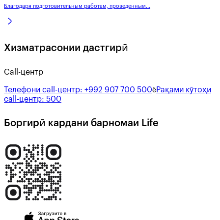
Благодаря подготовительным работам, проведенным...
Хизматрасонии дастгирӣ
Call-центр
Телефони call-центр:
+992 907 700 500
Рақами кӯтоҳи
ё
call-центр:
500
Боргирӣ кардани барномаи Life