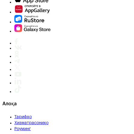
Алоқа
Тарифҳо
Хизматрасониҳо
Роуминг