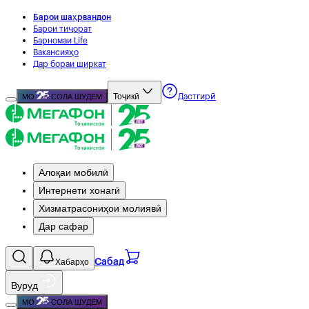
Барои шаҳрвандон
Барои тиҷорат
Барномаи Life
Вакансияҳо
Дар бораи ширкат
Тоҷикӣ
МО
СОЛА ШУДЕМ
Дастгирӣ
Алоқаи мобилӣ
Интернети хонагӣ
Хизматрасониҳои молиявӣ
Дар сафар
Хабарҳо
Сабад
Вуруд
МО
СОЛА ШУДЕМ