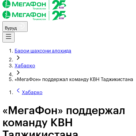
Вуруд
Барои шахсони алоҳида
Хабарҳо
«МегаФон» поддержал команду КВН Таджикистана
Хабарҳо
«МегаФон» поддержал
команду КВН
Таджикистана