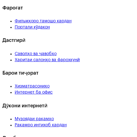
Фароғат
Фильмҳоро тамошо кардан
Портали кӯдакон
Дастгирӣ
Саволҳо ва ҷавобҳо
Харитаи салонҳо ва фарохкунӣ
Барои тиҷорат
Хизматрасониҳо
Интернет ба офис
Дӯкони интернетӣ
Музоядаи рақамҳо
Рақамро интихоб кардан