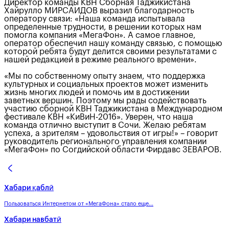
Директор команды КВН Сборная Таджикистана
Хайрулло МИРСАИДОВ выразил благодарность
оператору связи: «Наша команда испытывала
определенные трудности, в решении которых нам
помогла компания «МегаФон». А самое главное,
оператор обеспечил нашу команду связью, с помощью
которой ребята будут делится своими результатами с
нашей редакцией в режиме реального времени».
«Мы по собственному опыту знаем, что поддержка
культурных и социальных проектов может изменить
жизнь многих людей и помочь им в достижении
заветных вершин. Поэтому мы рады содействовать
участию сборной КВН Таджикистана в Международном
фестивале КВН «КиВиН-2016». Уверен, что наша
команда отлично выступит в Сочи. Желаю ребятам
успеха, а зрителям – удовольствия от игры!» – говорит
руководитель регионального управления компании
«МегаФон» по Согдийской области Фирдавс ЗЕВАРОВ.
Хабари қаблӣ
Пользоваться Интернетом от «МегаФона» стало еще...
Хабари навбатӣ