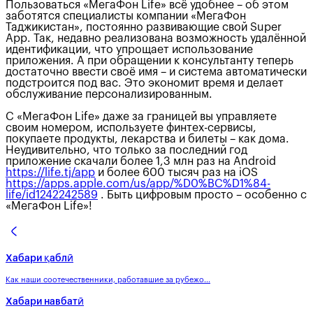
Пользоваться «МегаФон Life» всё удобнее – об этом
заботятся специалисты компании «МегаФон
Таджикистан», постоянно развивающие свой Super
App. Так, недавно реализована возможность удалённой
идентификации, что упрощает использование
приложения. А при обращении к консультанту теперь
достаточно ввести своё имя – и система автоматически
подстроится под вас. Это экономит время и делает
обслуживание персонализированным.
С «МегаФон Life» даже за границей вы управляете
своим номером, используете финтех-сервисы,
покупаете продукты, лекарства и билеты – как дома.
Неудивительно, что только за последний год
приложение скачали более 1,3 млн раз на Android
https://life.tj/app
и более 600 тысяч раз на iOS
https://apps.apple.com/us/app/%D0%BC%D1%84-
life/id1242242589
. Быть цифровым просто – особенно с
«МегаФон Life»!
Хабари қаблӣ
Как наши соотечественники, работавшие за рубежо...
Хабари навбатӣ