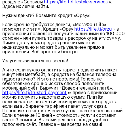
разделе «Сервисы
https://life.tj/lifestyle-services
».
Здесь их легче найти.
Нужны деньги? Возьмите кредит «Орзу»!
Если срочно требуются деньги, «МегаФон Life»
поможет и с этим. Кредит «Орзу
https://life.tj/orzu
» в
приложении позволяет получить наличными до 100 000
сомони – или купить товары в рассрочку на эту сумму.
Лимит доступных средств рассчитывается
индивидуально и может быть увеличен прямо в
приложении. Всё просто и быстро.
Услуги связи доступны всегда!
А что если нужно оплатить тариф, подключить пакет
минут или мегабайт, а средств на балансе телефона
недостаточно? И это не проблема! Теперь не
обязательно срочно искать способ пополнить
мобильный счёт. Выручит «Доверительный платёж
https://life.tj/trusted-payment
»: прямо в приложении
можно получить недостающую сумму. Платёж
подключается автоматически при нехватке средств,
если вы выбираете тариф или пакет услуг связи.
Пополняете счёт в течение суток – платёж бесплатный.
Если в течение 10 дней – стоимость услуги составит
всего 3 сомони. Вы сами решаете, когда удобно
пополнить счёт. Главное – вы всегда на связи!