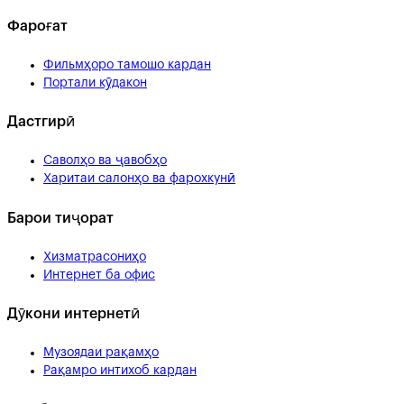
Фароғат
Фильмҳоро тамошо кардан
Портали кӯдакон
Дастгирӣ
Саволҳо ва ҷавобҳо
Харитаи салонҳо ва фарохкунӣ
Барои тиҷорат
Хизматрасониҳо
Интернет ба офис
Дӯкони интернетӣ
Музоядаи рақамҳо
Рақамро интихоб кардан