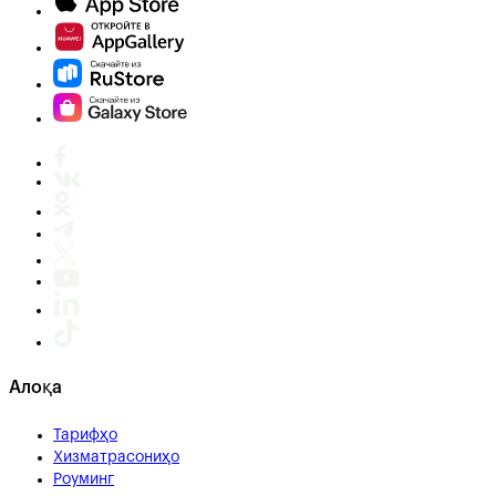
Алоқа
Тарифҳо
Хизматрасониҳо
Роуминг