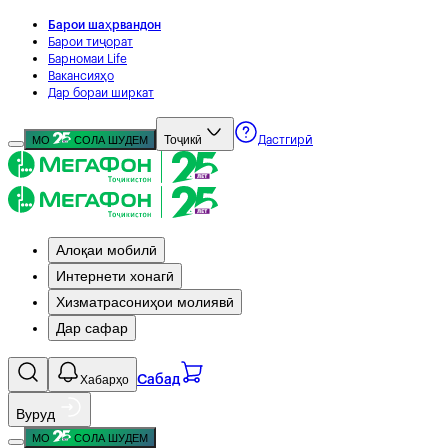
Барои шаҳрвандон
Барои тиҷорат
Барномаи Life
Вакансияҳо
Дар бораи ширкат
Тоҷикӣ
МО
СОЛА ШУДЕМ
Дастгирӣ
Алоқаи мобилӣ
Интернети хонагӣ
Хизматрасониҳои молиявӣ
Дар сафар
Хабарҳо
Сабад
Вуруд
МО
СОЛА ШУДЕМ