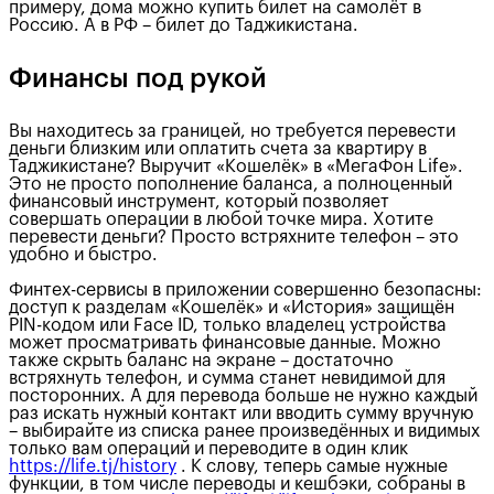
примеру, дома можно купить билет на самолёт в
Россию. А в РФ – билет до Таджикистана.
Финансы под рукой
Вы находитесь за границей, но требуется перевести
деньги близким или оплатить счета за квартиру в
Таджикистане? Выручит «Кошелёк» в «МегаФон Life».
Это не просто пополнение баланса, а полноценный
финансовый инструмент, который позволяет
совершать операции в любой точке мира. Хотите
перевести деньги? Просто встряхните телефон – это
удобно и быстро.
Финтех-сервисы в приложении совершенно безопасны:
доступ к разделам «Кошелёк» и «История» защищён
PIN-кодом или Face ID, только владелец устройства
может просматривать финансовые данные. Можно
также скрыть баланс на экране – достаточно
встряхнуть телефон, и сумма станет невидимой для
посторонних. А для перевода больше не нужно каждый
раз искать нужный контакт или вводить сумму вручную
– выбирайте из списка ранее произведённых и видимых
только вам операций и переводите в один клик
https://life.tj/history
. К слову, теперь самые нужные
функции, в том числе переводы и кешбэки, собраны в