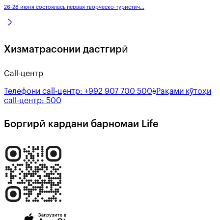
26-28 июня состоялась первая творческо-туристич...
Хизматрасонии дастгирӣ
Call-центр
Телефони call-центр:
+992 907 700 500
Рақами кӯтоҳи
ё
call-центр:
500
Боргирӣ кардани барномаи Life