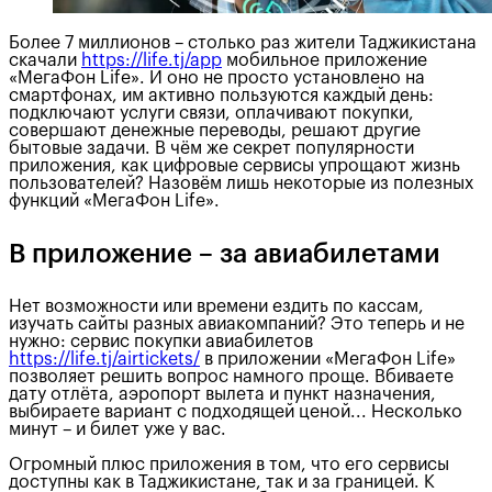
Более 7 миллионов – столько раз жители Таджикистана
скачали
https://life.tj/app
мобильное приложение
«МегаФон Life». И оно не просто установлено на
смартфонах, им активно пользуются каждый день:
подключают услуги связи, оплачивают покупки,
совершают денежные переводы, решают другие
бытовые задачи. В чём же секрет популярности
приложения, как цифровые сервисы упрощают жизнь
пользователей? Назовём лишь некоторые из полезных
функций «МегаФон Life».
В приложение – за авиабилетами
Нет возможности или времени ездить по кассам,
изучать сайты разных авиакомпаний? Это теперь и не
нужно: сервис покупки авиабилетов
https://life.tj/airtickets/
в приложении «МегаФон Life»
позволяет решить вопрос намного проще. Вбиваете
дату отлёта, аэропорт вылета и пункт назначения,
выбираете вариант с подходящей ценой... Несколько
минут – и билет уже у вас.
Огромный плюс приложения в том, что его сервисы
доступны как в Таджикистане, так и за границей. К