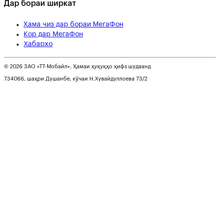
Дар бораи ширкат
Ҳама чиз дар бораи МегаФон
Кор дар МегаФон
Хабарҳо
© 2026 ЗАО «ТТ-Мобайл». Ҳамаи ҳуқуқҳо ҳифз шудаанд
734066, шаҳри Душанбе, кӯчаи Н.Хувайдуллоева 73/2