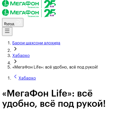
Вуруд
Барои шахсони алоҳида
Хабарҳо
«МегаФон Life»: всё удобно, всё под рукой!
Хабарҳо
«МегаФон Life»: всё
удобно, всё под рукой!