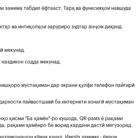
и замима табдил ёфтааст. Тарҳ ва функсияҳои навшуда
охтҳо ва интиқолҳои заруриро зудтар анҷом диҳанд.
ӣ мекунад.
у наздикон содда мекунад.
рмоишҳоро мустақиман дар экрани қулфи телефон пайгирӣ
 дархости пайвастшавӣ ба интернети хонагӣ мустақиман
нҳо қисми "Ба ҳамён"-ро кушода, QR-рамз ё рақами
рда, рақами ҳамёнро бе ворид кардани дастӣ мегузорад.
наздиконашон кӯмак кунад. Имрӯз замима - ёвари