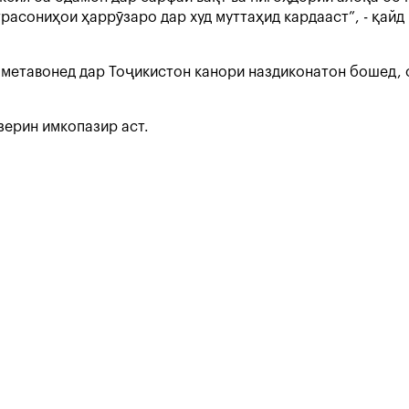
расониҳои ҳаррӯзаро дар худ муттаҳид кардааст”, - қай
 метавонед дар Тоҷикистон канори наздиконатон бошед, 
зерин имкопазир аст.