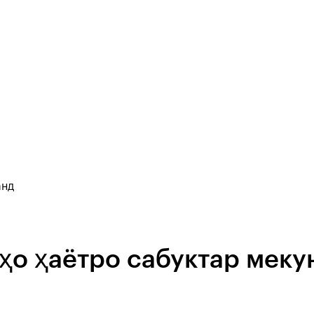
анд
иҳо ҳаётро сабуктар меку