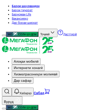
Барои шаҳрвандон
Барои тиҷорат
Барномаи Life
Вакансияҳо
Дар бораи ширкат
Тоҷикӣ
МО
СОЛА ШУДЕМ
Дастгирӣ
Алоқаи мобилӣ
Интернети хонагӣ
Хизматрасониҳои молиявӣ
Дар сафар
Хабарҳо
Сабад
Вуруд
МО
СОЛА ШУДЕМ