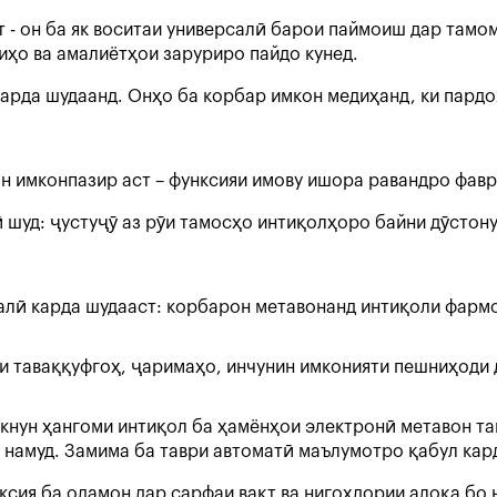
 - он ба як воситаи универсалӣ барои паймоиш дар тамом
иҳо ва амалиётҳои заруриро пайдо кунед.
 карда шудаанд. Онҳо ба корбар имкон медиҳанд, ки пард
н имконпазир аст – функсияи имову ишора равандро фавр
ӣ шуд: ҷустуҷӯ аз рӯи тамосҳо интиқолҳоро байни дӯстон
 амалӣ карда шудааст: корбарон метавонанд интиқоли фа
ти таваққуфгоҳ, ҷаримаҳо, инчунин имконияти пешниҳоди
акнун ҳангоми интиқол ба ҳамёнҳои электронӣ метавон та
ан намуд. Замима ба таври автоматӣ маълумотро қабул ка
ксия ба одамон дар сарфаи вақт ва нигоҳдории алоқа бо 