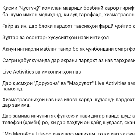
Қисми "Ҷустуҷӯ" комилан мавриди бозбинӣ қарор гирифт
ба шумо имкон медиҳанд, ки зуд тарофаҳо, хизматрасон
Ғайр аз ин, дар блоки пардохт тавсияҳои фардӣ ҷойгир
Зудтар ва осонтар: хусусиятҳои нави интиқол
Акнун интиқоли маблағ танҳо бо як ҷунбондани смартфо
Сатри қабулкунанда дар экрани пардохт аз нав тарҳрез
Live Activities ва имкониятҳои нав
Дар қисмҳои "Дорухона" ва "Маҳсулот" Live Activities
намоянд.
Хизматрасониҳои нав низ илова карда шудаанд: пардох
дар замима.
Дар замима инчунин як функсияи нави дигар пайдо шуд: 
телефон (ҳамён)-ро, ки дар паҳлӯи он қайд шудааст, ск
“Мо МегаФон Life-ро инкишоф медиҳем, то ки ҳар як фун