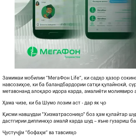
Замимаи мобилии “МегаФон Life”, ки садҳо ҳазор соки
навсозиҳое, ки ба баландбардории сатҳи қулайнокӣ, су
метавонанд алоқаро идора карда, амалиёти молиявиро а
Ҳама чизе, ки ба Шумо лозим аст - дар як ҷо
Қисми навшудаи "Хизматрасониҳо" боз ҳам қулайтар шу
дастгирии диплинкҳо амалӣ карда шуд – яъне гузариш б
Ҷустуҷӯи “бофаҳм” ва тавсияҳо