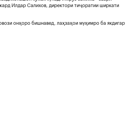
д кард Илдар Салихов, директори тиҷоратии ширкати
овози онҳоро бишнавед, лаҳзаҳои муҳимро ба якдигар