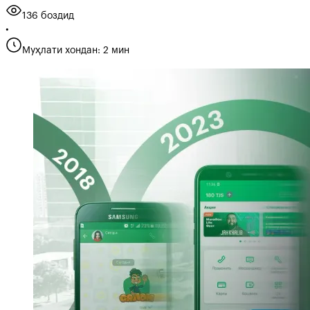
136 боздид
•
Муҳлати хондан: 2 мин