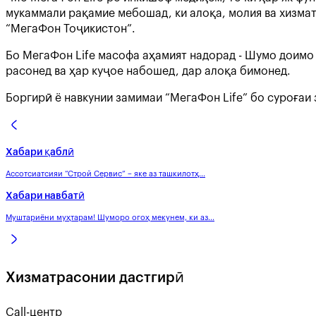
мукаммали рақамие мебошад, ки алоқа, молия ва хизмат
“МегаФон Тоҷикистон”.
Бо МегаФон Life масофа аҳамият надорад - Шумо доимо
расонед ва ҳар куҷое набошед, дар алоқа бимонед.
Боргирӣ ё навкунии замимаи “МегаФон Life” бо суроғаи 
Хабари қаблӣ
Ассотсиатсияи “Строй Сервис” – яке аз ташкилотҳ...
Хабари навбатӣ
Муштариёни муҳтарам! Шуморо огоҳ мекунем, ки аз...
Хизматрасонии дастгирӣ
Call-центр