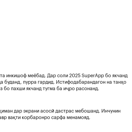
ста инкишоф меёбад. Дар соли 2025 SuperApp бо якчанд
а буданд, пурра гардид. Истифодабарандагон на танҳо
з бо пахши якчанд тугма ба иҷро расонанд.
қиман дар экрани асосӣ дастрас мебошанд. Инчунин
тавр вақти корбаронро сарфа менамояд.