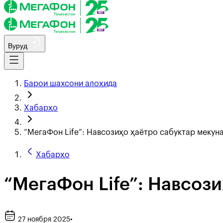
Вуруд
Барои шахсони алоҳида
Хабарҳо
“МегаФон Life”: Навсозиҳо ҳаётро сабуктар мекун
Хабарҳо
“МегаФон Life”: Навсоз
27 ноября 2025
•