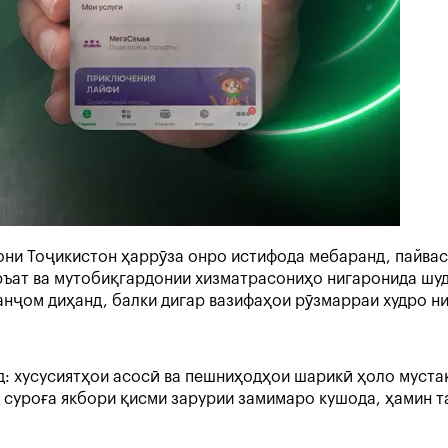
нони Тоҷикистон ҳаррӯза онро истифода мебаранд, пайва
ръат ва мутобиқгардонии хизматрасониҳо нигаронида шуд
нҷом диҳанд, балки дигар вазифаҳои рӯзмарраи худро ни
д: хусусиятҳои асосӣ ва пешниҳодҳои шарикӣ ҳоло муста
а суроға якбори қисми зарурии замимаро кушода, ҳамин 