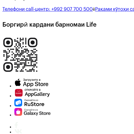
Телефони call-центр:
+992 907 700 500
Рақами кӯтоҳи ca
ё
Боргирӣ кардани барномаи Life