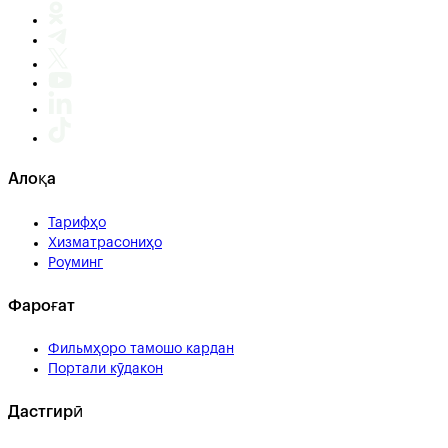
Алоқа
Тарифҳо
Хизматрасониҳо
Роуминг
Фароғат
Фильмҳоро тамошо кардан
Портали кӯдакон
Дастгирӣ