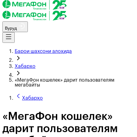
Вуруд
Барои шахсони алоҳида
Хабарҳо
«МегаФон кошелек» дарит пользователям
мегабайты
Хабарҳо
«МегаФон кошелек»
дарит пользователям