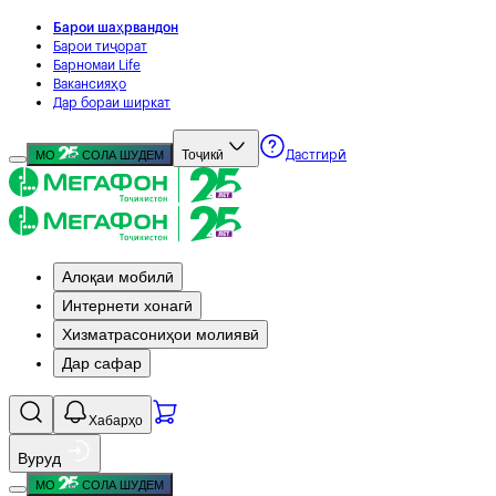
Барои шаҳрвандон
Барои тиҷорат
Барномаи Life
Вакансияҳо
Дар бораи ширкат
Тоҷикӣ
МО
СОЛА ШУДЕМ
Дастгирӣ
Алоқаи мобилӣ
Интернети хонагӣ
Хизматрасониҳои молиявӣ
Дар сафар
Хабарҳо
Вуруд
МО
СОЛА ШУДЕМ