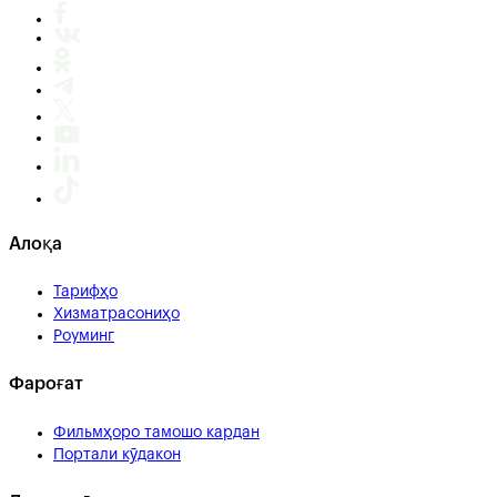
Алоқа
Тарифҳо
Хизматрасониҳо
Роуминг
Фароғат
Фильмҳоро тамошо кардан
Портали кӯдакон