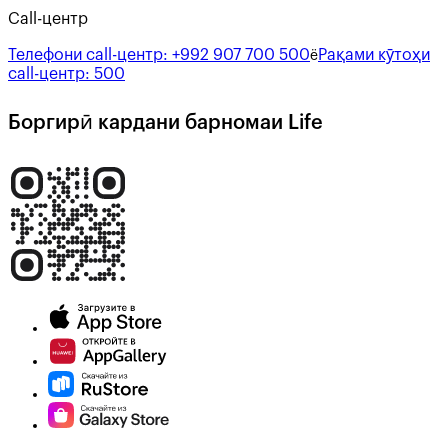
Call-центр
Телефони call-центр:
+992 907 700 500
Рақами кӯтоҳи
ё
call-центр:
500
Боргирӣ кардани барномаи Life