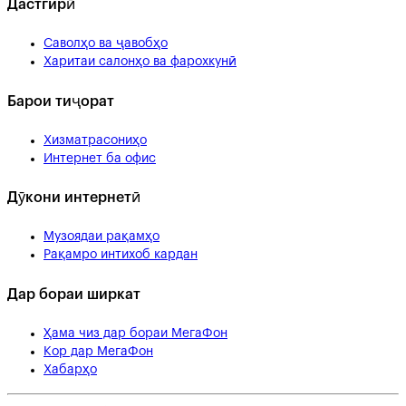
Дастгирӣ
Саволҳо ва ҷавобҳо
Харитаи салонҳо ва фарохкунӣ
Барои тиҷорат
Хизматрасониҳо
Интернет ба офис
Дӯкони интернетӣ
Музоядаи рақамҳо
Рақамро интихоб кардан
Дар бораи ширкат
Ҳама чиз дар бораи МегаФон
Кор дар МегаФон
Хабарҳо