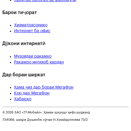
Барои тиҷорат
Хизматрасониҳо
Интернет ба офис
Дӯкони интернетӣ
Музоядаи рақамҳо
Рақамро интихоб кардан
Дар бораи ширкат
Ҳама чиз дар бораи МегаФон
Кор дар МегаФон
Хабарҳо
© 2026 ЗАО «ТТ-Мобайл». Ҳамаи ҳуқуқҳо ҳифз шудаанд
734066, шаҳри Душанбе, кӯчаи Н.Хувайдуллоева 73/2