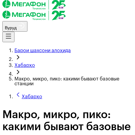
Вуруд
Барои шахсони алоҳида
Хабарҳо
Макро, микро, пико: какими бывают базовые
станции
Хабарҳо
Макро, микро, пико:
какими бывают базовые