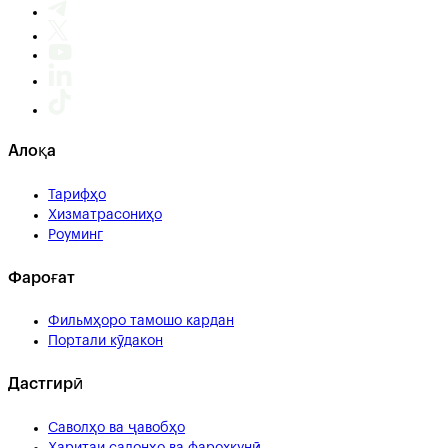
Алоқа
Тарифҳо
Хизматрасониҳо
Роуминг
Фароғат
Фильмҳоро тамошо кардан
Портали кӯдакон
Дастгирӣ
Саволҳо ва ҷавобҳо
Харитаи салонҳо ва фарохкунӣ