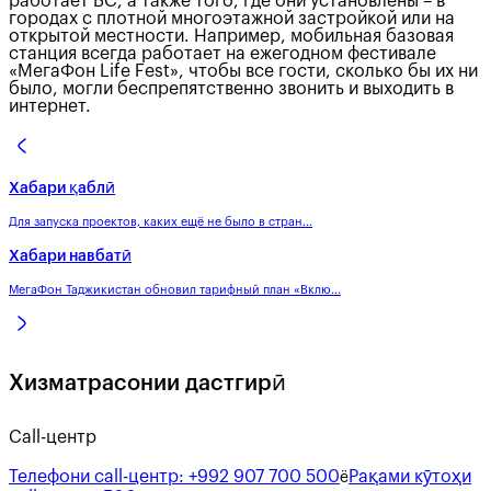
работает БС, а также того, где они установлены – в
городах с плотной многоэтажной застройкой или на
открытой местности. Например, мобильная базовая
станция всегда работает на ежегодном фестивале
«МегаФон Life Fest», чтобы все гости, сколько бы их ни
было, могли беспрепятственно звонить и выходить в
интернет.
Хабари қаблӣ
Для запуска проектов, каких ещё не было в стран...
Хабари навбатӣ
МегаФон Таджикистан обновил тарифный план «Вклю...
Хизматрасонии дастгирӣ
Call-центр
Телефони call-центр:
+992 907 700 500
Рақами кӯтоҳи
ё