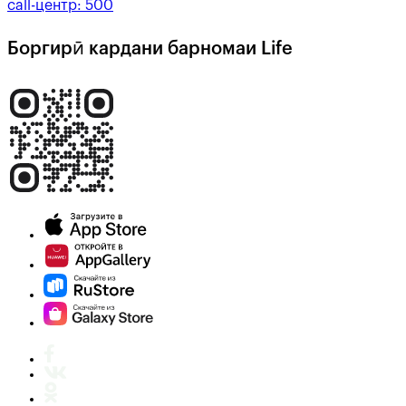
call-центр:
500
Боргирӣ кардани барномаи Life