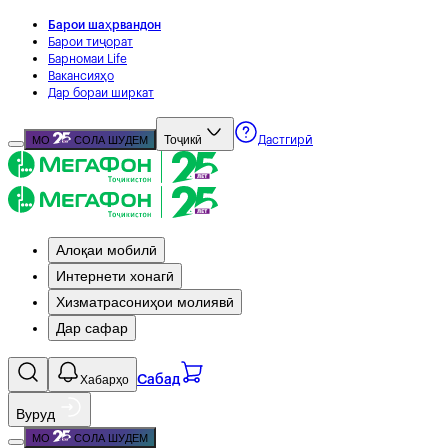
Барои шаҳрвандон
Барои тиҷорат
Барномаи Life
Вакансияҳо
Дар бораи ширкат
Тоҷикӣ
МО
СОЛА ШУДЕМ
Дастгирӣ
Алоқаи мобилӣ
Интернети хонагӣ
Хизматрасониҳои молиявӣ
Дар сафар
Хабарҳо
Сабад
Вуруд
МО
СОЛА ШУДЕМ