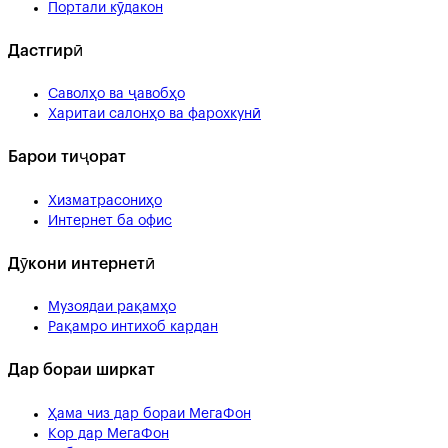
Портали кӯдакон
Дастгирӣ
Саволҳо ва ҷавобҳо
Харитаи салонҳо ва фарохкунӣ
Барои тиҷорат
Хизматрасониҳо
Интернет ба офис
Дӯкони интернетӣ
Музоядаи рақамҳо
Рақамро интихоб кардан
Дар бораи ширкат
Ҳама чиз дар бораи МегаФон
Кор дар МегаФон