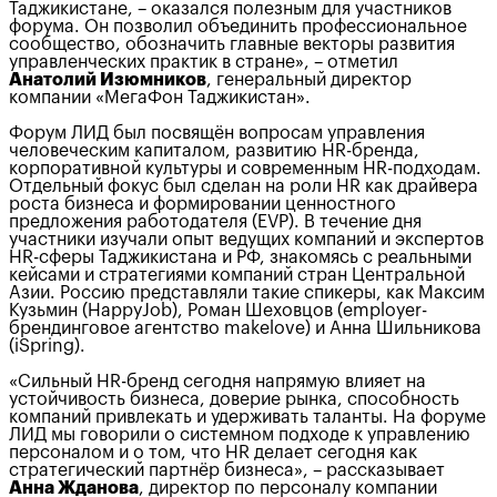
Таджикистане, – оказался полезным для участников
форума. Он позволил объединить профессиональное
сообщество, обозначить главные векторы развития
управленческих практик в стране», – отметил
Анатолий Изюмников
, генеральный директор
компании «МегаФон Таджикистан».
Форум ЛИД был посвящён вопросам управления
человеческим капиталом, развитию HR-бренда,
корпоративной культуры и современным HR-подходам.
Отдельный фокус был сделан на роли HR как драйвера
роста бизнеса и формировании ценностного
предложения работодателя (EVP). В течение дня
участники изучали опыт ведущих компаний и экспертов
HR-сферы Таджикистана и РФ, знакомясь с реальными
кейсами и стратегиями компаний стран Центральной
Азии. Россию представляли такие спикеры, как Максим
Кузьмин (HappyJob), Роман Шеховцов (employer-
брендинговое агентство makelove) и Анна Шильникова
(iSpring).
«Сильный HR-бренд сегодня напрямую влияет на
устойчивость бизнеса, доверие рынка, способность
компаний привлекать и удерживать таланты. На форуме
ЛИД мы говорили о системном подходе к управлению
персоналом и о том, что HR делает сегодня как
стратегический партнёр бизнеса», – рассказывает
Анна Жданова
, директор по персоналу компании