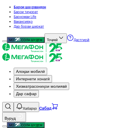
Барои шаҳрвандон
Барои тиҷорат
Барномаи Life
Вакансияҳо
Дар бораи ширкат
Тоҷикӣ
МО
СОЛА ШУДЕМ
Дастгирӣ
Алоқаи мобилӣ
Интернети хонагӣ
Хизматрасониҳои молиявӣ
Дар сафар
Хабарҳо
Сабад
Вуруд
МО
СОЛА ШУДЕМ