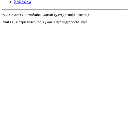
Хабарҳо
© 2026 ЗАО «ТТ-Мобайл». Ҳамаи ҳуқуқҳо ҳифз шудаанд
734066, шаҳри Душанбе, кӯчаи Н.Хувайдуллоева 73/2