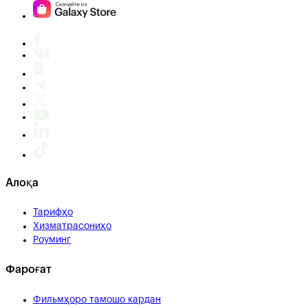
Алоқа
Тарифҳо
Хизматрасониҳо
Роуминг
Фароғат
Фильмҳоро тамошо кардан