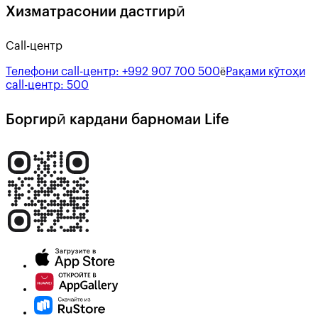
Хизматрасонии дастгирӣ
Call-центр
Телефони call-центр:
+992 907 700 500
Рақами кӯтоҳи
ё
call-центр:
500
Боргирӣ кардани барномаи Life