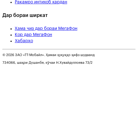
Рақамро интихоб кардан
Дар бораи ширкат
Ҳама чиз дар бораи МегаФон
Кор дар МегаФон
Хабарҳо
© 2026 ЗАО «ТТ-Мобайл». Ҳамаи ҳуқуқҳо ҳифз шудаанд
734066, шаҳри Душанбе, кӯчаи Н.Хувайдуллоева 73/2