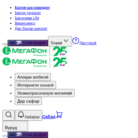
Барои шаҳрвандон
Барои тиҷорат
Барномаи Life
Вакансияҳо
Дар бораи ширкат
Тоҷикӣ
МО
СОЛА ШУДЕМ
Дастгирӣ
Алоқаи мобилӣ
Интернети хонагӣ
Хизматрасониҳои молиявӣ
Дар сафар
Хабарҳо
Сабад
Вуруд
МО
СОЛА ШУДЕМ