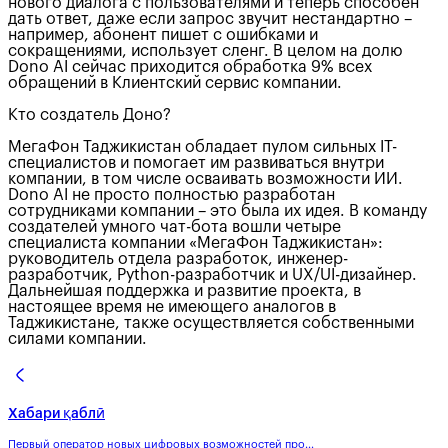
нового диалога с пользователями и теперь способен
дать ответ, даже если запрос звучит нестандартно –
например, абонент пишет с ошибками и
сокращениями, использует сленг. В целом на долю
Dono AI сейчас приходится обработка 9% всех
обращений в Клиентский сервис компании.
Кто создатель Доно?
МегаФон Таджикистан обладает пулом сильных IT-
специалистов и помогает им развиваться внутри
компании, в том числе осваивать возможности ИИ.
Dono AI не просто полностью разработан
сотрудниками компании – это была их идея. В команду
создателей умного чат-бота вошли четыре
специалиста компании «МегаФон Таджикистан»:
руководитель отдела разработок, инженер-
разработчик, Python-разработчик и UX/UI-дизайнер.
Дальнейшая поддержка и развитие проекта, в
настоящее время не имеющего аналогов в
Таджикистане, также осуществляется собственными
силами компании.
Хабари қаблӣ
Первый оператор новых цифровых возможностей про...