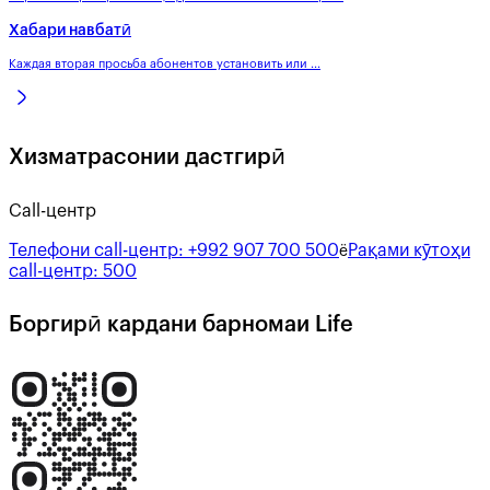
Хабари навбатӣ
Каждая вторая просьба абонентов установить или ...
Хизматрасонии дастгирӣ
Call-центр
Телефони call-центр:
+992 907 700 500
Рақами кӯтоҳи
ё
call-центр:
500
Боргирӣ кардани барномаи Life