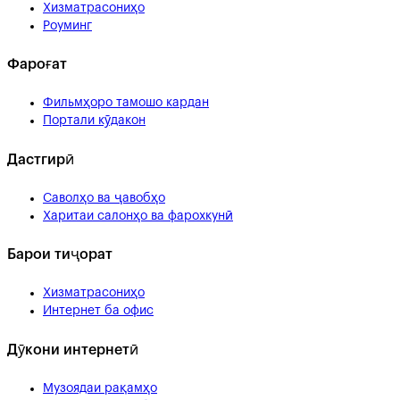
Хизматрасониҳо
Роуминг
Фароғат
Фильмҳоро тамошо кардан
Портали кӯдакон
Дастгирӣ
Саволҳо ва ҷавобҳо
Харитаи салонҳо ва фарохкунӣ
Барои тиҷорат
Хизматрасониҳо
Интернет ба офис
Дӯкони интернетӣ
Музоядаи рақамҳо