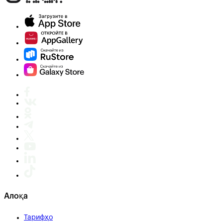
Алоқа
Тарифҳо