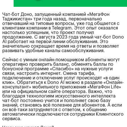
Чат-бот Доно, запущенный компанией «МегаФон
Таджикистан» три года назад, первоначально
отвечавший на типовые вопросы, уже год общается с
клиентами компании в Telegram. Этот опыт оказался
настолько успешным, что проект получил
продолжение. С августа 2023 года умный чат-бот Dono
AI работает на первой линии обслуживания. Это
значительно сокращает время на ответы и позволяет
развивать удобные каналы самообслуживания.
Сейчас с умным онлайн-помощником абоненты могут
оперативно проверить баланс, обменять баллы по
бонусной программе «Спасибо» на нужные услуги
связи, настроить интернет. Смена тарифа,
подключение и отключение услуг происходят «в один
клик». Обратиться к Dono AI можно в разделе «Онлайн-
консультант» мобильного приложения «МегаФон Life»
или на официальном сайте оператора. Важно, что
благодаря технологиям искусственного интеллекта
чат-бот постоянно учится и пополняет свою базу
знаний, становясь всё полезнее для абонентов. А если
он всё-таки затрудняется с ответом, к общению
автоматически подключаются сотрудники Клиентского
сервиса.