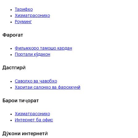
Тарифҳо
Хизматрасониҳо
Роуминг
Фароғат
Фильмҳоро тамошо кардан
Портали кӯдакон
Дастгирӣ
Саволҳо ва ҷавобҳо
Харитаи салонҳо ва фарохкунӣ
Барои тиҷорат
Хизматрасониҳо
Интернет ба офис
Дӯкони интернетӣ