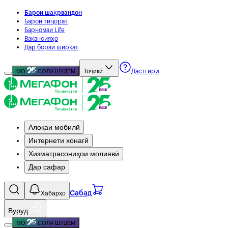
Барои шаҳрвандон
Барои тиҷорат
Барномаи Life
Вакансияҳо
Дар бораи ширкат
Тоҷикӣ
МО
СОЛА ШУДЕМ
Дастгирӣ
Алоқаи мобилӣ
Интернети хонагӣ
Хизматрасониҳои молиявӣ
Дар сафар
Хабарҳо
Сабад
Вуруд
МО
СОЛА ШУДЕМ