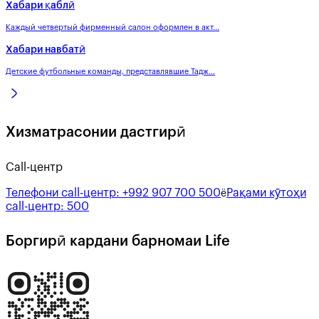
Хабари қаблӣ
Каждый четвертый фирменный салон оформлен в акт...
Хабари навбатӣ
Детские футбольные команды, представлявшие Тадж...
Хизматрасонии дастгирӣ
Call-центр
Телефони call-центр:
+992 907 700 500
Рақами кӯтоҳи
ё
call-центр:
500
Боргирӣ кардани барномаи Life