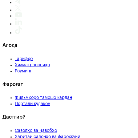
Алоқа
Тарифҳо
Хизматрасониҳо
Роуминг
Фароғат
Фильмҳоро тамошо кардан
Портали кӯдакон
Дастгирӣ
Саволҳо ва ҷавобҳо
Харитаи салонҳо ва фарохкунӣ