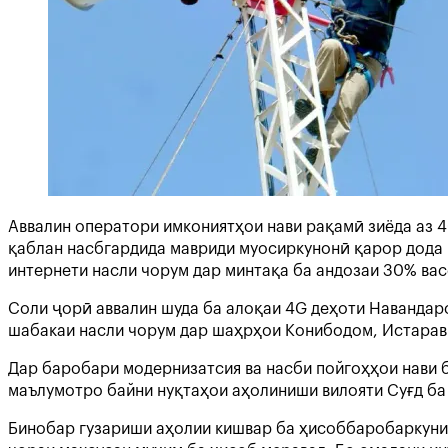
Аввалин оператори имкониятҳои нави рақамӣ зиёда аз 4
қаблан насбгардида мавриди муосиркунонӣ қарор дода ш
интернети насли чорум дар минтақа ба андозаи 30% вас
Соли ҷорӣ аввалин шуда ба алоқаи 4G деҳоти Навандарс
шабакаи насли чорум дар шаҳрҳои Конибодом, Истаравш
Дар баробари модернизатсия ва насби пойгоҳҳои нави 
маълумотро байни нуқтаҳои аҳолиниши вилояти Суғд ба 
Бинобар гузариши аҳолии кишвар ба ҳисоббаробаркуниҳ