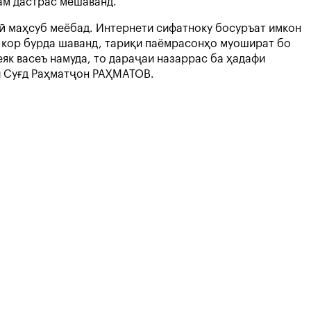
ам дастрас мешаванд.
ӣ маҳсуб меёбад. Интернети сифатноку босуръат имкон
а кор бурда шаванд, тариқи паёмрасонҳо муошират бо
еяк васеъ намуда, то дараҷаи назаррас ба ҳадафи
ти Суғд Раҳматҷон РАҲМАТОВ.