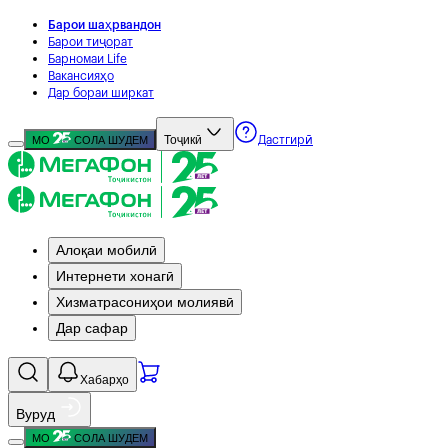
Барои шаҳрвандон
Барои тиҷорат
Барномаи Life
Вакансияҳо
Дар бораи ширкат
Тоҷикӣ
МО
СОЛА ШУДЕМ
Дастгирӣ
Алоқаи мобилӣ
Интернети хонагӣ
Хизматрасониҳои молиявӣ
Дар сафар
Хабарҳо
Вуруд
МО
СОЛА ШУДЕМ