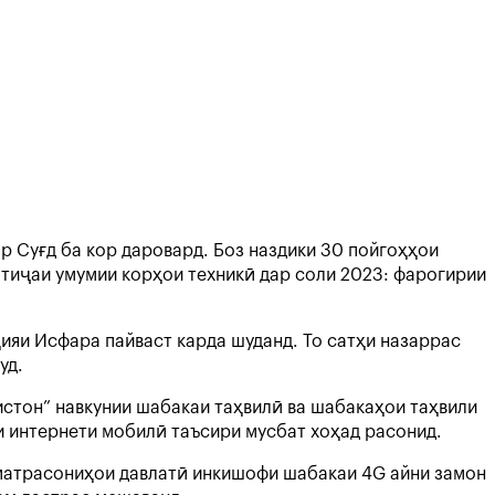
р Суғд ба кор даровард. Боз наздики 30 пойгоҳҳои
атиҷаи умумии корҳои техникӣ дар соли 2023: фарогирии
ияи Исфара пайваст карда шуданд. То сатҳи назаррас
уд.
стон” навкунии шабакаи таҳвилӣ ва шабакаҳои таҳвили
и интернети мобилӣ таъсири мусбат хоҳад расонид.
зматрасониҳои давлатӣ инкишофи шабакаи 4G айни замон