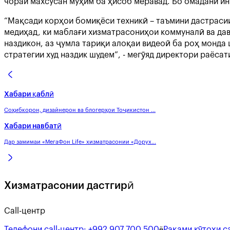
чораи махсусан муҳим ба ҳисоб меравад. Бо омадани ин
“Мақсади корҳои бомиқёси техникӣ – таъмини дастраси
медиҳад, ки маблағи хизматрасониҳои коммуналӣ ва да
наздикон, аз ҷумла тариқи алоқаи видеоӣ ба роҳ монда 
стратегии худ наздик шудем”, - мегӯяд директори раёс
Хабари қаблӣ
Соҳибкорон, дизайнерон ва блогерҳои Тоҷикистон ...
Хабари навбатӣ
Дар замимаи «МегаФон Life» хизматрасонии «Дорух...
Хизматрасонии дастгирӣ
Call-центр
Телефони call-центр:
+992 907 700 500
Рақами кӯтоҳи ca
ё