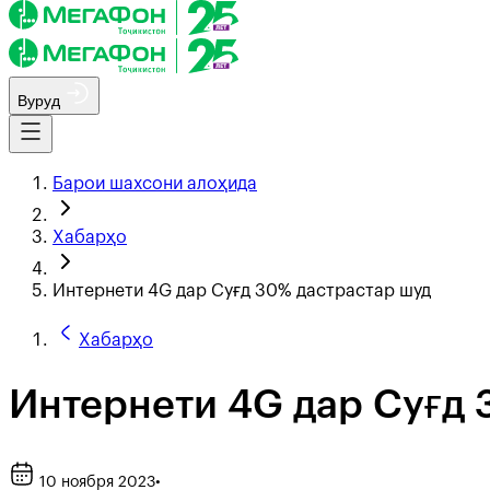
Вуруд
Барои шахсони алоҳида
Хабарҳо
Интернети 4G дар Суғд 30% дастрастар шуд
Хабарҳо
Интернети 4G дар Суғд 
10 ноября 2023
•