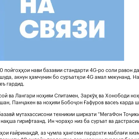
0 пойгоҳҳои нави базавии стандарти 4G-ро соли равон да
уда, акнун ҳамчунин бо суръатҳои 4G амал мекунанд. Н
еъ гардид.
ой ва Лангари ноҳияи Спитамен, Заркӯҳ ва Хонободи ноҳ
ан, Панҷакен ва ноҳияи Бобоҷон Ғафуров васеъ карда ш
базавӣ мутахассисони техникии ширкати “МегаФон Тоҷики
нақша гирифтаанд. Ин чораҳо низ ба суръат ва дастраси
ои ғайринақдӣ, аз ҷумла ҳангоми пардохти маблағи хи