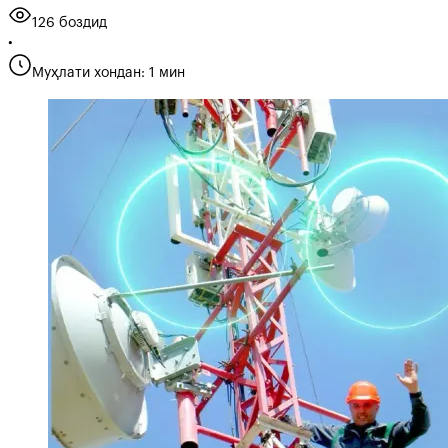
126 боздид
•
Муҳлати хондан: 1 мин