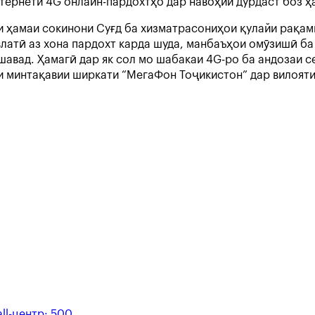
тернети 4G онлайн-пардохтҳо дар навоҳии дурдаст боз ҳ
и ҳамаи сокинони Суғд ба хизматрасониҳои қулайи рақам
влатӣ аз хона пардохт карда шуда, манбаъҳои омӯзишӣ б
шавад. Ҳамагӣ дар як сол мо шабакаи 4G-ро ба андозаи с
ати минтақавии ширкати “МегаФон Тоҷикистон” дар вилоя
ll-центр:
500