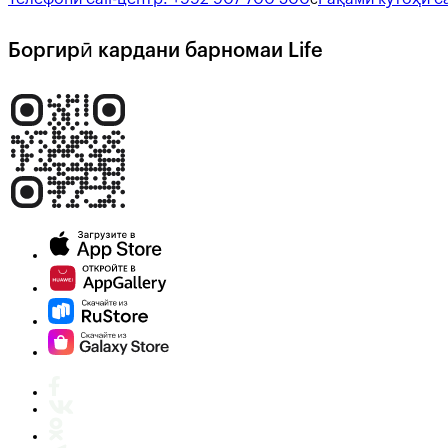
Боргирӣ кардани барномаи Life