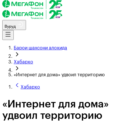
Вуруд
Барои шахсони алоҳида
Хабарҳо
«Интернет для дома» удвоил территорию
Хабарҳо
«Интернет для дома»
удвоил территорию