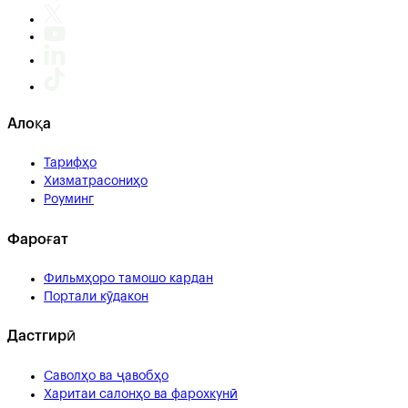
Алоқа
Тарифҳо
Хизматрасониҳо
Роуминг
Фароғат
Фильмҳоро тамошо кардан
Портали кӯдакон
Дастгирӣ
Саволҳо ва ҷавобҳо
Харитаи салонҳо ва фарохкунӣ