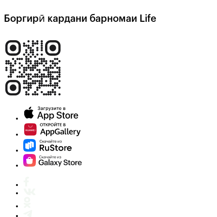
Боргирӣ кардани барномаи Life