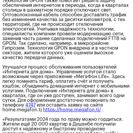
Технология GPON также помогает решить задачу
обеспечения интернетом в периоды, когда в кварталах
столицы в шахматном порядке отключают свет.
Оптоволоконный кабель способен доставлять трафик
без изменения качества за десятки километров, с тех
территорий, где не происходит отключения
электросетей. Учитывая надёжность технологии,
специалисты компании провели модернизацию сети,
заменив часть ранее сделанных подключений FTTB на
GPON. Так сделано, например, в микрорайоне
Гипрозем. Технология GPON внедрена и в частном
секторе, жители которого уже оценили высокое
качество передачи данных.
Улучшался процесс обслуживания пользователей
«Интернета для дома». Управление услугой стало
возможным через приложение «МегаФон Life». Здесь
легко поменять тариф, оплатить счёт и получить
кэшбэк, объединить домашний интернет с мобильными
услугами. Подключение «Интернета для дома» в
кварталах, где он уже доступен, занимает всего одни
сутки. Для оформления достаточно позвонить по
телефону
4747
или оставить заявку на сайте
home.megafon.tj
https://home.megafon.tj/
.
«Результатами 2024 года по праву можно гордиться.
Жители ещё 20 000 квартир в Душанбе получили
доступ к надёжному и быстрому проводному