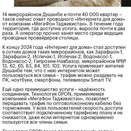
14 микрорайонов Душанбе и почти 40 000 квартир –
таков сейчас охват проводного «Интернета для дома»
от компании «МегаФон Таджикистан». В течение года
территория, где доступна услуга, выросла почти в два
раза. А оператор прочно занял место среди ведущих
проводных провайдеров столицы.
К концу 2024 года «Интернет для дома» стал доступен
в сотнях домов таких микрорайонов, как Зарафшон-1,
Зарафшон-2, Испечак-1, Испечак-2, Водонасос-1,
Водонасос-2, Гипрозем-Навбахор, микрорайонов №№
13, 62, 65, 83, 84, 101, 102. Услуга привлекает жителей
Душанбе тем, что с нею интернетом может
пользоваться вся семья – трафик можно раздавать на
ПК, ноутбуки, смартфоны, телевизоры Smart TV.
Ещё одно преимущество услуги – надёжность
соединения. Технология GPON, применяемая
компанией «МегаФон Таджикистан», позволяет
передавать трафик по оптоволоконному кабелю без
торможения. У всех пользователей скорость доступа
соответствует подключенному тарифному плану и не
снижается, даже если интернетом одновременно
пользуются все члены семьи.