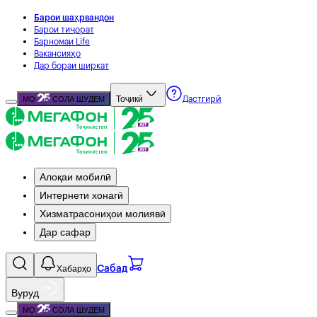
Барои шаҳрвандон
Барои тиҷорат
Барномаи Life
Вакансияҳо
Дар бораи ширкат
Тоҷикӣ
МО
СОЛА ШУДЕМ
Дастгирӣ
Алоқаи мобилӣ
Интернети хонагӣ
Хизматрасониҳои молиявӣ
Дар сафар
Хабарҳо
Сабад
Вуруд
МО
СОЛА ШУДЕМ