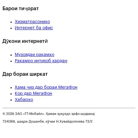
Барои тиҷорат
Хизматрасониҳо
Интернет ба офис
Дӯкони интернетӣ
Музоядаи рақамҳо
Рақамро интихоб кардан
Дар бораи ширкат
Ҳама чиз дар бораи МегаФон
Кор дар МегаФон
Хабарҳо
© 2026 ЗАО «ТТ-Мобайл». Ҳамаи ҳуқуқҳо ҳифз шудаанд
734066, шаҳри Душанбе, кӯчаи Н.Хувайдуллоева 73/2