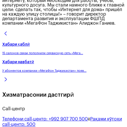
интернету, который необходим для работы, учёбы,
культурного досуга. Мы стали намного ближе к главной
цели: сделать так, чтобы «Интернет для дома» пришёл
на каждую улицу столицы!» – говорит директор
департамента развития и эксплуатации ФШПД
компании «МегаФон Таджикистан» Алиджон Ганиев.
Хабари қаблӣ
15 салонов связи пополнили сервисную сеть «Мега...
Хабари навбатӣ
У абонентов компании «МегаФон Таджикистан» появ...
Хизматрасонии дастгирӣ
Call-центр
Телефони call-центр:
+992 907 700 500
Рақами кӯтоҳи
ё
call-центр:
500