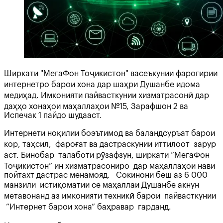
Ширкати "МегаФон Тоҷикистон" васеъкунии фарогирии
интернетро барои хона дар шаҳри Душанбе идома
медиҳад. Имконияти пайвасткунии хизматрасонӣ дар
даҳҳо хонаҳои маҳаллаҳои №15, Зарафшон 2 ва
Испечак 1 пайдо шудааст.
Интернети ноқилии боэътимод ва баландсуръат барои
кор, таҳсил, фароғат ва дастраскунии иттилоот зарур
аст. Бинобар талаботи рӯзафзун, ширкати “МегаФон
Тоҷикистон” ин хизматрасониро дар маҳаллаҳои нави
пойтахт дастрас менамояд. Сокинони беш аз 6 000
манзили истиқоматии се маҳаллаи Душанбе акнун
метавонанд аз имконияти техникӣ барои пайвасткунии
“Интернет барои хона” баҳравар гарданд.