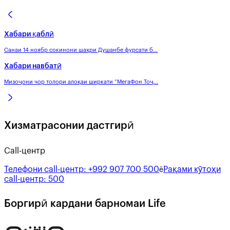
Хабари қаблӣ
Санаи 14 ноябр сокинони шаҳри Душанбе фурсати б...
Хабари навбатӣ
Мизоҷони чор толори алоқаи ширкати “МегаФон Тоҷ...
Хизматрасонии дастгирӣ
Call-центр
Телефони call-центр:
+992 907 700 500
Рақами кӯтоҳи
ё
call-центр:
500
Боргирӣ кардани барномаи Life