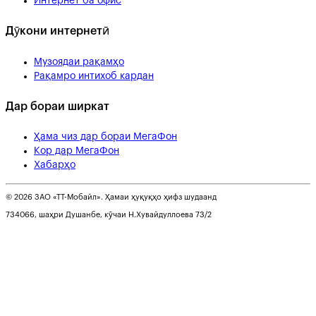
Интернет ба офис
Дӯкони интернетӣ
Музоядаи рақамҳо
Рақамро интихоб кардан
Дар бораи ширкат
Ҳама чиз дар бораи МегаФон
Кор дар МегаФон
Хабарҳо
© 2026 ЗАО «ТТ-Мобайл». Ҳамаи ҳуқуқҳо ҳифз шудаанд
734066, шаҳри Душанбе, кӯчаи Н.Хувайдуллоева 73/2