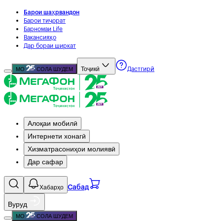
Барои шаҳрвандон
Барои тиҷорат
Барномаи Life
Вакансияҳо
Дар бораи ширкат
Тоҷикӣ
МО
СОЛА ШУДЕМ
Дастгирӣ
Алоқаи мобилӣ
Интернети хонагӣ
Хизматрасониҳои молиявӣ
Дар сафар
Хабарҳо
Сабад
Вуруд
МО
СОЛА ШУДЕМ