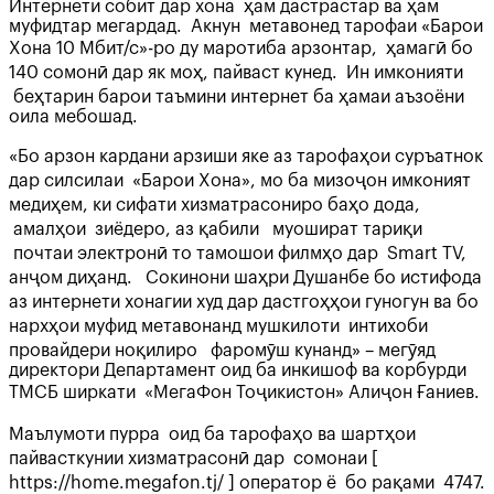
Интернети собит дар хона ҳам дастрастар ва ҳам
муфидтар мегардад. Акнун метавонед тарофаи «Барои
Хона 10 Мбит/с»-ро ду маротиба арзонтар, ҳамагӣ бо
140 сомонӣ дар як моҳ, пайваст кунед. Ин имконияти
беҳтарин барои таъмини интернет ба ҳамаи аъзоёни
оила мебошад.
«Бо арзон кардани арзиши яке аз тарофаҳои суръатнок
дар силсилаи «Барои Хона», мо ба мизоҷон имконият
медиҳем, ки сифати хизматрасониро баҳо дода,
амалҳои зиёдеро, аз қабили муошират тариқи
почтаи электронӣ то тамошои филмҳо дар Smart TV,
анҷом диҳанд. Сокинони шаҳри Душанбе бо истифода
аз интернети хонагии худ дар дастгоҳҳои гуногун ва бо
нархҳои муфид метавонанд мушкилоти интихоби
провайдери ноқилиро фаромӯш кунанд» – мегӯяд
директори Департамент оид ба инкишоф ва корбурди
ТМСБ ширкати «МегаФон Тоҷикистон» Алиҷон Ғаниев.
Маълумоти пурра оид ба тарофаҳо ва шартҳои
пайвасткунии хизматрасонӣ дар сомонаи [
https://home.megafon.tj/ ] оператор ё бо рақами 4747.