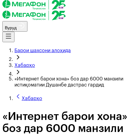
Вуруд
Барои шахсони алоҳида
Хабарҳо
«Интернет барои хона» боз дар 6000 манзили
истиқоматии Душанбе дастрас гардид
Хабарҳо
«Интернет барои хона»
боз дар 6000 манзили