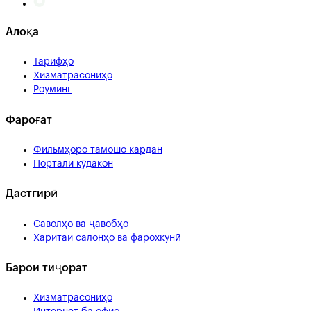
Алоқа
Тарифҳо
Хизматрасониҳо
Роуминг
Фароғат
Фильмҳоро тамошо кардан
Портали кӯдакон
Дастгирӣ
Саволҳо ва ҷавобҳо
Харитаи салонҳо ва фарохкунӣ
Барои тиҷорат
Хизматрасониҳо