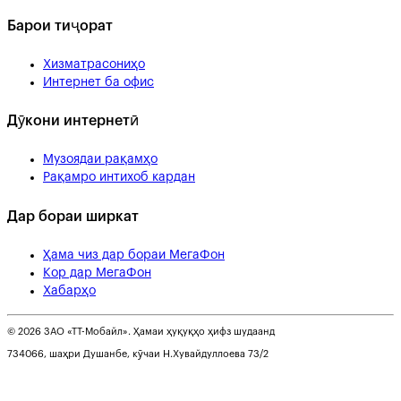
Барои тиҷорат
Хизматрасониҳо
Интернет ба офис
Дӯкони интернетӣ
Музоядаи рақамҳо
Рақамро интихоб кардан
Дар бораи ширкат
Ҳама чиз дар бораи МегаФон
Кор дар МегаФон
Хабарҳо
© 2026 ЗАО «ТТ-Мобайл». Ҳамаи ҳуқуқҳо ҳифз шудаанд
734066, шаҳри Душанбе, кӯчаи Н.Хувайдуллоева 73/2