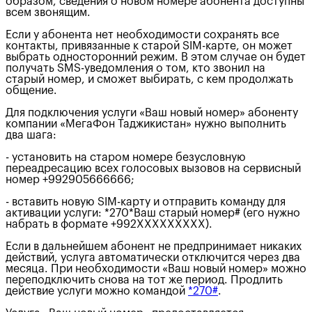
образом, сведения о новом номере абонента доступны
всем звонящим.
Если у абонента нет необходимости сохранять все
контакты, привязанные к старой SIM-карте, он может
выбрать односторонний режим. В этом случае он будет
получать SMS-уведомления о том, кто звонил на
старый номер, и сможет выбирать, с кем продолжать
общение.
Для подключения услуги «Ваш новый номер» абоненту
компании «МегаФон Таджикистан» нужно выполнить
два шага:
- установить на старом номере безусловную
переадресацию всех голосовых вызовов на сервисный
номер +992905666666;
- вставить новую SIM-карту и отправить команду для
активации услуги: *270*Ваш старый номер# (его нужно
набрать в формате +992XXXXXXXXX).
Если в дальнейшем абонент не предпринимает никаких
действий, услуга автоматически отключится через два
месяца. При необходимости «Ваш новый номер» можно
переподключить снова на тот же период. Продлить
действие услуги можно командой
*270#
.