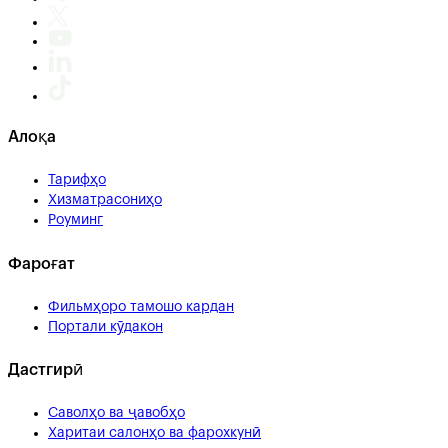
Алоқа
Тарифҳо
Хизматрасониҳо
Роуминг
Фароғат
Фильмҳоро тамошо кардан
Портали кӯдакон
Дастгирӣ
Саволҳо ва ҷавобҳо
Харитаи салонҳо ва фарохкунӣ