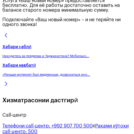
Услуга «Ваш новый номер» предоставляется
бесплатно. Для её работы достаточно оставить на
балансе старого номера минимальную сумму.
Подключайте «Ваш новый номер» – и не теряйте ни
одного звонка!
Хабари қаблӣ
Находитесь за пределам и Таджикистана? Мобильно...
Хабари навбатӣ
«Раньше интернет был медленным, дозвониться ино...
Хизматрасонии дастгирӣ
Call-центр
Телефони call-центр:
+992 907 700 500
Рақами кӯтоҳи
ё
call-центр:
500