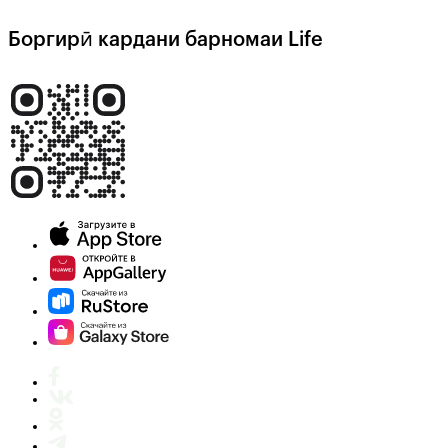
Боргирӣ кардани барномаи Life