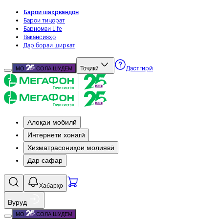
Барои шаҳрвандон
Барои тиҷорат
Барномаи Life
Вакансияҳо
Дар бораи ширкат
Тоҷикӣ
МО
СОЛА ШУДЕМ
Дастгирӣ
Алоқаи мобилӣ
Интернети хонагӣ
Хизматрасониҳои молиявӣ
Дар сафар
Хабарҳо
Вуруд
МО
СОЛА ШУДЕМ