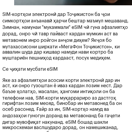
SIM-кортҳои электронӣ дар Тоҷикистон ба ҷои
симкортҳои анъанавӣ ҳарчи бештар маъмул мешаванд.
Зимнан, намунаи "мукаммали" eSIM чӣ гуна афзалиятҳо
дорад, онро чӣ тавр пайваст кардан мумкин аст ва
метавонем инро ройгон анҷом диҳем? Якҷоя бо
мутахассисони ширкати «МегаФон Тоҷикистон», ки
аввалин шуда дар кишвар намуди нави кортро ба
муштариён пешниҳод кардааст, посух медиҳем.
Се ҷиҳати мусбати eSIM
Яке аз афзалиятҳои асосии корти электронӣ дар ин
аст, ки онро гузоштан ё иваз кардан лозим нест. Дар
баъзе ҳолатҳо, масалан, ҳангоми интиқоли он ба
телефони нав, SIM-корти муқаррариро аз дастгоҳ
гирифтан лозим меояд, бинобар ин метавонед ба он
осеб расонед. Ғайр аз ин, SIM-кортҳо намуд ва
андозаҳои гуногун доранд ва метавонанд ба гаҷети
дигар мувофиқат накунанд. eSIM бошад шакли
микросхемаи васлшударо дорад, он намешиканад,