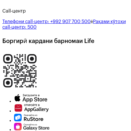
Call-центр
Телефони call-центр:
+992 907 700 500
Рақами кӯтоҳи
ё
call-центр:
500
Боргирӣ кардани барномаи Life