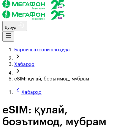
Вуруд
Барои шахсони алоҳида
Хабарҳо
eSIM: қулай, боэътимод, мубрам
Хабарҳо
eSIM: қулай,
боэътимод, мубрам