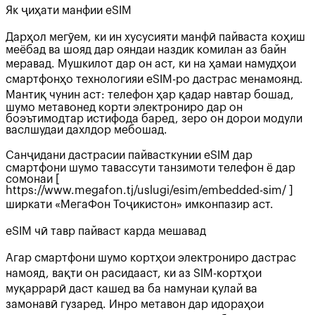
Як ҷиҳати манфии eSIM
Дарҳол мегӯем, ки ин хусусияти манфӣ пайваста коҳиш
меёбад ва шояд дар ояндаи наздик комилан аз байн
меравад. Мушкилот дар он аст, ки на ҳамаи намудҳои
смартфонҳо технологияи eSIM-ро дастрас менамоянд.
Мантиқ чунин аст: телефон ҳар қадар навтар бошад,
шумо метавонед корти электрониро дар он
боэътимодтар истифода баред, зеро он дорои модули
васлшудаи дахлдор мебошад.
Санҷидани дастрасии пайвасткунии eSIM дар
смартфони шумо тавассути танзимоти телефон ё дар
сомонаи [
https://www.megafon.tj/uslugi/esim/embedded-sim/ ]
ширкати «МегаФон Тоҷикистон» имконпазир аст.
eSIM чӣ тавр пайваст карда мешавад
Агар смартфони шумо кортҳои электрониро дастрас
намояд, вақти он расидааст, ки аз SIM-кортҳои
муқаррарӣ даст кашед ва ба намунаи қулай ва
замонавӣ гузаред. Инро метавон дар идораҳои