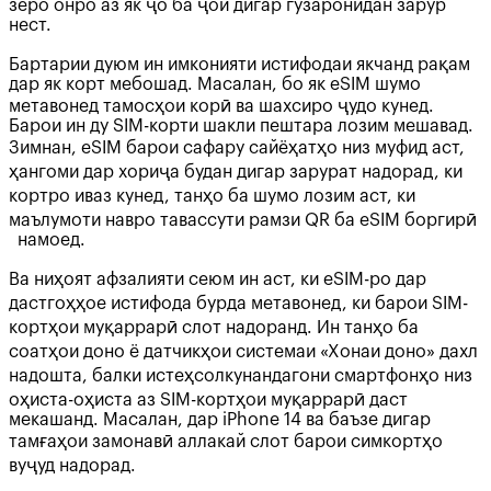
зеро онро аз як ҷо ба ҷои дигар гузаронидан зарур
нест.
Бартарии дуюм ин имконияти истифодаи якчанд рақам
дар як корт мебошад. Масалан, бо як eSIM шумо
метавонед тамосҳои корӣ ва шахсиро ҷудо кунед.
Барои ин ду SIM-корти шакли пештара лозим мешавад.
Зимнан, eSIM барои сафару сайёҳатҳо низ муфид аст,
ҳангоми дар хориҷа будан дигар зарурат надорад, ки
кортро иваз кунед, танҳо ба шумо лозим аст, ки
маълумоти навро тавассути рамзи QR ба eSIM боргирӣ
намоед.
Ва ниҳоят афзалияти сеюм ин аст, ки eSIM-ро дар
дастгоҳҳое истифода бурда метавонед, ки барои SIM-
кортҳои муқаррарӣ слот надоранд. Ин танҳо ба
соатҳои доно ё датчикҳои системаи «Хонаи доно» дахл
надошта, балки истеҳсолкунандагони смартфонҳо низ
оҳиста-оҳиста аз SIM-кортҳои муқаррарӣ даст
мекашанд. Масалан, дар iPhone 14 ва баъзе дигар
тамғаҳои замонавӣ аллакай слот барои симкортҳо
вуҷуд надорад.