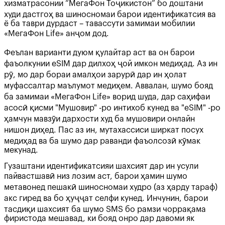
хизматрасонии “МегаФон Тоҷикистон” бо доштани
худи дастгоҳ ва шиносномаи барои идентификатсия ва
ё ба таври дурдаст – тавассути замимаи мобилии
«МегаФон Life» анҷом дод.
Феълан варианти дуюм қулайтар аст ва он барои
фаъолкунии eSIM дар дилхоҳ ҷой имкон медиҳад. Аз ин
рӯ, мо дар бораи амалҳои зарурӣ дар ин ҳолат
муфассалтар маълумот медиҳем. Аввалан, шумо бояд
ба замимаи «МегаФон Life» ворид шуда, дар саҳифаи
асосӣ қисми "Мушовир" -ро интихоб кунед ва "eSIM" -ро
ҳамчун мавзӯи дархости худ ба мушовири онлайн
нишон диҳед. Пас аз ин, мутахассиси ширкат посух
медиҳад ва ба шумо дар раванди фаъолсозӣ кӯмак
мекунад.
Гузаштани идентификатсияи шахсият дар ин усули
пайвастшавӣ низ лозим аст, барои ҳамин шумо
метавонед пешакӣ шиносномаи худро (аз ҳарду тараф)
акс гиред ва бо ҳуҷҷат селфи кунед. Инчунин, барои
тасдиқи шахсият ба шумо SMS бо рамзи чоррақама
фиристода мешавад, ки бояд онро дар давоми як