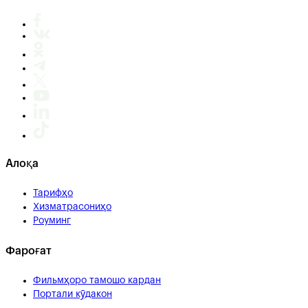
Алоқа
Тарифҳо
Хизматрасониҳо
Роуминг
Фароғат
Фильмҳоро тамошо кардан
Портали кӯдакон