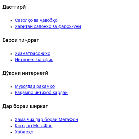
Дастгирӣ
Саволҳо ва ҷавобҳо
Харитаи салонҳо ва фарохкунӣ
Барои тиҷорат
Хизматрасониҳо
Интернет ба офис
Дӯкони интернетӣ
Музоядаи рақамҳо
Рақамро интихоб кардан
Дар бораи ширкат
Ҳама чиз дар бораи МегаФон
Кор дар МегаФон
Хабарҳо