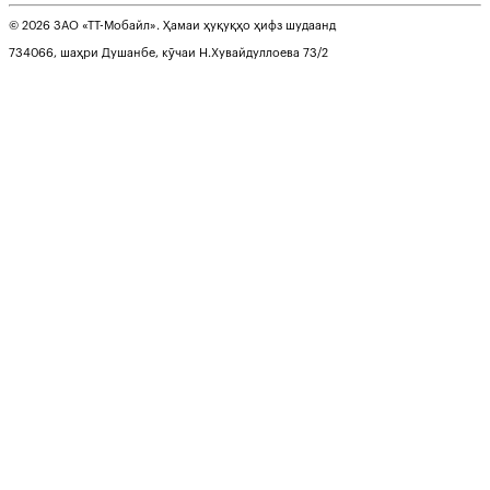
© 2026 ЗАО «ТТ-Мобайл». Ҳамаи ҳуқуқҳо ҳифз шудаанд
734066, шаҳри Душанбе, кӯчаи Н.Хувайдуллоева 73/2