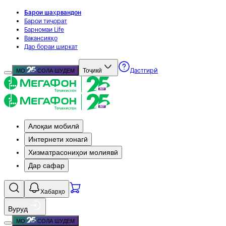
Барои шаҳрвандон
Барои тиҷорат
Барномаи Life
Вакансияҳо
Дар бораи ширкат
Тоҷикӣ
МО
СОЛА ШУДЕМ
Дастгирӣ
Алоқаи мобилӣ
Интернети хонагӣ
Хизматрасониҳои молиявӣ
Дар сафар
Хабарҳо
Вуруд
МО
СОЛА ШУДЕМ